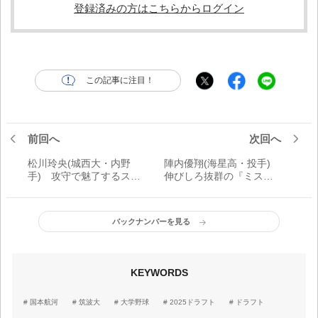
登録済みの方はこちらからログイン
この記事に注目！
前回へ
次回へ
松川玲央(城西大・内野
陣内優翔(海星高・投手)
手) 攻守で魅了するスピ
伸びしろ抜群の『ミスタ
ードスター「ショートと
ー・パーフェクト』「夏
言えば、松川と思ってい
は153キロ、そしてプロで
ただけるように頑張りた
は160キロを目標に勝てる
バックナンバーを見る
い」
投手になる」
KEYWORDS
国本航河
筑波大
大学野球
2025ドラフト
ドラフト