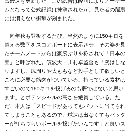
己最速を更新した。この試合は降雨によりノーゲー
ムとなって公式記録は抹消されたが、見た者の脳裏
には消えない衝撃が刻まれた。
同年秋も登板するたび、当然のように150キロを
超える数字をスコアボードに表示させ、その姿を見
たチームメートからは豪腕ぶりを称されて「日本の
宝」と呼ばれた。筑波大・川村卓監督も「腕はしな
りますし、尻周りや太ももなど投手として欲しいと
ころに必要な筋肉がついている。持っている素材は
すごいので160キロを投げるのも夢ではないと思い
ます」とポテンシャルの高さを絶賛している。た
だ、本人は「スピードがあってもバットに当てられ
てしまうこともあるので、球速は出なくてもバッタ
ーが打ちづらいボールを投げたいんです」と良いス