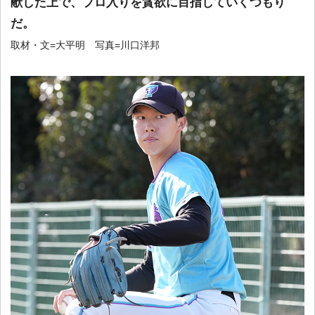
献した上で、プロ入りを貪欲に目指していくつもり
だ。
取材・文=大平明 写真=川口洋邦