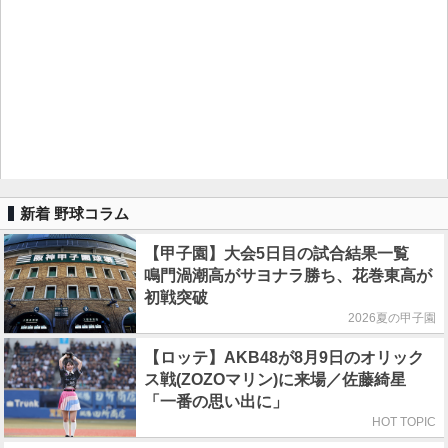
新着 野球コラム
【甲子園】大会5日目の試合結果一覧
鳴門渦潮高がサヨナラ勝ち、花巻東高が
初戦突破
2026夏の甲子園
【ロッテ】AKB48が8月9日のオリック
ス戦(ZOZOマリン)に来場／佐藤綺星
「一番の思い出に」
HOT TOPIC