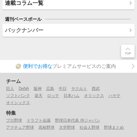
連載コラム一覧
週刊ベースボール
バックナンバー
便利でお得な
プレミアムサービスのご案内
P
チーム
巨人
DeNA
阪神
広島
中日
ヤクルト
西武
ソフトバンク
楽天
ロッテ
日本ハム
オリックス
ハヤテ
オイシックス
特集
プロ野球
ドラフト会議
野球日本代表 侍ジャパン
アマチュア野球
高校野球
大学野球
社会人野球
野球まとめ