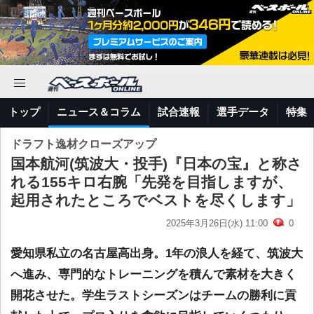
トップ
ニュース＆コラム
試合速報
選手データ
特集
ドラフト逸材クローズアップ
国本航河(筑波大・投手)『日本の宝』と称さ
れる155キロ右腕「先発を目指しますが、
起用されたところでベストを尽くします」
2025年3月26日(水) 11:00
0
愛知県私立の名古屋高出身。1年の浪人を経て、筑波大
へ進み、専門的なトレーニングを積んで素材を大きく
開花させた。学生ラストシーズンはチームの勝利に貢