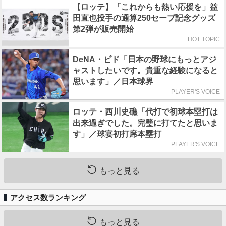
【ロッテ】「これからも熱い応援を」益
田直也投手の通算250セーブ記念グッズ
第2弾が販売開始
HOT TOPIC
DeNA・ビド「日本の野球にもっとアジ
ャストしたいです。貴重な経験になると
思います」／日本球界
PLAYER'S VOICE
ロッテ・西川史礁「代打で初球本塁打は
出来過ぎでした。完璧に打てたと思いま
す」／球宴初打席本塁打
PLAYER'S VOICE
もっと見る
アクセス数ランキング
もっと見る