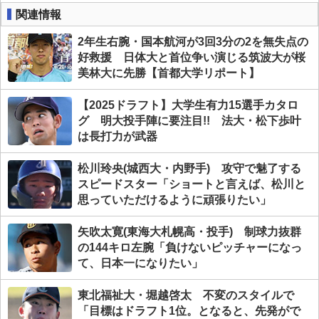
関連情報
2年生右腕・国本航河が3回3分の2を無失点の
好救援 日体大と首位争い演じる筑波大が桜
美林大に先勝【首都大学リポート】
【2025ドラフト】大学生有力15選手カタロ
グ 明大投手陣に要注目!! 法大・松下歩叶
は長打力が武器
松川玲央(城西大・内野手) 攻守で魅了する
スピードスター「ショートと言えば、松川と
思っていただけるように頑張りたい」
矢吹太寛(東海大札幌高・投手) 制球力抜群
の144キロ左腕「負けないピッチャーになっ
て、日本一になりたい」
東北福祉大・堀越啓太 不変のスタイルで
「目標はドラフト1位。となると、先発がで