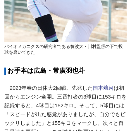
バイオメカニクスの研究者である筑波大・川村監督の下で投
球を磨いてきた
お手本は広島・常廣羽也斗
2023年春の日体大2回戦。先発した
国本航河
は初
回からエンジン全開。三番打者の3球目に153キロを
記録すると、4球目は152キロ。そして、5球目には
「スピードが出た感覚がありましたが、自分でもビ
ックリしました」と155キロをマークし、次々と自