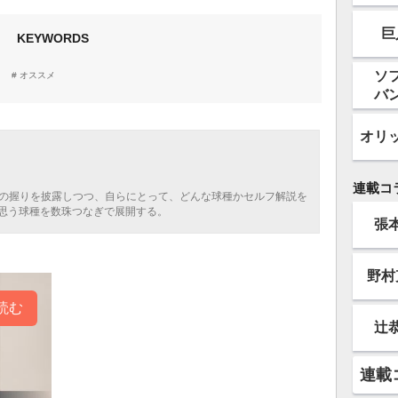
巨
KEYWORDS
ソ
オススメ
バ
オリ
連載コ
球の握りを披露しつつ、自らにとって、どんな球種かセルフ解説を
思う球種を数珠つなぎで展開する。
張
野村
読む
辻
連載