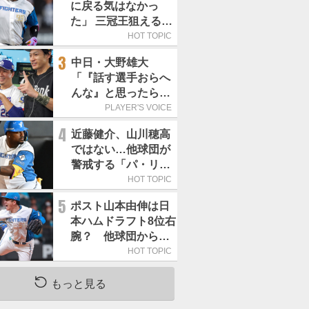
に戻る気はなかっ
た」 三冠王狙える頼
もしい強打者は
HOT TOPIC
3
中日・大野雄大
「『話す選手おらへ
んな』と思ったら坂
本勇人が来た！」／
PLAYER'S VOICE
オールスター
4
近藤健介、山川穂高
ではない…他球団が
警戒する「パ・リー
グで最も怖い打者」
HOT TOPIC
は
5
ポスト山本由伸は日
本ハムドラフト8位右
腕？ 他球団から
「モノが違う」
HOT TOPIC
もっと見る