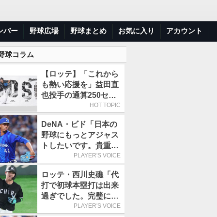
ンバー
野球広場
野球まとめ
お気に入り
アカウント
 野球コラム
【ロッテ】「これから
も熱い応援を」益田直
也投手の通算250セー
ブ記念グッズ第2弾が
HOT TOPIC
販売開始
DeNA・ビド「日本の
野球にもっとアジャス
トしたいです。貴重な
経験になると思いま
PLAYER'S VOICE
す」／日本球界
ロッテ・西川史礁「代
打で初球本塁打は出来
過ぎでした。完璧に打
てたと思います」／球
PLAYER'S VOICE