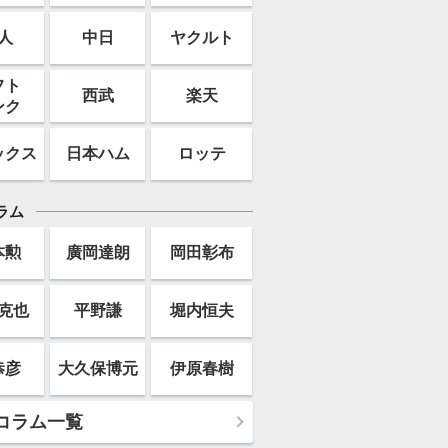
人
中日
ヤクルト
フト
西武
楽天
ンク
ックス
日本ハム
ロッテ
ラム
本勲
廣岡達朗
岡田彰布
克也
平野謙
堀内恒夫
恭彦
大久保博元
伊原春樹
コラム一覧