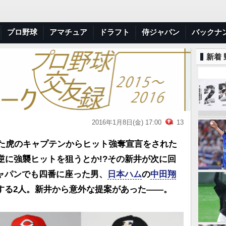
プロ野球
アマチュア
ドラフト
侍ジャパン
バックナ
新着
2016年1月8日(金) 17:00
13
った虎のキャプテンからヒット強奪宣言をされた
逆に強襲ヒットを狙うとか!?その新井が次に回
ャパンでも四番に座った男、
日本ハム
の
中田翔
する2人。新井から意外な提案があった――。