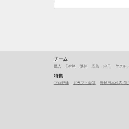
チーム
巨人
DeNA
阪神
広島
中日
ヤクル
特集
プロ野球
ドラフト会議
野球日本代表 侍