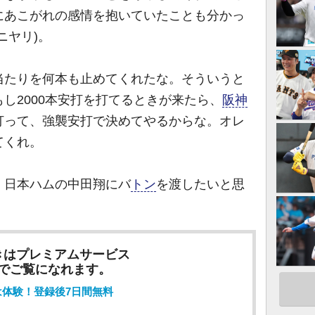
にあこがれの感情を抱いていたことも分かっ
ニヤリ)。
たりを何本も止めてくれたな。そういうと
し2000本安打を打てるときが来たら、
阪神
打って、強襲安打で決めてやるからな。オレ
てくれ。
日本ハムの中田翔にバ
トン
を渡したいと思
きはプレミアムサービス
でご覧になれます。
は体験！登録後7日間無料