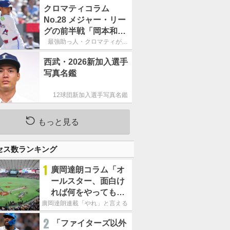
宴初打席本塁打
クロマティコラム
No.28 メジャー・リー
グの前半戦「岡本和真
の奮闘は誇らしいけれ
最強助っ人・クロマティが斬
る!!「日米・野球考察」
ど、133三振はいただ
西武・2026新加入選手
けない」
写真名鑑
12球団新加入選手写真名鑑
もっと見る
セス数ランキング
1
廣岡達朗コラム「オ
ールスター、面白け
れば何をやってもい
いという発想は大間
廣岡達朗連載「やれ」と言える信念
違い」
2
「ファイターズ以外