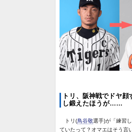
トリ、阪神戦でドヤ顔
し鍛えたほうが……
トリ(
鳥谷敬
選手)が「練習
ていたって？オマエはそう言