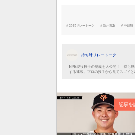
2015リレートーク
新井貴浩
中田翔
持ち球リレートーク
NPB現役投手の奥義を大公開！ 持ち
する連載。プロの投手から見てスゴイと
記事を