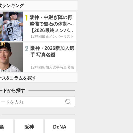
数ランキング
1
阪神・中継ぎ陣の再
整備で盤石の体制へ
【2026最終メンバー
リスト】
12球団最新メンバーリスト
2
阪神・2026新加入選
手 写真名鑑
12球団新加入選手写真名鑑
ース&コラムを探す
ードから探す
島
阪神
DeNA