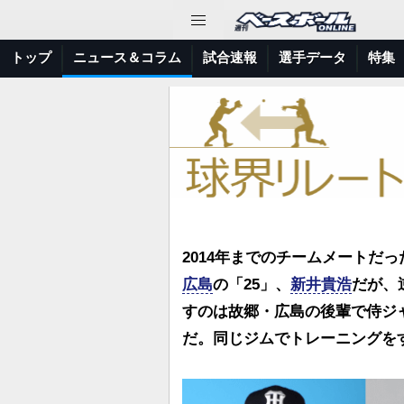
トップ
ニュース＆コラム
試合速報
選手データ
特集
2014年までのチームメートだ
広島
の「25」、
新井貴浩
だが、
すのは故郷・広島の後輩で侍ジ
だ。同じジムでトレーニングを