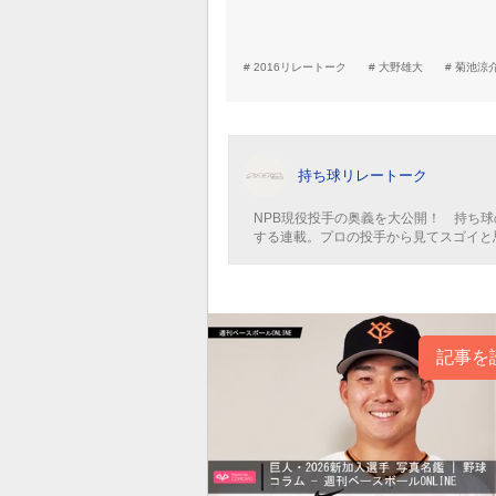
2016リレートーク
大野雄大
菊池涼
持ち球リレートーク
NPB現役投手の奥義を大公開！ 持ち
する連載。プロの投手から見てスゴイと
記事を