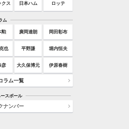
ックス
日本ハム
ロッテ
ラム
本勲
廣岡達朗
岡田彰布
克也
平野謙
堀内恒夫
恭彦
大久保博元
伊原春樹
コラム一覧
ベースボール
クナンバー