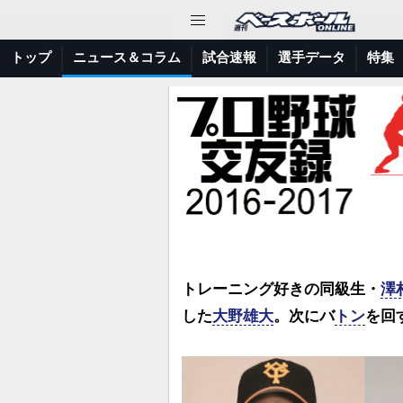
トップ
ニュース＆コラム
試合速報
選手データ
特集
トレーニング好きの同級生・
澤
した
大野雄大
。次にバ
トン
を回