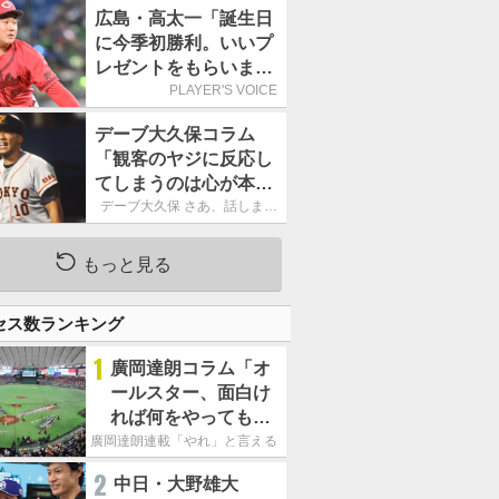
ーカーブを投げまし
広島・高太一「誕生日
た」／魔球
に今季初勝利。いいプ
レゼントをもらいまし
た」／バースデー星
PLAYER'S VOICE
デーブ大久保コラム
「観客のヤジに反応し
てしまうのは心が本当
に純粋だからなので
デーブ大久保 さあ、話しまし
ょう！
す」
もっと見る
セス数ランキング
1
廣岡達朗コラム「オ
ールスター、面白け
れば何をやってもい
いという発想は大間
廣岡達朗連載「やれ」と言える信念
違い」
2
中日・大野雄大