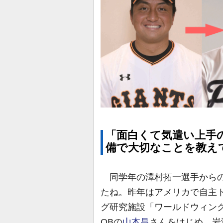
「面白くて気遣い上手
備で大切なことを教え
同学年の澤村拓一選手からの
たね。昨年はアメリカで自主
グ研究施設「ワールドウィン
OBの
山本昌
さんをはじめ、岩