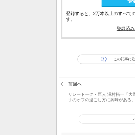
登
登録すると、2万本以上のすべて
す。
登録済み
この記事に
前回へ
リレートーク・巨人 澤村拓一「大
手のオフの過ごし方に興味がある
ーニングはどんな内容だった？ど
的を持って取り組んでるの？」