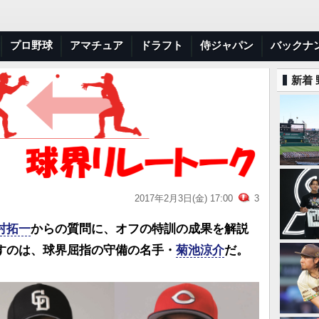
プロ野球
アマチュア
ドラフト
侍ジャパン
バックナ
新着
2017年2月3日(金) 17:00
3
村拓一
からの質問に、オフの特訓の成果を解説
すのは、球界屈指の守備の名手・
菊池涼介
だ。