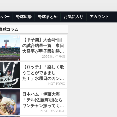
ンバー
野球広場
野球まとめ
お気に入り
アカウント
 野球コラム
【甲子園】大会4日目
の試合結果一覧 東日
大昌平が甲子園初勝
利、青森山田は1点差
2026夏の甲子園
で逃げ切り
【ロッテ】「楽しく歌
うことができまし
た！」水曜日のカンパ
ネラ、8月8日のオリッ
HOT TOPIC
クス戦(ZOZOマリン)
日本ハム・伊藤大海
に来場
「テル(佐藤輝明)なら
ワンチャン振ってくれ
るかなと思って超スロ
PLAYER'S VOICE