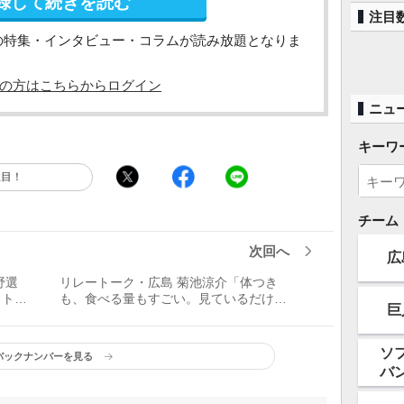
録して続きを読む
注目
の特集・インタビュー・コラムが読み放題となりま
の方はこちらからログイン
ニュ
キーワ
注目！
チーム
次回へ
広
野選
リレートーク・広島 菊池涼介「体つき
。トレ
も、食べる量もすごい。見ているだけで
巨
んな目
おなかいっぱいな食事の秘訣を教えて」
ソ
バックナンバーを見る
バ