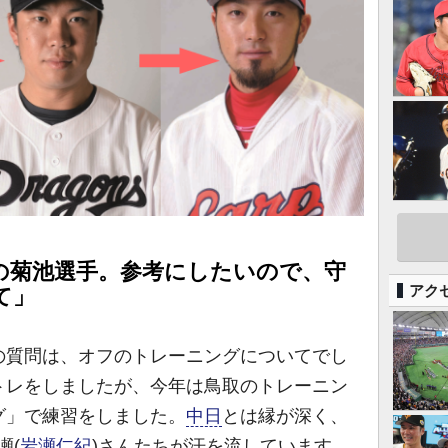
の菊池選手。参考にしたいので、守
アク
て」
質問は、オフのトレーニングについてでし
トレをしましたが、今年は鳥取のトレーニン
グ」で練習をしました。
中日
とは縁が深く、
瀬(
岩瀬仁紀
)さんたちが汗を流しています。