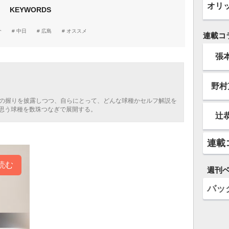
オリ
KEYWORDS
介
中日
広島
オススメ
連載コ
張
野村
球の握りを披露しつつ、自らにとって、どんな球種かセルフ解説を
思う球種を数珠つなぎで展開する。
辻
連載
読む
週刊
バッ