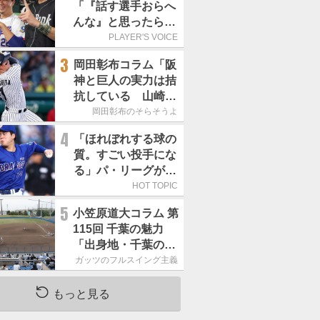
「『話す選手おらへ
んな』と思ったら坂
本勇人が来た！」／
PLAYER'S VOICE
オールスター
3
岡田彰布コラム「阪
神と巨人の実力は拮
抗している 山崎、
小笠原の存在は大き
岡田彰布のそらそうよ
い」
4
「ほれぼれする球の
質。すごい投手にな
る」パ・リーグが驚
いた「中日の左腕」
HOT TOPIC
は
5
小笠原道大コラム 第
115回 千葉の魅力
「出身地・千葉の話
の続き。昔から野球
ガッツのフルスイング主義
熱の高い土地柄で
す」
もっと見る