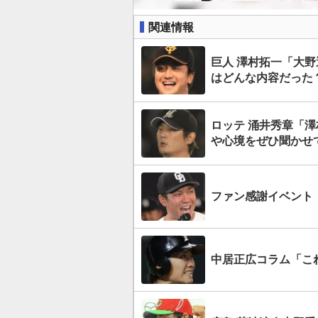
関連情報
巨人 澤村拓一「大
はどんな内容だった
ロッテ 涌井秀章「
や心境をぜひ聞かせて
ファン感謝イベント
中居正広コラム「これ