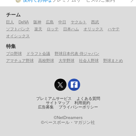
チーム
巨人
DeNA
阪神
広島
中日
ヤクルト
西武
ソフトバンク
楽天
ロッテ
日本ハム
オリックス
ハヤテ
オイシックス
特集
プロ野球
ドラフト会議
野球日本代表 侍ジャパン
アマチュア野球
高校野球
大学野球
社会人野球
野球まとめ
プレミアムサービス
よくある質問
サイトマップ
利用規約
広告募集
プライバシーポリシー
©NetDreamers
©ベースボール・マガジン社