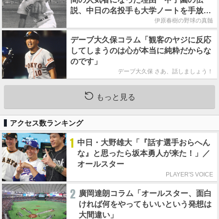
説、中日の名投手も大学ノートを手放さ
なかった」
伊原春樹の野球の真髄
デーブ大久保コラム「観客のヤジに反応
してしまうのは心が本当に純粋だからな
のです」
デーブ大久保 さあ、話しましょう！
もっと見る
アクセス数ランキング
1
中日・大野雄大「『話す選手おらへん
な』と思ったら坂本勇人が来た！」／
オールスター
PLAYER'S VOICE
2
廣岡達朗コラム「オールスター、面白
ければ何をやってもいいという発想は
大間違い」