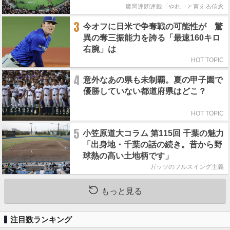
廣岡達朗連載「やれ」と言える信念
3
今オフに日米で争奪戦の可能性が 驚
異の奪三振能力を誇る「最速160キロ
右腕」は
HOT TOPIC
4
意外なあの県も未制覇。夏の甲子園で
優勝していない都道府県はどこ？
HOT TOPIC
5
小笠原道大コラム 第115回 千葉の魅力
「出身地・千葉の話の続き。昔から野
球熱の高い土地柄です」
ガッツのフルスイング主義
もっと見る
注目数ランキング