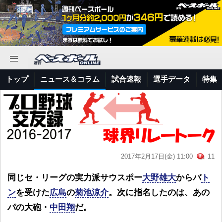
トップ
ニュース＆コラム
試合速報
選手データ
特集
2017年2月17日(金) 11:00
11
同じセ・リーグの実力派サウスポー
大野雄大
からバ
ト
ン
を受けた
広島
の
菊池涼介
。次に指名したのは、あの
パの大砲・
中田翔
だ。