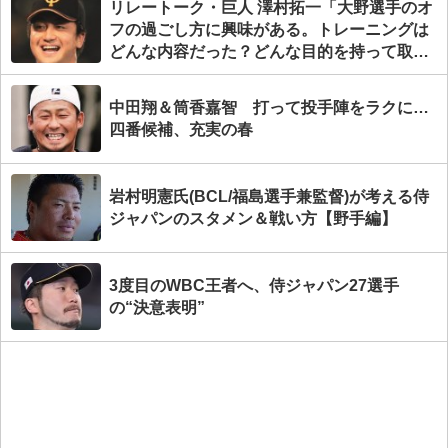
リレートーク・巨人 澤村拓一「大野選手のオ
フの過ごし方に興味がある。トレーニングは
どんな内容だった？どんな目的を持って取り
組んでるの？」
中田翔＆筒香嘉智 打って投手陣をラクに…
四番候補、充実の春
岩村明憲氏(BCL/福島選手兼監督)が考える侍
ジャパンのスタメン＆戦い方【野手編】
3度目のWBC王者へ、侍ジャパン27選手
の“決意表明”