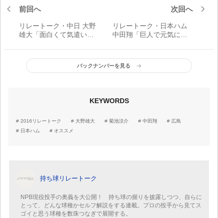
前回へ
次回へ
リレートーク・中日 大野
リレートーク・日本ハム
雄大「面白くて気遣い上
中田翔「巨人で元気にし
手の菊池涼介選手。参考
ているのか？またシーズ
にしたいので、守備で大
ンに入ったらメシでもい
切なことを教えて」
こうな」
バックナンバーを見る
KEYWORDS
2016リレートーク
大野雄大
菊池涼介
中田翔
広島
日本ハム
オススメ
持ち球リレートーク
NPB現役投手の奥義を大公開！ 持ち球の握りを披露しつつ、自らに
とって、どんな球種かセルフ解説をする連載。プロの投手から見てス
ゴイと思う球種を数珠つなぎで展開する。