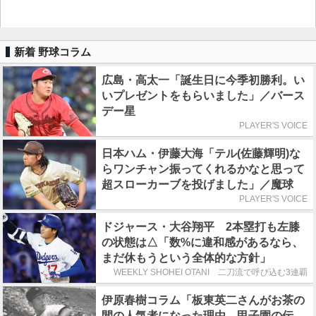
新着 野球コラム
広島・高太一「誕生日に今季初勝利。い
いプレゼントをもらいました」／バース
デー星
PLAYER'S VOICE
日本ハム・伊藤大海「テル(佐藤輝明)な
らワンチャン振ってくれるかなと思って
超スローカーブを投げました」／魔球
PLAYER'S VOICE
ドジャース・大谷翔平 2本塁打も左膝
の状態は△「数%に違和感があるなら、
まだ休もうという全体的な方針」
WEEKLY SHOHEI OTANI 二刀流で呼び込む3連覇
伊原春樹コラム「板東英二さんがお茶の
間の人気者になった理由 甲子園の伝