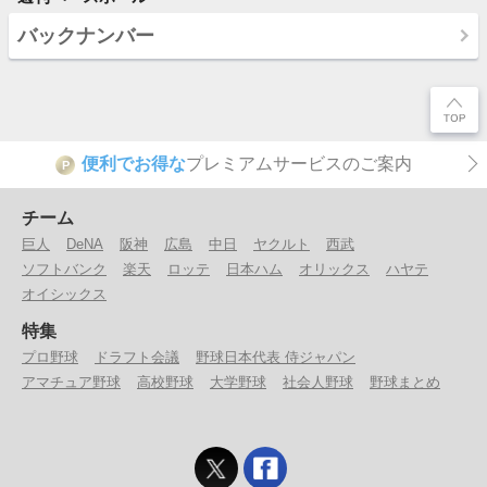
バックナンバー
便利でお得な
プレミアムサービスのご案内
P
チーム
巨人
DeNA
阪神
広島
中日
ヤクルト
西武
ソフトバンク
楽天
ロッテ
日本ハム
オリックス
ハヤテ
オイシックス
特集
プロ野球
ドラフト会議
野球日本代表 侍ジャパン
アマチュア野球
高校野球
大学野球
社会人野球
野球まとめ