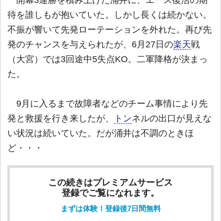
開幕3連勝を積み上げた涌井に、エース復活の期
待を誰しもが抱いていた。しかし長くは続かない。
不振が響いて先発ローテーションを外れた。再び先
発のチャンスを与えられたが、6月27日の
楽天
戦
（大宮）では3回途中5失点KO。二軍降格が決まっ
た。
9月に入るまで故障者などのチーム事情により先
発と救援を行き来したが、
トン
ネルの出口が見えな
い状況は続いていた。だが涌井は不調のときほ
ど・・・
この続きはプレミアムサービス
登録でご覧になれます。
まずは体験！登録後7日間無料