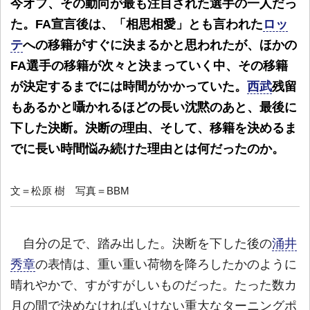
今オフ、その動向が最も注目された選手の一人だっ
た。FA宣言後は、「相思相愛」とも言われた
ロッ
テ
への移籍がすぐに決まるかと思われたが、ほかの
FA選手の移籍が次々と決まっていく中、その移籍
が決定するまでには時間がかかっていた。
西武
残留
もあるかと囁かれるほどの長い沈黙のあと、最後に
下した決断。決断の理由、そして、移籍を決めるま
でに長い時間悩み続けた理由とは何だったのか。
文＝松原 樹 写真＝BBM
自分の足で、踏み出した。決断を下した後の
涌井
秀章
の表情は、重い重い荷物を降ろしたかのように
晴れやかで、すがすがしいものだった。たった数カ
月の間で決めなければいけない重大なターニングポ