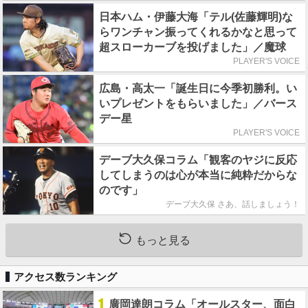
日本ハム・伊藤大海「テル(佐藤輝明)な
らワンチャン振ってくれるかなと思って
超スローカーブを投げました」／魔球
PLAYER'S VOICE
広島・高太一「誕生日に今季初勝利。い
いプレゼントをもらいました」／バース
デー星
PLAYER'S VOICE
デーブ大久保コラム「観客のヤジに反応
してしまうのは心が本当に純粋だからな
のです」
デーブ大久保 さあ、話しましょう！
もっと見る
アクセス数ランキング
1
廣岡達朗コラム「オールスター、面白