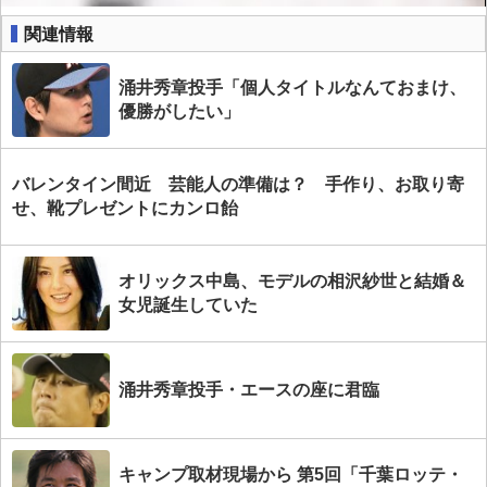
関連情報
涌井秀章投手「個人タイトルなんておまけ、
優勝がしたい」
バレンタイン間近 芸能人の準備は？ 手作り、お取り寄
せ、靴プレゼントにカンロ飴
オリックス中島、モデルの相沢紗世と結婚＆
女児誕生していた
涌井秀章投手・エースの座に君臨
キャンプ取材現場から 第5回「千葉ロッテ・