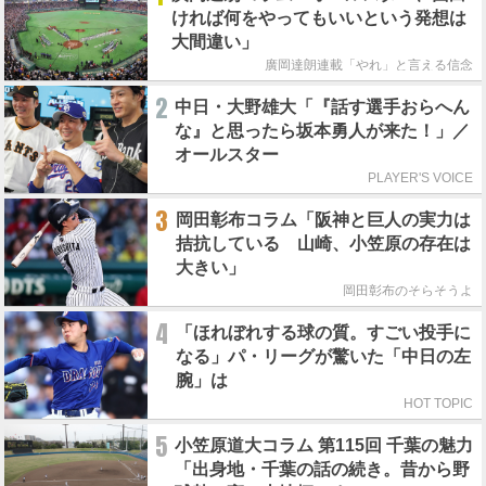
ければ何をやってもいいという発想は
大間違い」
廣岡達朗連載「やれ」と言える信念
2
中日・大野雄大「『話す選手おらへん
な』と思ったら坂本勇人が来た！」／
オールスター
PLAYER'S VOICE
3
岡田彰布コラム「阪神と巨人の実力は
拮抗している 山崎、小笠原の存在は
大きい」
岡田彰布のそらそうよ
4
「ほれぼれする球の質。すごい投手に
なる」パ・リーグが驚いた「中日の左
腕」は
HOT TOPIC
5
小笠原道大コラム 第115回 千葉の魅力
「出身地・千葉の話の続き。昔から野