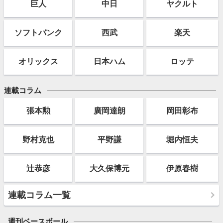
巨人
中日
ヤクルト
ソフト
バンク
西武
楽天
オリックス
日本ハム
ロッテ
連載コラム
張本勲
廣岡達朗
岡田彰布
野村克也
平野謙
堀内恒夫
辻恭彦
大久保博元
伊原春樹
連載コラム一覧
週刊ベースボール