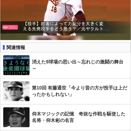
関連情報
消えた9球場の思い出～忘れじの激闘の舞台
～
第10回 有藤通世「今より昔の方が投手は上だ
ったかもしれない」
仰木マジックの記憶 奇抜な作戦を駆使した
名将・仰木彬の名言