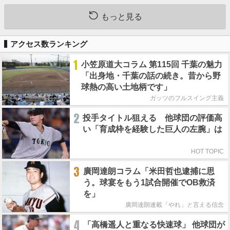
もっと見る
アクセス数ランキング
1
小笠原道大コラム 第115回 千葉の魅力
「出身地・千葉の話の続き。昔から野
球熱の高い土地柄です」
ガッツのフルスイング主義
2
投手タイトル狙える 他球団の評価高
い「育成枠を経験した巨人の左腕」は
HOT TOPIC
3
廣岡達朗コラム「米田哲也逮捕に思
う。球宴をもう1試合開催でOB救済
を」
廣岡達朗連載「やれ」と言える信念
4
「高橋遥人と重なる快速球」 他球団が