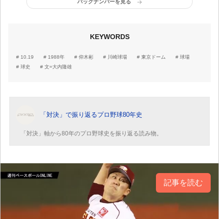
バックナンバーを見る
KEYWORDS
10.19
1988年
仰木彬
川崎球場
東京ドーム
球場
球史
文=大内隆雄
「対決」で振り返るプロ野球80年史
「対決」軸から80年のプロ野球史を振り返る読み物。
記事を読む