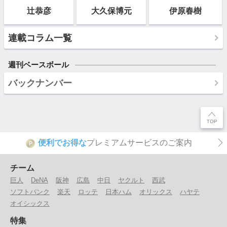
辻恭彦
大久保博元
伊原春樹
連載コラム一覧
週刊ベースボール
バックナンバー
便利でお得な
プレミアムサービスのご案内
P
チーム
巨人
DeNA
阪神
広島
中日
ヤクルト
西武
ソフトバンク
楽天
ロッテ
日本ハム
オリックス
ハヤテ
オイシックス
特集