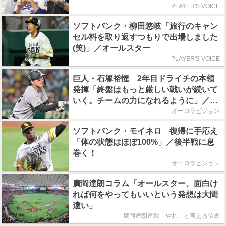
PLAYER'S VOICE
ソフトバンク・柳田悠岐「旅行のキャン
セル料を取り返すつもりで出場しました
(笑)」／オールスター
PLAYER'S VOICE
巨人・石塚裕惺 2年目ドライチの本領
発揮「終盤はもっと厳しい戦いが続いて
いく。チームの力になれるように」／後
半戦に息巻く！
オーロラビジョン
ソフトバンク・モイネロ 復帰に手応え
「体の状態はほぼ100%」／後半戦に息
巻く！
オーロラビジョン
廣岡達朗コラム「オールスター、面白け
れば何をやってもいいという発想は大間
違い」
廣岡達朗連載「やれ」と言える信念