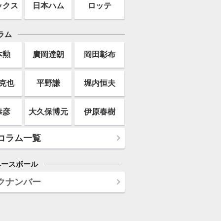
ックス
日本ハム
ロッテ
ラム
本勲
廣岡達朗
岡田彰布
克也
平野謙
堀内恒夫
恭彦
大久保博元
伊原春樹
コラム一覧
ベースボール
クナンバー