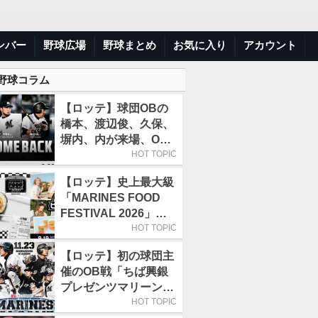
ンバー
野球広場
野球まとめ
お気に入り
アカウント
 野球コラム
【ロッテ】球団OBの
橋本、渡辺俊、久保、
塀内、内が来場、OB
解説も／9月22日開催
HOT TOPIC
の「TEAM26デー」
【ロッテ】史上最大級
「MARINES FOOD
FESTIVAL 2026」第4
弾「KOREAN
HOT TOPIC
FOOD」は9月19～22
【ロッテ】初の球団主
日／初日はビール半額
催のOB戦「ちば興銀
デー
プレゼンツマリーンズ
スペシャルゲーム
HOT TOPIC