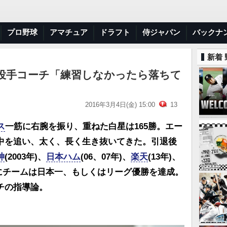
プロ野球
アマチュア
ドラフト
侍ジャパン
バックナ
新着
投手コーチ「練習しなかったら落ちて
2016年3月4日(金) 15:00
13
ス
一筋に右腕を振り、重ねた白星は165勝。エー
中を追い、太く、長く生き抜いてきた。引退後
神
(2003年)、
日本ハム
(06、07年)、
楽天
(13年)、
間にチームは日本一、もしくはリーグ優勝を達成。
チの指導論。