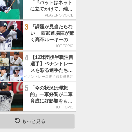
「『バットはネット
に立てかけて、端に
置くんだぞ』と栗山
PLAYER'S VOICE
巧さんに教えていた
3
「課題が見当たらな
だきました」／憧れ
い」 西武首脳陣が驚
の人からの金言
く高卒ルーキーの高
い“完成度”
HOT TOPIC
4
【12球団後半戦注目
選手】ペナントレー
スを彩る選手たち
ここからが本当の勝
ペナントレース後半戦を彩る注目選手たち
負｜パ・リーグ編
5
「今の状況は理想
的」一軍好調が二軍
育成に好影響をもた
らす西武 象徴は高
HOT TOPIC
卒新人・横田蒼和
もっと見る