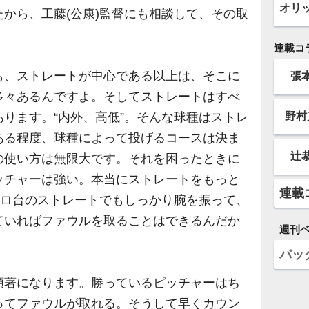
オリ
から、工藤(公康)監督にも相談して、その取
。
連載コ
、ストレートが中心である以上は、そこに
張
多々あるんですよ。そしてストレートはすべ
野村
ります。“内外、高低”。そんな球種はストレ
ある程度、球種によって投げるコースは決ま
辻
の使い方は無限大です。それを困ったときに
ッチャーは強い。本当にストレートをもっと
連載
キロ台のストレートでもしっかり腕を振って、
ていればファウルを取ることはできるんだか
週刊
バッ
著になります。勝っているピッチャーはち
ってファウルが取れる。そうして早くカウン