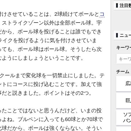
注目
けさせていることは、2球続けてボールと
コ
。ストライクゾーン以外は全部ボール球。宇
だから、ボール球を投げることは誰でもでき
ニュ
ライクを投げるように気を付けさせていま
キーワ
っても、ボール球はボール球。そうしたら次
むようにしましょうということです。
チーム
クールまで変化球を一切禁止にしました。テ
広
ントにコースに投げ込むことです。加えて強
事だと説きました。ポイントはその2つ。
巨
たことではないと思うんだけど、いまの投
ソ
よね。ブルペンに入っても60球とか70球で
バ
化球だから、ボールは強くならない。そうい