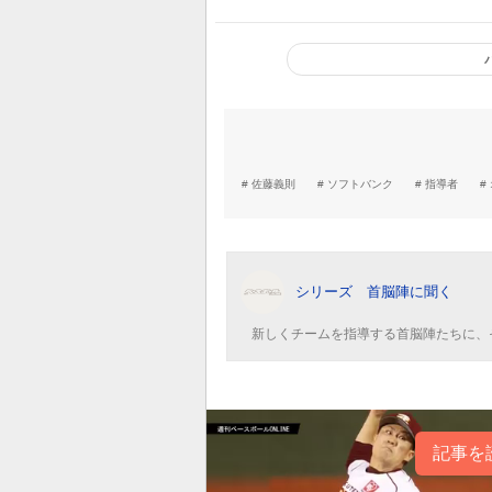
かが大事」
佐藤義則
ソフトバンク
指導者
シリーズ 首脳陣に聞く
新しくチームを指導する首脳陣たちに、
記事を