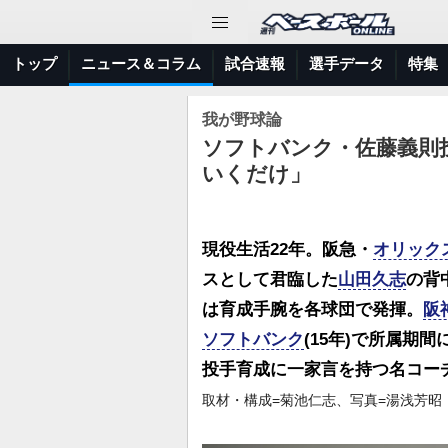
トップ
ニュース＆コラム
試合速報
選手データ
特集
我が野球論
ソフトバンク・佐藤義則
いくだけ」
現役生活22年。阪急・
オリック
スとして君臨した
山田久志
の背
は育成手腕を各球団で発揮。
阪
ソフトバンク
(15年)で所属期
投手育成に一家言を持つ名コー
取材・構成=菊池仁志、写真=湯浅芳昭