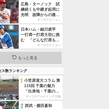
2026」、11月23日開
広島・ターノック 試
催
練続くも中継ぎ起用に
光明 故障からの復帰
期す／助っ人前半戦通
オーロラビジョン
信簿
日本ハム・細川凌平
一打席一打席大切に挑
む 「どんな打席も何
か意味のある打席にし
オーロラビジョン
たい」／後半戦に息巻
く！
もっと見る
セス数ランキング
1
小笠原道大コラム 第
115回 千葉の魅力
「出身地・千葉の話
の続き。昔から野球
ガッツのフルスイング主義
熱の高い土地柄で
2
西武・横田蒼和
す」