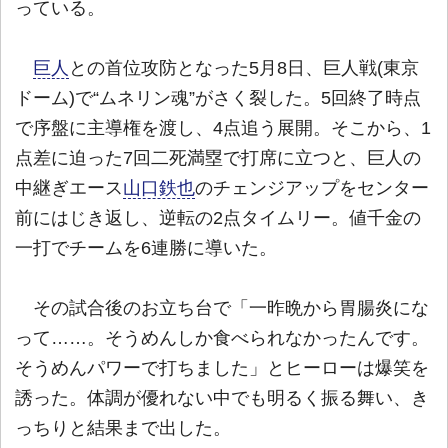
っている。
巨人
との首位攻防となった5月8日、巨人戦(東京
ドーム)で“ムネリン魂”がさく裂した。5回終了時点
で序盤に主導権を渡し、4点追う展開。そこから、1
点差に迫った7回二死満塁で打席に立つと、巨人の
中継ぎエース
山口鉄也
のチェンジアップをセンター
前にはじき返し、逆転の2点タイムリー。値千金の
一打でチームを6連勝に導いた。
その試合後のお立ち台で「一昨晩から胃腸炎にな
って……。そうめんしか食べられなかったんです。
そうめんパワーで打ちました」とヒーローは爆笑を
誘った。体調が優れない中でも明るく振る舞い、き
っちりと結果まで出した。