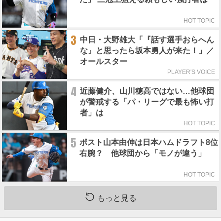
HOT TOPIC
3
中日・大野雄大「『話す選手おらへん
な』と思ったら坂本勇人が来た！」／
オールスター
PLAYER'S VOICE
4
近藤健介、山川穂高ではない…他球団
が警戒する「パ・リーグで最も怖い打
者」は
HOT TOPIC
5
ポスト山本由伸は日本ハムドラフト8位
右腕？ 他球団から「モノが違う」
HOT TOPIC
もっと見る