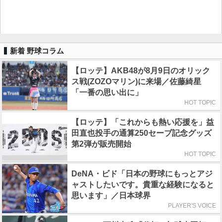
新着 野球コラム
【ロッテ】AKB48が8月9日のオリック
ス戦(ZOZOマリン)に来場／佐藤綺星
「一番の思い出に」
HOT TOPIC
【ロッテ】「これからも熱い応援を」益
田直也投手の通算250セーブ記念グッズ
第2弾が販売開始
HOT TOPIC
DeNA・ビド「日本の野球にもっとアジ
ャストしたいです。貴重な経験になると
思います」／日本球界
PLAYER'S VOICE