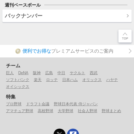
週刊ベースボール
バックナンバー
便利でお得な
プレミアムサービスのご案内
P
チーム
巨人
DeNA
阪神
広島
中日
ヤクルト
西武
ソフトバンク
楽天
ロッテ
日本ハム
オリックス
ハヤテ
オイシックス
特集
プロ野球
ドラフト会議
野球日本代表 侍ジャパン
アマチュア野球
高校野球
大学野球
社会人野球
野球まとめ