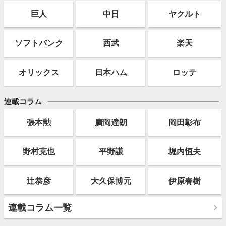
巨人
中日
ヤクルト
ソフト
バンク
西武
楽天
オリックス
日本ハム
ロッテ
連載コラム
張本勲
廣岡達朗
岡田彰布
野村克也
平野謙
堀内恒夫
辻恭彦
大久保博元
伊原春樹
連載コラム一覧