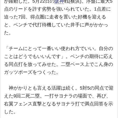
が躍動した。5月22日の
阪神
戦(横浜)。序盤に最大5
点のリードを許す劣勢を強いられていた。1点差に
迫った7回、得点圏に走者を置いた好機を迎える
と、ベンチで代打待機していた井手に声がかかっ
た。
「チームにとって一番いい使われ方でいい。自分の
ことはどうでもいいんです」。ベンチの期待に応え
る同点打を放ってみせた。二塁ベース上でこん身の
ガッツポーズをつくった。
神がかりとも言える活躍は続く。5対5の同点で迎
えた9回二死二塁。一打サヨナラの場面で、再び、
右翼フェンス直撃となるサヨナラ打で満点回答を示
した。