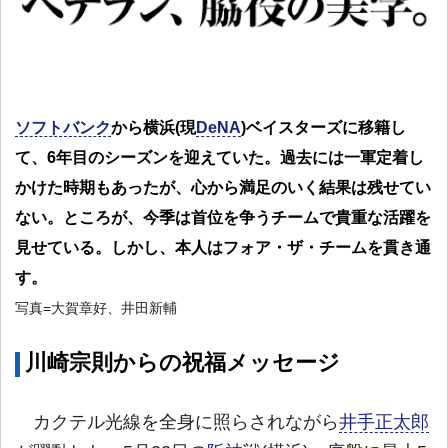
ソフトバンク
から横浜(現
DeNA
)ベイスターズに移籍し
て、6年目のシーズンを迎えていた。過去には一軍定着し
かけた時期もあったが、心から満足のいく結果は残せてい
ない。ところが、今季は首位を争うチームで貴重な活躍を
見せている。しかし、本人はフォア・ザ・チームを貫き通
す。
写真=大賀章好、井田新輔
川崎宗則からの祝福メッセージ
カクテル光線を全身に照らされながら
井手正太郎