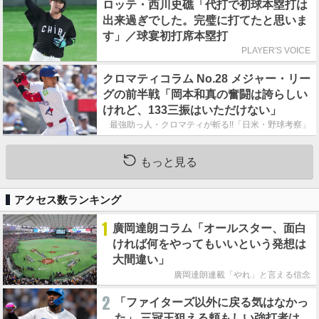
ロッテ・西川史礁「代打で初球本塁打は
出来過ぎでした。完璧に打てたと思いま
す」／球宴初打席本塁打
PLAYER'S VOICE
クロマティコラム No.28 メジャー・リー
グの前半戦「岡本和真の奮闘は誇らしい
けれど、133三振はいただけない」
最強助っ人・クロマティが斬る!!「日米・野球考察」
もっと見る
アクセス数ランキング
1
廣岡達朗コラム「オールスター、面白
ければ何をやってもいいという発想は
大間違い」
廣岡達朗連載「やれ」と言える信念
2
「ファイターズ以外に戻る気はなかっ
た」 三冠王狙える頼もしい強打者は