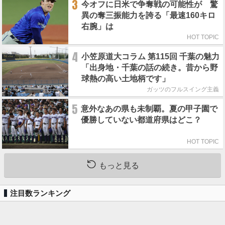
3
今オフに日米で争奪戦の可能性が 驚
異の奪三振能力を誇る「最速160キロ
右腕」は
HOT TOPIC
4
小笠原道大コラム 第115回 千葉の魅力
「出身地・千葉の話の続き。昔から野
球熱の高い土地柄です」
ガッツのフルスイング主義
5
意外なあの県も未制覇。夏の甲子園で
優勝していない都道府県はどこ？
HOT TOPIC
もっと見る
注目数ランキング