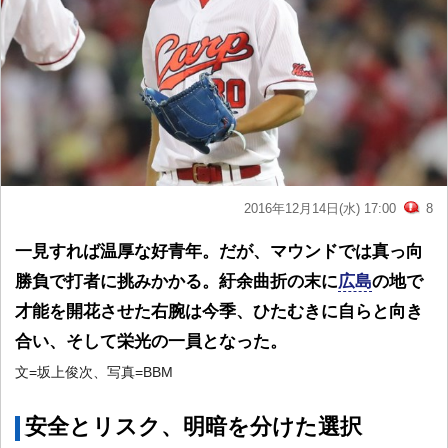
2016年12月14日(水) 17:00
8
一見すれば温厚な好青年。だが、マウンドでは真っ向
勝負で打者に挑みかかる。紆余曲折の末に
広島
の地で
才能を開花させた右腕は今季、ひたむきに自らと向き
合い、そして栄光の一員となった。
文=坂上俊次、写真=BBM
安全とリスク、明暗を分けた選択