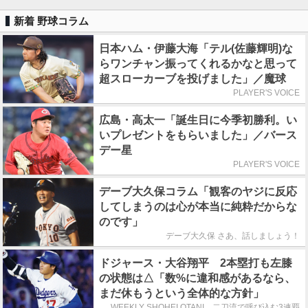
新着 野球コラム
日本ハム・伊藤大海「テル(佐藤輝明)な
らワンチャン振ってくれるかなと思って
超スローカーブを投げました」／魔球
PLAYER'S VOICE
広島・高太一「誕生日に今季初勝利。い
いプレゼントをもらいました」／バース
デー星
PLAYER'S VOICE
デーブ大久保コラム「観客のヤジに反応
してしまうのは心が本当に純粋だからな
のです」
デーブ大久保 さあ、話しましょう！
ドジャース・大谷翔平 2本塁打も左膝
の状態は△「数%に違和感があるなら、
まだ休もうという全体的な方針」
WEEKLY SHOHEI OTANI 二刀流で呼び込む3連覇