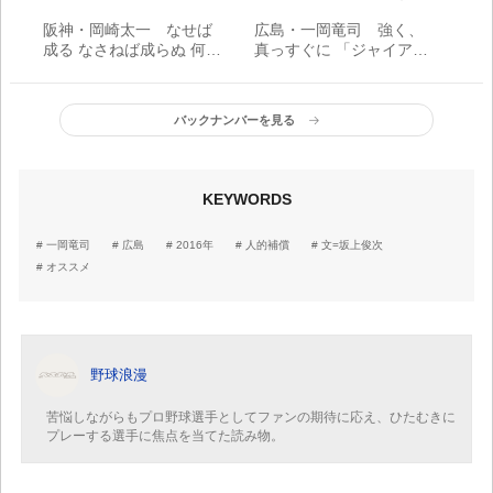
阪神・岡崎太一 なせば
広島・一岡竜司 強く、
成る なさねば成らぬ 何事
真っすぐに 「ジャイアン
も…
ツ時代の優勝とはまった
く違う。これを毎年経験
したい」
バックナンバーを見る
KEYWORDS
一岡竜司
広島
2016年
人的補償
文=坂上俊次
オススメ
野球浪漫
苦悩しながらもプロ野球選手としてファンの期待に応え、ひたむきに
プレーする選手に焦点を当てた読み物。