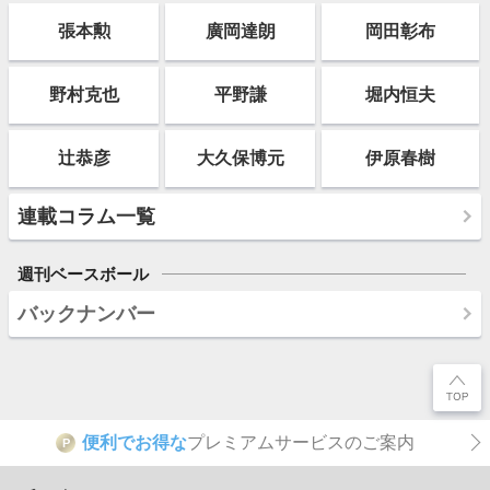
張本勲
廣岡達朗
岡田彰布
野村克也
平野謙
堀内恒夫
辻恭彦
大久保博元
伊原春樹
連載コラム一覧
週刊ベースボール
バックナンバー
便利でお得な
プレミアムサービスのご案内
P