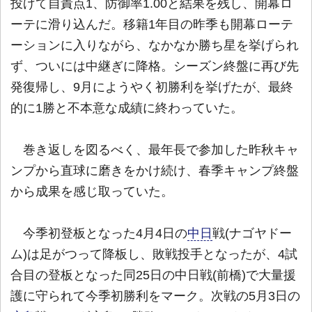
投げて自責点1、防御率1.00と結果を残し、開幕ロ
ーテに滑り込んだ。移籍1年目の昨季も開幕ローテ
ーションに入りながら、なかなか勝ち星を挙げられ
ず、ついには中継ぎに降格。シーズン終盤に再び先
発復帰し、9月にようやく初勝利を挙げたが、最終
的に1勝と不本意な成績に終わっていた。
巻き返しを図るべく、最年長で参加した昨秋キャ
ンプから直球に磨きをかけ続け、春季キャンプ終盤
から成果を感じ取っていた。
今季初登板となった4月4日の
中日
戦(ナゴヤドー
ム)は足がつって降板し、敗戦投手となったが、4試
合目の登板となった同25日の中日戦(前橋)で大量援
護に守られて今季初勝利をマーク。次戦の5月3日の