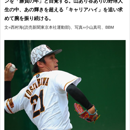
ンを「勝負の年」と自覚する。山あり谷ありの野球人
生の中、あの輝きを超える「キャリアハイ」を追い求
めて腕を振り続ける。
文=西村海(読売新聞東京本社運動部)、写真=小山真司、BBM