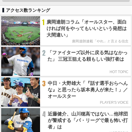
アクセス数ランキング
1
廣岡達朗コラム「オールスター、面白
ければ何をやってもいいという発想は
大間違い」
廣岡達朗連載「やれ」と言える信念
2
「ファイターズ以外に戻る気はなかっ
た」 三冠王狙える頼もしい強打者は
HOT TOPIC
3
中日・大野雄大「『話す選手おらへん
な』と思ったら坂本勇人が来た！」／
オールスター
PLAYER'S VOICE
4
近藤健介、山川穂高ではない…他球団
が警戒する「パ・リーグで最も怖い打
者」は