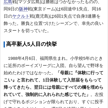
広島
戦(マツダ広島)は勝敗はつかなかったものの、
同9日の
阪神
戦(東京ドーム)は6回途中1失点、同16
日の
ヤクルト
戦(鹿児島)は6回1失点で自身3連勝を
飾った。勝負と位置づけたシーズンで、幸先の良い
スタートを切っていた。
高卒新人5人目の快挙
1988年4月6日、福岡県生まれ。小学校5年のとき
に近所のボーイズリーグに入団。自ら望んで野球を
始めたわけではなかった。
「母親に『体験に行って
こい』と言われて、1日体験して入部届をもらって
帰ってきたら、翌日には母親にすべての欄を埋めら
れていて、強制的に入れられた感じでした」
。左投
げで守れるポジションが限られており、すぐに投手