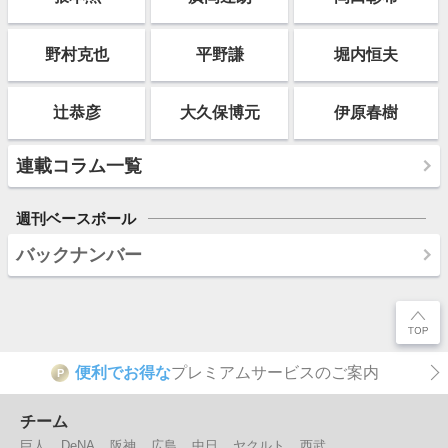
野村克也
平野謙
堀内恒夫
辻恭彦
大久保博元
伊原春樹
連載コラム一覧
週刊ベースボール
バックナンバー
便利でお得な
プレミアムサービスのご案内
P
チーム
巨人
DeNA
阪神
広島
中日
ヤクルト
西武