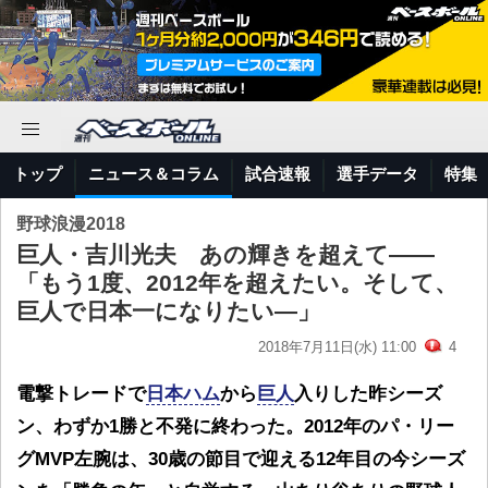
トップ
ニュース＆コラム
試合速報
選手データ
特集
野球浪漫2018
巨人・吉川光夫 あの輝きを超えて――
「もう1度、2012年を超えたい。そして、
巨人で日本一になりたい―」
2018年7月11日(水) 11:00
4
電撃トレードで
日本ハム
から
巨人
入りした昨シーズ
ン、わずか1勝と不発に終わった。2012年のパ・リー
グMVP左腕は、30歳の節目で迎える12年目の今シーズ