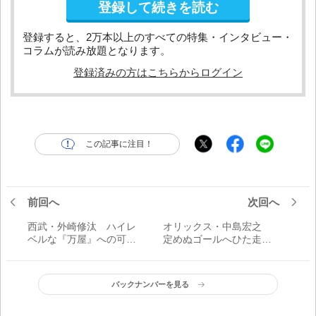
登録して続きを読む
登録すると、2万本以上のすべての特集・インタビュー・
コラムが読み放題となります。
登録済みの方はこちらからログイン
この記事に注目！
前回へ
次回へ
西武・外崎修汰 ハイレ
オリックス・中島宏之
ベルな『万屋』への可能
定めぬゴールへひた走る
性 「どこでも無難にやる
──。 「追い込まれたら、
ことが自分の役割だと思
もう1人の自分で勝負。違
っています」
うスタイルの自分で」
バックナンバーを見る