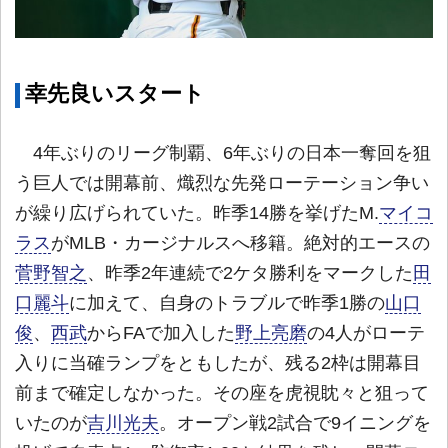
幸先良いスタート
4年ぶりのリーグ制覇、6年ぶりの日本一奪回を狙
う巨人では開幕前、熾烈な先発ローテーション争い
が繰り広げられていた。昨季14勝を挙げたM.
マイコ
ラス
がMLB・カージナルスへ移籍。絶対的エースの
菅野智之
、昨季2年連続で2ケタ勝利をマークした
田
口麗斗
に加えて、自身のトラブルで昨季1勝の
山口
俊
、
西武
からFAで加入した
野上亮磨
の4人がローテ
入りに当確ランプをともしたが、残る2枠は開幕目
前まで確定しなかった。その座を虎視眈々と狙って
いたのが
吉川光夫
。オープン戦2試合で9イニングを