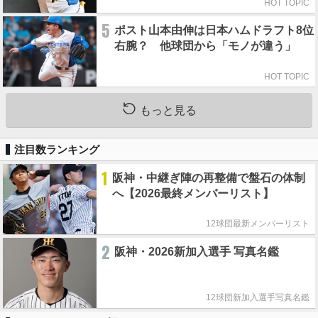
HOT TOPIC
5
ポスト山本由伸は日本ハムドラフト8位
右腕？ 他球団から「モノが違う」
HOT TOPIC
もっと見る
注目数ランキング
1
阪神・中継ぎ陣の再整備で盤石の体制
へ【2026最終メンバーリスト】
12球団最新メンバーリスト
2
阪神・2026新加入選手 写真名鑑
12球団新加入選手写真名鑑