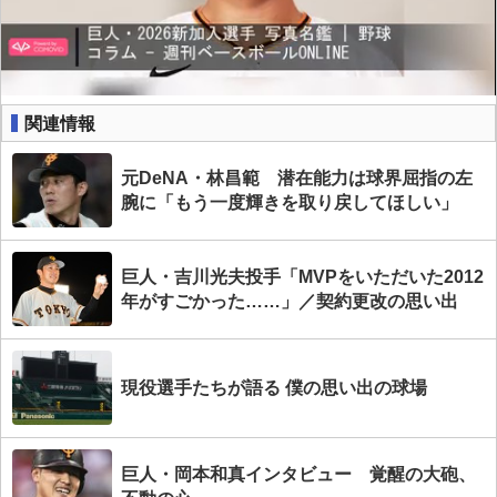
関連情報
元DeNA・林昌範 潜在能力は球界屈指の左
腕に「もう一度輝きを取り戻してほしい」
巨人・吉川光夫投手「MVPをいただいた2012
年がすごかった……」／契約更改の思い出
現役選手たちが語る 僕の思い出の球場
巨人・岡本和真インタビュー 覚醒の大砲、