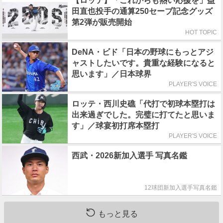
【ロッテ】「これからも熱い応援を」益
田直也投手の通算250セーブ記念グッズ
第2弾が販売開始
HOT TOPIC
DeNA・ビド「日本の野球にもっとアジ
ャストしたいです。貴重な経験になると
思います」／日本球界
PLAYER'S VOICE
ロッテ・西川史礁「代打で初球本塁打は
出来過ぎでした。完璧に打てたと思いま
す」／球宴初打席本塁打
PLAYER'S VOICE
西武・2026新加入選手 写真名鑑
12球団新加入選手写真名鑑
もっと見る