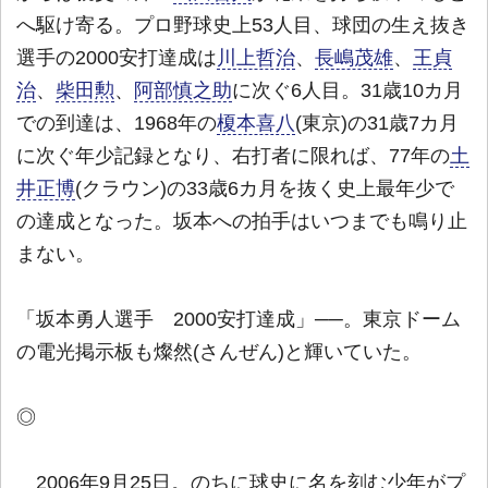
へ駆け寄る。プロ野球史上53人目、球団の生え抜き
選手の2000安打達成は
川上哲治
、
長嶋茂雄
、
王貞
治
、
柴田勲
、
阿部慎之助
に次ぐ6人目。31歳10カ月
での到達は、1968年の
榎本喜八
(東京)の31歳7カ月
に次ぐ年少記録となり、右打者に限れば、77年の
土
井正博
(クラウン)の33歳6カ月を抜く史上最年少で
の達成となった。坂本への拍手はいつまでも鳴り止
まない。
「坂本勇人選手 2000安打達成」──。東京ドーム
の電光掲示板も燦然(さんぜん)と輝いていた。
◎
2006年9月25日。のちに球史に名を刻む少年がプ