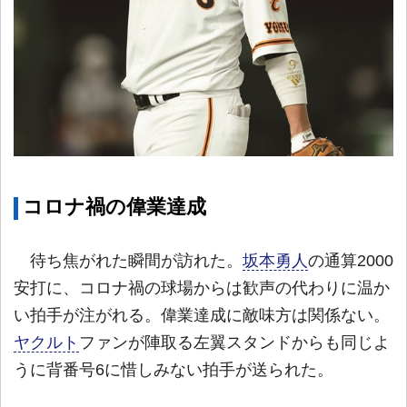
コロナ禍の偉業達成
待ち焦がれた瞬間が訪れた。
坂本勇人
の通算2000
安打に、コロナ禍の球場からは歓声の代わりに温か
い拍手が注がれる。偉業達成に敵味方は関係ない。
ヤクルト
ファンが陣取る左翼スタンドからも同じよ
うに背番号6に惜しみない拍手が送られた。