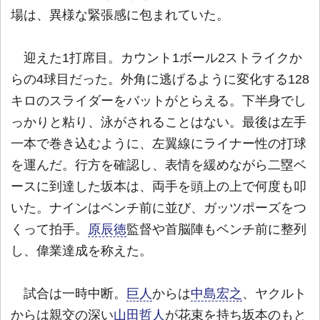
場は、異様な緊張感に包まれていた。
迎えた1打席目。カウント1ボール2ストライクか
らの4球目だった。外角に逃げるように変化する128
キロのスライダーをバットがとらえる。下半身でし
っかりと粘り、泳がされることはない。最後は左手
一本で巻き込むように、左翼線にライナー性の打球
を運んだ。行方を確認し、表情を緩めながら二塁ベ
ースに到達した坂本は、両手を頭上の上で何度も叩
いた。ナインはベンチ前に並び、ガッツポーズをつ
くって拍手。
原辰徳
監督や首脳陣もベンチ前に整列
し、偉業達成を称えた。
試合は一時中断。
巨人
からは
中島宏之
、ヤクルト
からは親交の深い
山田哲人
が花束を持ち坂本のもと