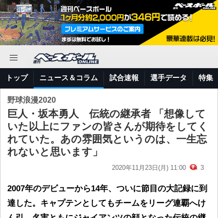
トップ
ニュース＆コラム
試合速報
選手データ
特集
野球浪漫2020
巨人・坂本勇人 伝統の継承者 「想像して
いた以上にファンの皆さんが期待をしてく
れていた。あの雰囲気というのは、一生忘
れないと思います」
2020年11月23日(月) 11:00
3
2007年のデビューから14年、ついに節目の大記録に到
達した。キャプテンとしてもチームをリーグ連覇へけ
ん引。名実ともにジャイアンツの顔となった伝統の継