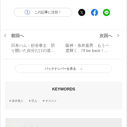
この記事に注目！
前回へ
次回へ
日本ハム・杉谷拳士 切
阪神・糸井嘉男 もう一
り開いた自分だけの道
度輝く、I'll be back！
「僕みたいな選手を見
「数字も残せていない。
て、野球を始めたいと思
それは自分の責任。やっ
ってくれる子どもたちが
ぱり悔しいし、自分を責
バックナンバーを見る
増えたらうれしい」
める日もある」
KEYWORDS
坂本勇人
巨人
オススメ