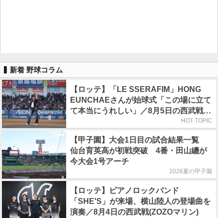
新着 野球コラム
【ロッテ】「LE SSERAFIM」HONG
EUNCHAEさんが始球式「この場に立て
て本当にうれしい」／8月5日の西武戦
（ZOZOマリン）
HOT TOPIC
【甲子園】大会1日目の試合結果一覧
仙台育英高が初戦突破 4番・田山纏が
今大会1号アーチ
2026夏の甲子園
【ロッテ】ピアノロックバンド
「SHE'S」が来場、横山陸人の登場曲を
演奏／8月4日の西武戦(ZOZOマリン)