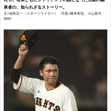
承者の、知られざるストーリー。
文=福島定一（スポーツライター） 写真=榎本郁也、小山真司、
BBM