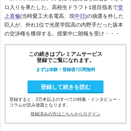
ロ入りを果たした。高校生ドラフト1巡目指名で
堂
上直倫
(当時愛工大名電高、現
中日
)の抽選を外した
巨人が、外れ1位で光星学院高の内野手だった坂本
の交渉権を獲得する。授業中に朗報を受け・・・
この続きはプレミアムサービス
登録でご覧になれます。
まずは体験！登録後7日間無料
登録して続きを読む
登録すると、2万本以上のすべての特集・インタビュー・
コラムが読み放題となります。
登録済みの方はこちらからログイン