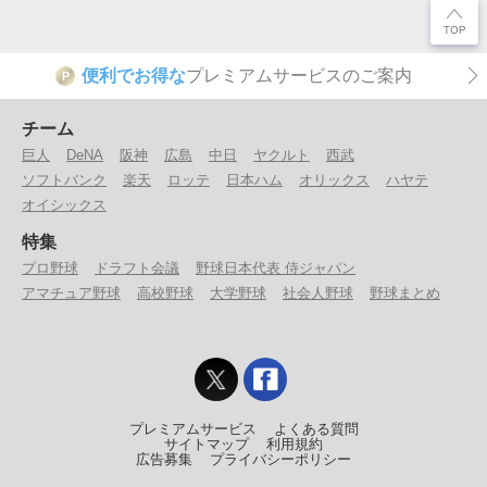
便利でお得な
プレミアムサービスのご案内
P
チーム
巨人
DeNA
阪神
広島
中日
ヤクルト
西武
ソフトバンク
楽天
ロッテ
日本ハム
オリックス
ハヤテ
オイシックス
特集
プロ野球
ドラフト会議
野球日本代表 侍ジャパン
アマチュア野球
高校野球
大学野球
社会人野球
野球まとめ
プレミアムサービス
よくある質問
サイトマップ
利用規約
広告募集
プライバシーポリシー