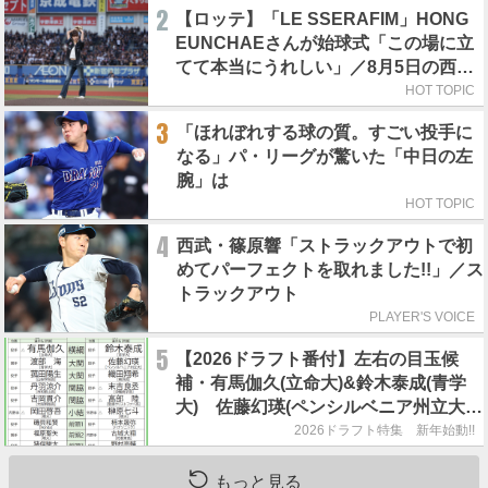
2
【ロッテ】「LE SSERAFIM」HONG
EUNCHAEさんが始球式「この場に立
てて本当にうれしい」／8月5日の西武
戦（ZOZOマリン）
HOT TOPIC
3
「ほれぼれする球の質。すごい投手に
なる」パ・リーグが驚いた「中日の左
腕」は
HOT TOPIC
4
西武・篠原響「ストラックアウトで初
めてパーフェクトを取れました!!」／ス
トラックアウト
PLAYER'S VOICE
5
【2026ドラフト番付】左右の目玉候
補・有馬伽久(立命大)&鈴木泰成(青学
大) 佐藤幻瑛(ペンシルベニア州立大)
の強行指名はあるのか？
2026ドラフト特集 新年始動!!
もっと見る