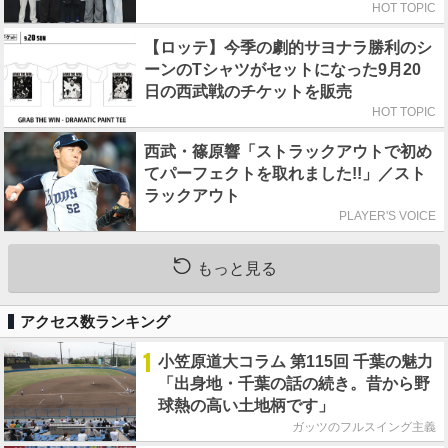
HOT TOPIC
【ロッテ】今季の劇的サヨナラ勝利のシ
ーンのTシャツがセットになった9月20
日の西武戦のチケットを販売
HOT TOPIC
西武・篠原響「ストラックアウトで初め
てパーフェクトを取れました!!」／スト
ラックアウト
PLAYER'S VOICE
もっと見る
アクセス数ランキング
1
小笠原道大コラム 第115回 千葉の魅力
「出身地・千葉の話の続き。昔から野
球熱の高い土地柄です」
ガッツのフルスイング主義