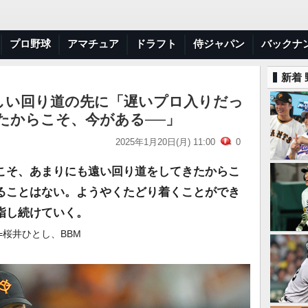
プロ野球
アマチュア
ドラフト
侍ジャパン
バックナ
新着
しい回り道の先に「遅いプロ入りだっ
たからこそ、今がある──」
2025年1月20日(月) 11:00
0
こそ、あまりにも遠い回り道をしてきたからこ
ることはない。ようやくたどり着くことができ
指し続けていく。
=桜井ひとし、BBM