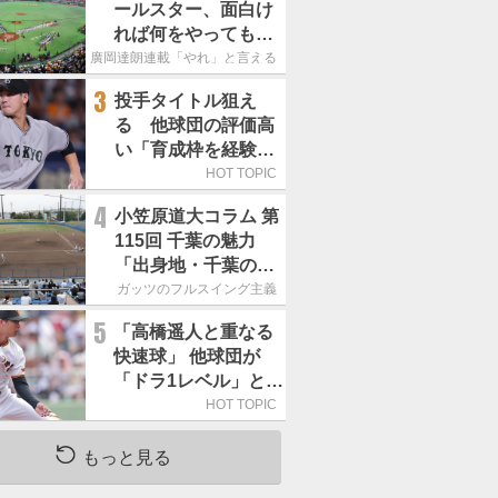
ールスター、面白け
れば何をやってもい
いという発想は大間
廣岡達朗連載「やれ」と言える信念
違い」
3
投手タイトル狙え
る 他球団の評価高
い「育成枠を経験し
た巨人の左腕」は
HOT TOPIC
4
小笠原道大コラム 第
115回 千葉の魅力
「出身地・千葉の話
の続き。昔から野球
ガッツのフルスイング主義
熱の高い土地柄で
5
「高橋遥人と重なる
す」
快速球」 他球団が
「ドラ1レベル」と評
する巨人の左腕は
HOT TOPIC
もっと見る