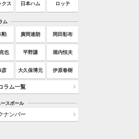
ックス
日本ハム
ロッテ
ラム
本勲
廣岡達朗
岡田彰布
克也
平野謙
堀内恒夫
恭彦
大久保博元
伊原春樹
コラム一覧
ベースボール
クナンバー