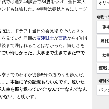
戦では通算44試合で34勝を挙げ、全日本大
オリ
ウンドも経験した。4年時は春秋ともにリーグ
連載コ
張
腕は、ドラフト当日の会見場でそのときを
ーを見ていた同期の
粟津凱士
が
西武
から4位指
野村
最後まで呼ばれることはなかった。悔しさを
すごい悔しかった。大学まで生きてきた中で
辻
連載
寮までのわずか徒歩5分の道のりを歩んだ。
週刊
……。本当にその記憶もないんです。泣いた
人生を振り返っていて“なんで”“なんでなん
バッ
かない」
と明かす。