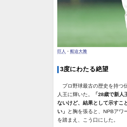
巨人
・
船迫大雅
3度にわたる絶望
プロ野球最古の歴史を持つ伝
人王に輝いた。
「28歳で新
ないけど、結果として示すこ
い」
と胸を張ると、NPBアワ
を踏まえ、こう口にした。