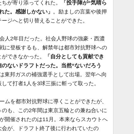
ちが寄り添ってくれた。
「投手陣が“気晴ら
くれた。感謝しかない」
。励ましの言葉や後押
テージへと切り替えることができた。
会人2年目だった。社会人野球の強豪・西濃
式戦に登板するも、解禁年は都市対抗野球への
とができなかった。
「自分としても貢献でき
信のないドラフトだった。当然“ないだろう
は東邦ガスの補強選手として出場。翌年へ向
して打者1人を3球三振に斬って取った。
ームを都市対抗野球に導くことができたが、
うのも、この2年間は東京五輪との兼ね合いに
が開催されたのは11月。本来ならスカウトへ
大会が、ドラフト終了後に行われていたの