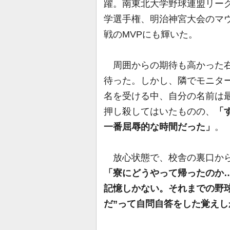
躍。南東北大学野球連盟リーグ
学選手権、明治神宮大会のマ
戦のMVPにも輝いた。
周囲からの期待も高かった右
待った。しかし、隣でモニタ
名を受ける中、自分の名前は
押し殺してはいたものの、
「
一番屈辱的な時間だった」
。
放心状態で、校舎の裏口から
「寮にどうやって帰ったのか
記憶しかない。それまでの野球
だ”って自問自答をした覚えし