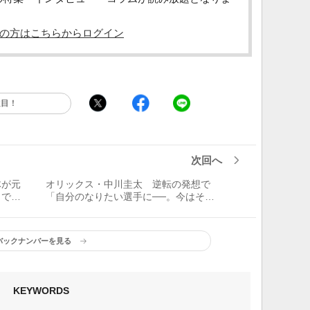
の方はこちらからログイン
注目！
次回へ
体が元
オリックス・中川圭太 逆転の発想で
とで行
「自分のなりたい選手に──。今はそこ
がない
しか考えていません」
バックナンバーを見る
KEYWORDS