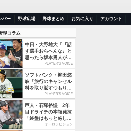
ンバー
野球広場
野球まとめ
お気に入り
アカウント
 野球コラム
中日・大野雄大「『話
す選手おらへんな』と
思ったら坂本勇人が来
た！」／オールスター
PLAYER'S VOICE
ソフトバンク・柳田悠
岐「旅行のキャンセル
料を取り返すつもりで
出場しました(笑)」／
PLAYER'S VOICE
オールスター
巨人・石塚裕惺 2年
目ドライチの本領発揮
「終盤はもっと厳しい
戦いが続いていく。チ
オーロラビジョン