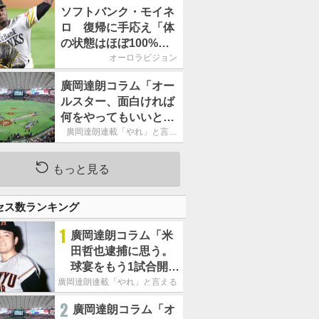
ームの力になれるよう
ソフトバンク・モイネ
に」／後半戦に息巻
ロ 復帰に手応え「体
く！
の状態はほぼ100%」
／後半戦に息巻く！
オーロラビジョン
廣岡達朗コラム「オー
ルスター、面白ければ
何をやってもいいとい
う発想は大間違い」
廣岡達朗連載「やれ」と言え
る信念
もっと見る
セス数ランキング
1
廣岡達朗コラム「米
田哲也逮捕に思う。
球宴をもう1試合開催
でOB救済を」
廣岡達朗連載「やれ」と言える信念
2
廣岡達朗コラム「オ