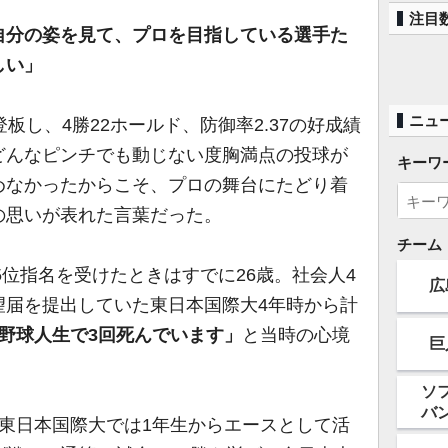
注目
自分の姿を見て、プロを目指している選手た
しい」
ニュ
板し、4勝22ホールド、防御率2.37の好成績
どんなピンチでも動じない度胸満点の投球が
キーワ
めなかったからこそ、プロの舞台にたどり着
の思いが表れた言葉だった。
チーム
5位指名を受けたときはすでに26歳。社会人4
広
望届を提出していた東日本国際大4年時から計
野球人生で3回死んでいます」
と当時の心境
巨
ソ
バ
東日本国際大では1年生からエースとして活