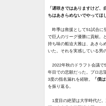
「遅咲きではありますけど、
ちはあきらめないでやってほ
昨季は救援として51試合に登
で巨人のリーグ優勝に貢献。
持ち味の船迫大雅は、あきら
いた。それを実感している男
2022年秋のドラフト会議で
年目での悲願だった。プロ志
3度の指名漏れを経験。
「僕は
を振り返る。
1度目の絶望は大学時代だ。