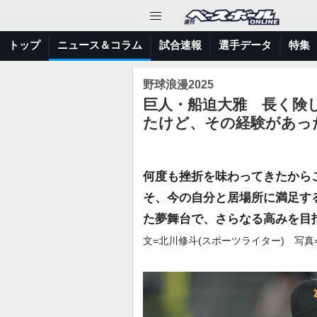
トップ
ニュース＆コラム
試合速報
選手データ
特集
野球浪漫2025
巨人・船迫大雅 長く険
たけど、その経験があっ
何度も挫折を味わってきたから
そ、今の自分と居場所に満足す
た夢舞台で、さらなる高みを目
文=北川修斗(スポーツライター) 写真