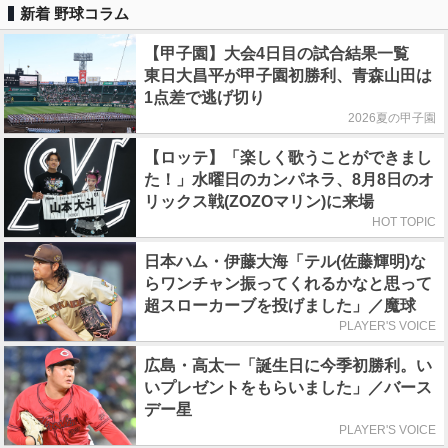
新着 野球コラム
【甲子園】大会4日目の試合結果一覧
東日大昌平が甲子園初勝利、青森山田は
1点差で逃げ切り
2026夏の甲子園
【ロッテ】「楽しく歌うことができまし
た！」水曜日のカンパネラ、8月8日のオ
リックス戦(ZOZOマリン)に来場
HOT TOPIC
日本ハム・伊藤大海「テル(佐藤輝明)な
らワンチャン振ってくれるかなと思って
超スローカーブを投げました」／魔球
PLAYER'S VOICE
広島・高太一「誕生日に今季初勝利。い
いプレゼントをもらいました」／バース
デー星
PLAYER'S VOICE