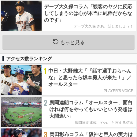
デーブ大久保コラム「観客のヤジに反応
してしまうのは心が本当に純粋だからな
のです」
デーブ大久保 さあ、話しましょう！
もっと見る
アクセス数ランキング
1
中日・大野雄大「『話す選手おらへん
な』と思ったら坂本勇人が来た！」／
オールスター
PLAYER'S VOICE
2
廣岡達朗コラム「オールスター、面白
ければ何をやってもいいという発想は
大間違い」
廣岡達朗連載「やれ」と言える信念
3
岡田彰布コラム「阪神と巨人の実力は