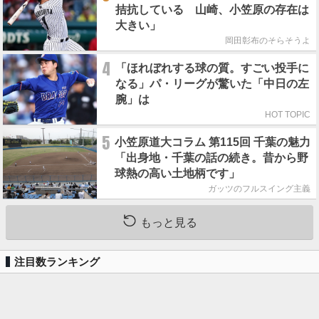
拮抗している 山崎、小笠原の存在は
大きい」
岡田彰布のそらそうよ
4
「ほれぼれする球の質。すごい投手に
なる」パ・リーグが驚いた「中日の左
腕」は
HOT TOPIC
5
小笠原道大コラム 第115回 千葉の魅力
「出身地・千葉の話の続き。昔から野
球熱の高い土地柄です」
ガッツのフルスイング主義
もっと見る
注目数ランキング