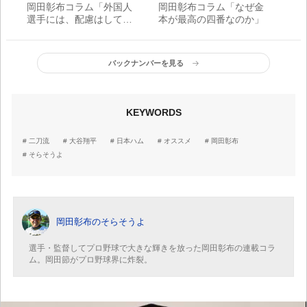
岡田彰布コラム「外国人
岡田彰布コラム「なぜ金
選手には、配慮はしても
本が最高の四番なのか」
遠慮したらアカン！」
バックナンバーを見る
KEYWORDS
二刀流
大谷翔平
日本ハム
オススメ
岡田彰布
そらそうよ
岡田彰布のそらそうよ
選手・監督してプロ野球で大きな輝きを放った岡田彰布の連載コラ
ム。岡田節がプロ野球界に炸裂。