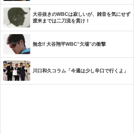
大谷抜きのWBCは寂しいが、雑音を気にせず
渡米までは二刀流を貫け！
無念!! 大谷翔平WBC“欠場”の衝撃
川口和久コラム「今週は少し辛口で行くよ」