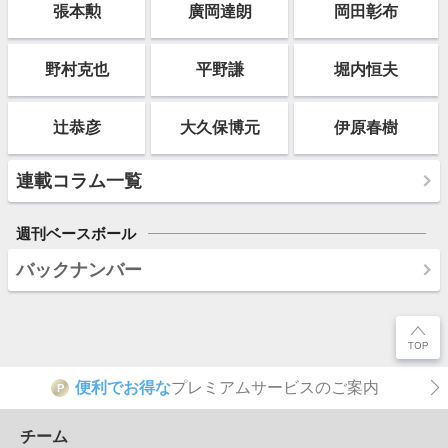
張本勲
廣岡達朗
岡田彰布
野村克也
平野謙
堀内恒夫
辻恭彦
大久保博元
伊原春樹
連載コラム一覧
週刊ベースボール
バックナンバー
便利でお得な
プレミアムサービスのご案内
P
チーム