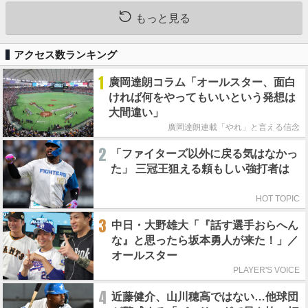
もっと見る
アクセス数ランキング
1
廣岡達朗コラム「オールスター、面白
ければ何をやってもいいという発想は
大間違い」
廣岡達朗連載「やれ」と言える信念
2
「ファイターズ以外に戻る気はなかっ
た」 三冠王狙える頼もしい強打者は
HOT TOPIC
3
中日・大野雄大「『話す選手おらへん
な』と思ったら坂本勇人が来た！」／
オールスター
PLAYER'S VOICE
4
近藤健介、山川穂高ではない…他球団