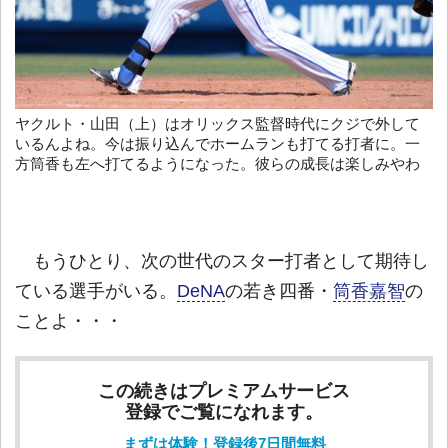
ヤクルト・山田（上）はオリックス監督時代にクジで外して
いるんよね。今は振り込んでホームランも打てる打者に。一
方筒香も左へ打てるようになった。彼らの成長は楽しみやわ
もうひとり、次の世代のスター打者として期待し
ている選手がいる。
DeNA
の若き四番・
筒香嘉智
の
ことよ・・・
この続きはプレミアムサービス
登録でご覧になれます。
まずは体験！登録後7日間無料