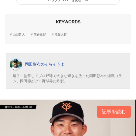
バックナンバーを見る
KEYWORDS
山田哲人
筒香嘉智
江越大賀
岡田彰布のそらそうよ
選手・監督してプロ野球で大きな輝きを放った岡田彰布の連載コラ
ム。岡田節がプロ野球界に炸裂。
記事を読む