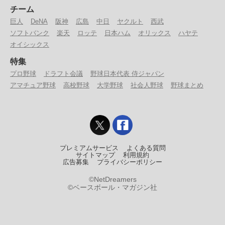
チーム
巨人
DeNA
阪神
広島
中日
ヤクルト
西武
ソフトバンク
楽天
ロッテ
日本ハム
オリックス
ハヤテ
オイシックス
特集
プロ野球
ドラフト会議
野球日本代表 侍ジャパン
アマチュア野球
高校野球
大学野球
社会人野球
野球まとめ
プレミアムサービス
よくある質問
サイトマップ
利用規約
広告募集
プライバシーポリシー
©NetDreamers
©ベースボール・マガジン社