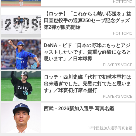
HOT TOPIC
【ロッテ】「これからも熱い応援を」益
田直也投手の通算250セーブ記念グッズ
第2弾が販売開始
HOT TOPIC
DeNA・ビド「日本の野球にもっとアジ
ャストしたいです。貴重な経験になると
思います」／日本球界
PLAYER'S VOICE
ロッテ・西川史礁「代打で初球本塁打は
出来過ぎでした。完璧に打てたと思いま
す」／球宴初打席本塁打
PLAYER'S VOICE
西武・2026新加入選手 写真名鑑
12球団新加入選手写真名鑑