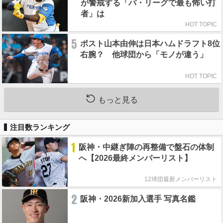
が警戒する「パ・リーグで最も怖い打
者」は
HOT TOPIC
5
ポスト山本由伸は日本ハムドラフト8位
右腕？ 他球団から「モノが違う」
HOT TOPIC
もっと見る
注目数ランキング
1
阪神・中継ぎ陣の再整備で盤石の体制
へ【2026最終メンバーリスト】
12球団最新メンバーリスト
2
阪神・2026新加入選手 写真名鑑