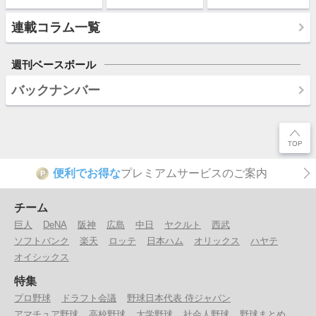
連載コラム一覧
週刊ベースボール
バックナンバー
便利でお得な
プレミアムサービスのご案内
P
チーム
巨人
DeNA
阪神
広島
中日
ヤクルト
西武
ソフトバンク
楽天
ロッテ
日本ハム
オリックス
ハヤテ
オイシックス
特集
プロ野球
ドラフト会議
野球日本代表 侍ジャパン
アマチュア野球
高校野球
大学野球
社会人野球
野球まとめ