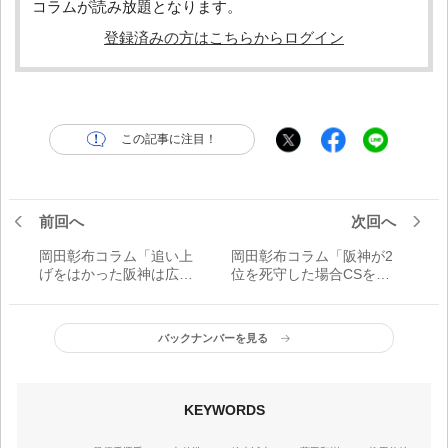
コラムが読み放題となります。
登録済みの方はこちらからログイン
この記事に注目！
前回へ
次回へ
岡田彰布コラム「追い上
岡田彰布コラム「阪神が2
げをはかった阪神は広島
位を死守した場合CSを戦
相手に劇的に散った。た
う上で先発の枚数が足り
だ、リベンジのチャンス
ないわな。ベンチの判断
はCSで残っているわ」
に注目や」
バックナンバーを見る
KEYWORDS