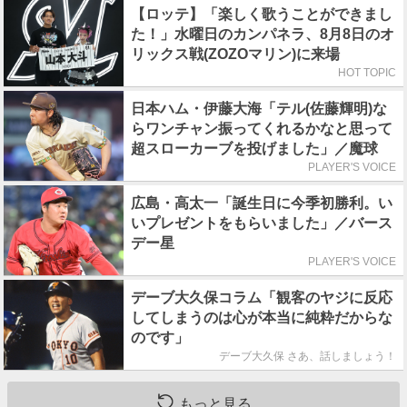
【ロッテ】「楽しく歌うことができまし
た！」水曜日のカンパネラ、8月8日のオ
リックス戦(ZOZOマリン)に来場
HOT TOPIC
日本ハム・伊藤大海「テル(佐藤輝明)な
らワンチャン振ってくれるかなと思って
超スローカーブを投げました」／魔球
PLAYER'S VOICE
広島・高太一「誕生日に今季初勝利。い
いプレゼントをもらいました」／バース
デー星
PLAYER'S VOICE
デーブ大久保コラム「観客のヤジに反応
してしまうのは心が本当に純粋だからな
のです」
デーブ大久保 さあ、話しましょう！
もっと見る