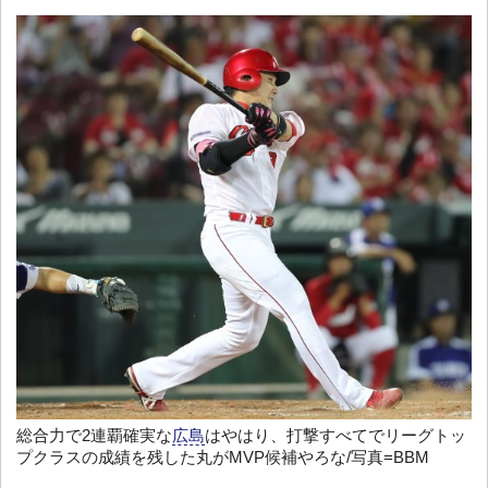
総合力で2連覇確実な
広島
はやはり、打撃すべてでリーグトッ
プクラスの成績を残した丸がMVP候補やろな/写真=BBM