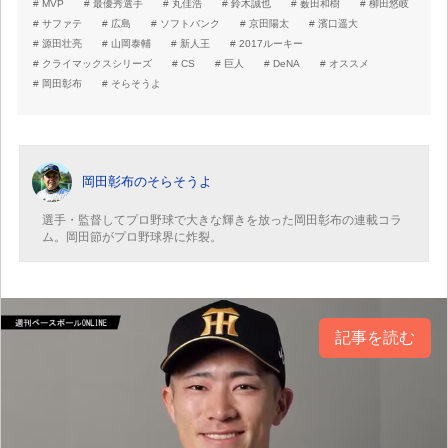
MVP
最優秀選手
丸佳浩
鈴木誠也
薮田和樹
柳田悠岐
サファテ
広島
ソフトバンク
京田陽太
濱口遥大
源田壮亮
山岡泰輔
新人王
2017ルーキー
クライマックスシリーズ
CS
巨人
DeNA
オススメ
岡田彰布
そらそうよ
岡田彰布のそらそうよ
選手・監督してプロ野球で大きな輝きを放った岡田彰布の連載コラ
ム。岡田節がプロ野球界に炸裂。
記事を読む