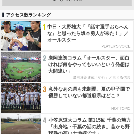
アクセス数ランキング
1
中日・大野雄大「『話す選手おらへん
な』と思ったら坂本勇人が来た！」／
オールスター
PLAYER'S VOICE
2
廣岡達朗コラム「オールスター、面白
ければ何をやってもいいという発想は
大間違い」
廣岡達朗連載「やれ」と言える信念
3
意外なあの県も未制覇。夏の甲子園で
優勝していない都道府県はどこ？
HOT TOPIC
4
小笠原道大コラム 第115回 千葉の魅力
「出身地・千葉の話の続き。昔から野
球熱の高い土地柄です」