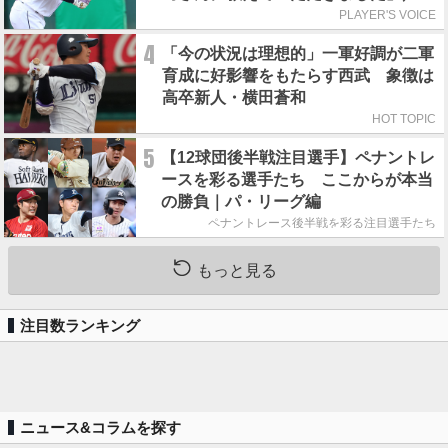
れの人からの金言
PLAYER'S VOICE
4
「今の状況は理想的」一軍好調が二軍
育成に好影響をもたらす西武 象徴は
高卒新人・横田蒼和
HOT TOPIC
5
【12球団後半戦注目選手】ペナントレ
ースを彩る選手たち ここからが本当
の勝負｜パ・リーグ編
ペナントレース後半戦を彩る注目選手たち
もっと見る
注目数ランキング
ニュース&コラムを探す