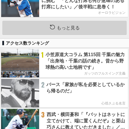
に挑む 「どんな打席も何か意味のある
打席にしたい」／後半戦に息巻く！
オーロラビジョン
もっと見る
アクセス数ランキング
1
小笠原道大コラム 第115回 千葉の魅力
「出身地・千葉の話の続き。昔から野
球熱の高い土地柄です」
ガッツのフルスイング主義
2
バース「家族が私を必要としているか
ら帰るのだ」
心揺さぶる名言
3
西武・横田蒼和「『バットはネットに
立てかけて、端に置くんだぞ』と栗山
巧さんに教えていただきました」／憧