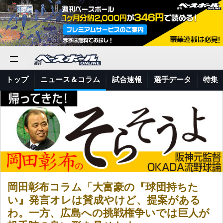
トップ
ニュース＆コラム
試合速報
選手データ
特集
岡田彰布コラム「大富豪の『球団持ちた
い』発言オレは賛成やけど、提案がある
わ。一方、広島への挑戦権争いでは巨人が