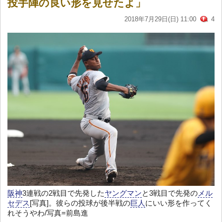
投手陣の良い形を見せたよ」
2018年7月29日(日) 11:00
4
阪神
3連戦の2戦目で先発した
ヤングマン
と3戦目で先発の
メル
セデス
[写真]。彼らの投球が後半戦の
巨人
にいい形を作ってく
れそうやわ/写真=前島進