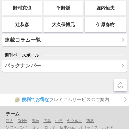
野村克也
平野謙
堀内恒夫
辻恭彦
大久保博元
伊原春樹
連載コラム一覧
週刊ベースボール
バックナンバー
便利でお得な
プレミアムサービスのご案内
P
チーム
巨人
DeNA
阪神
広島
中日
ヤクルト
西武
ソフトバンク
楽天
ロッテ
日本ハム
オリックス
ハヤテ