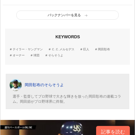
ロ野球はファンのために
つ。阪神は采配面で焦り
あり、夢や勇気を与えら
が見える。それと藤浪の
れるよう被災者に寄り添
投球……なぜこうなって
バックナンバーを見る
っていく」
しまったのか!?」
KEYWORDS
テイラー・ヤングマン
Ｃ.Ｃ.メルセデス
巨人
岡田彰布
オーナー
球団
そらそうよ
岡田彰布のそらそうよ
選手・監督してプロ野球で大きな輝きを放った岡田彰布の連載コラ
ム。岡田節がプロ野球界に炸裂。
記事を読む