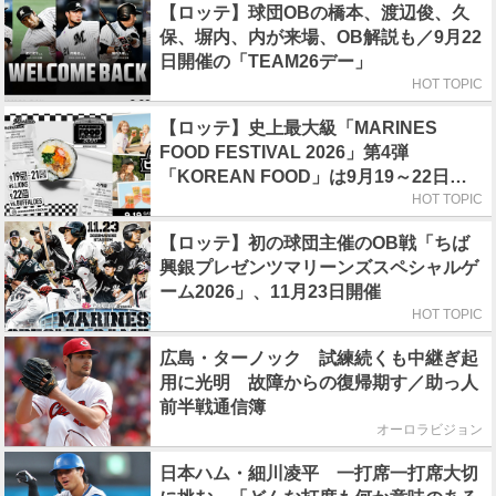
【ロッテ】球団OBの橋本、渡辺俊、久
保、塀内、内が来場、OB解説も／9月22
日開催の「TEAM26デー」
HOT TOPIC
【ロッテ】史上最大級「MARINES
FOOD FESTIVAL 2026」第4弾
「KOREAN FOOD」は9月19～22日／
初日はビール半額デー
HOT TOPIC
【ロッテ】初の球団主催のOB戦「ちば
興銀プレゼンツマリーンズスペシャルゲ
ーム2026」、11月23日開催
HOT TOPIC
広島・ターノック 試練続くも中継ぎ起
用に光明 故障からの復帰期す／助っ人
前半戦通信簿
オーロラビジョン
日本ハム・細川凌平 一打席一打席大切