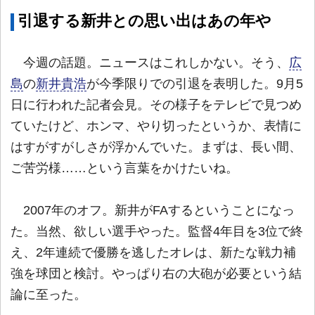
引退する新井との思い出はあの年や
今週の話題。ニュースはこれしかない。そう、
広
島
の
新井貴浩
が今季限りでの引退を表明した。9月5
日に行われた記者会見。その様子をテレビで見つめ
ていたけど、ホンマ、やり切ったというか、表情に
はすがすがしさが浮かんでいた。まずは、長い間、
ご苦労様……という言葉をかけたいね。
2007年のオフ。新井がFAするということになっ
た。当然、欲しい選手やった。監督4年目を3位で終
え、2年連続で優勝を逃したオレは、新たな戦力補
強を球団と検討。やっぱり右の大砲が必要という結
論に至った。