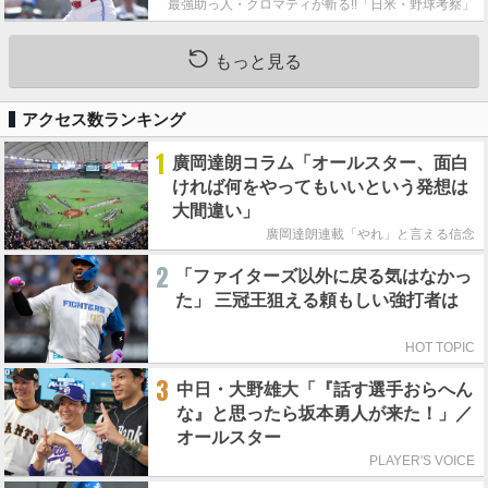
最強助っ人・クロマティが斬る!!「日米・野球考察」
もっと見る
アクセス数ランキング
1
廣岡達朗コラム「オールスター、面白
ければ何をやってもいいという発想は
大間違い」
廣岡達朗連載「やれ」と言える信念
2
「ファイターズ以外に戻る気はなかっ
た」 三冠王狙える頼もしい強打者は
HOT TOPIC
3
中日・大野雄大「『話す選手おらへん
な』と思ったら坂本勇人が来た！」／
オールスター
PLAYER'S VOICE