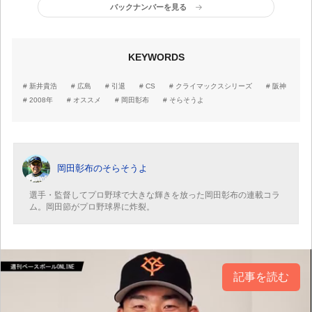
りの戦いを続けるなら、
疑問や。阪神はこれから
バックナンバーを見る
逃げ切ると思うわ」
連戦日程で……」
KEYWORDS
新井貴浩
広島
引退
CS
クライマックスシリーズ
阪神
2008年
オススメ
岡田彰布
そらそうよ
岡田彰布のそらそうよ
選手・監督してプロ野球で大きな輝きを放った岡田彰布の連載コラ
ム。岡田節がプロ野球界に炸裂。
記事を読む