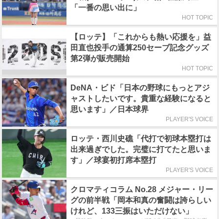
「一番の思い出に」
HOT TOPIC
【ロッテ】「これからも熱い応援を」益
田直也投手の通算250セーブ記念グッズ
第2弾が販売開始
HOT TOPIC
DeNA・ビド「日本の野球にもっとアジ
ャストしたいです。貴重な経験になると
思います」／日本球界
PLAYER'S VOICE
ロッテ・西川史礁「代打で初球本塁打は
出来過ぎでした。完璧に打てたと思いま
す」／球宴初打席本塁打
PLAYER'S VOICE
クロマティコラム No.28 メジャー・リー
グの前半戦「岡本和真の奮闘は誇らしい
けれど、133三振はいただけない」