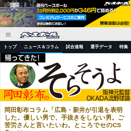
トップ
ニュース＆コラム
試合速報
選手データ
特集
岡田彰布コラム「広島・新井が引退を表明
した。優しい男で、手抜きをしない男。ご
苦労さんと言いたいわ。ところでセのCS