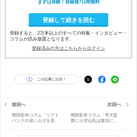
まずは体験！登録後7日間無料
登録して続きを読む
登録すると、2万本以上のすべての特集・インタビュー・
コラムが読み放題となります。
登録済みの方はこちらからログイン
この記事に注目！
前回へ
次回へ
岡田彰布コラム「ソフト
岡田彰布コラム「早大監
バンクの追い上げを見て
督に小宮山氏は復活に向
2008年のあの試合を思い
け大いに期待するよ。ラ
出す。西武がいつもどお
ッキーゾーン復活構想は