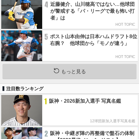
4
近藤健介、山川穂高ではない…他球団
が警戒する「パ・リーグで最も怖い打
者」は
HOT TOPIC
5
ポスト山本由伸は日本ハムドラフト8位
右腕？ 他球団から「モノが違う」
HOT TOPIC
もっと見る
注目数ランキング
1
阪神・2026新加入選手 写真名鑑
12球団新加入選手写真名鑑
2
阪神・中継ぎ陣の再整備で盤石の体制