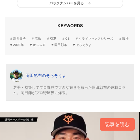
りの戦いを続けるなら、
疑問や。阪神はこれから
バックナンバーを見る
逃げ切ると思うわ」
連戦日程で……」
KEYWORDS
新井貴浩
広島
引退
CS
クライマックスシリーズ
阪神
2008年
オススメ
岡田彰布
そらそうよ
岡田彰布のそらそうよ
選手・監督してプロ野球で大きな輝きを放った岡田彰布の連載コラ
ム。岡田節がプロ野球界に炸裂。
記事を読む