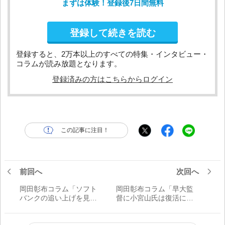
まずは体験！登録後7日間無料
登録して続きを読む
登録すると、2万本以上のすべての特集・インタビュー・
コラムが読み放題となります。
登録済みの方はこちらからログイン
この記事に注目！
前回へ
次回へ
岡田彰布コラム「ソフト
岡田彰布コラム「早大監
バンクの追い上げを見て
督に小宮山氏は復活に向
2008年のあの試合を思い
け大いに期待するよ。ラ
出す。西武がいつもどお
ッキーゾーン復活構想は