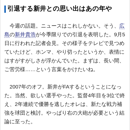
引退する新井との思い出はあの年や
今週の話題。ニュースはこれしかない。そう、
広
島
の
新井貴浩
が今季限りでの引退を表明した。9月5
日に行われた記者会見。その様子をテレビで見つめ
ていたけど、ホンマ、やり切ったというか、表情に
はすがすがしさが浮かんでいた。まずは、長い間、
ご苦労様……という言葉をかけたいね。
2007年のオフ。新井がFAするということになっ
た。当然、欲しい選手やった。監督4年目を3位で終
え、2年連続で優勝を逃したオレは、新たな戦力補
強を球団と検討。やっぱり右の大砲が必要という結
論に至った。