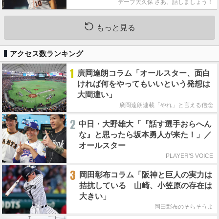
デーブ大久保 さあ、話しましょう！
もっと見る
アクセス数ランキング
1
廣岡達朗コラム「オールスター、面白
ければ何をやってもいいという発想は
大間違い」
廣岡達朗連載「やれ」と言える信念
2
中日・大野雄大「『話す選手おらへん
な』と思ったら坂本勇人が来た！」／
オールスター
PLAYER'S VOICE
3
岡田彰布コラム「阪神と巨人の実力は
拮抗している 山崎、小笠原の存在は
大きい」
岡田彰布のそらそうよ