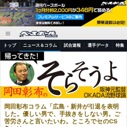
トップ
ニュース＆コラム
試合速報
選手データ
特集
岡田彰布コラム「広島・新井が引退を表明
した。優しい男で、手抜きをしない男。ご
苦労さんと言いたいわ。ところでセのCS