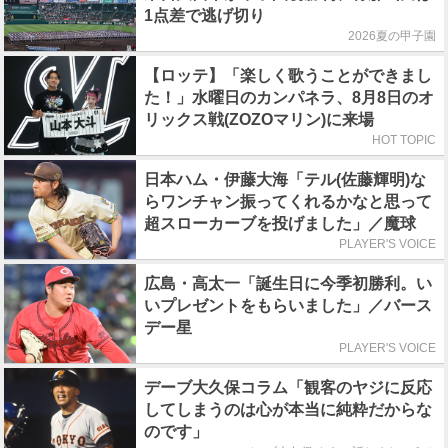
1点差で逃げ切り
2026夏の甲子園
【ロッテ】「楽しく歌うことができまし
た！」水曜日のカンパネラ、8月8日のオ
リックス戦(ZOZOマリン)に来場
HOT TOPIC
日本ハム・伊藤大海「テル(佐藤輝明)な
らワンチャン振ってくれるかなと思って
超スローカーブを投げました」／魔球
PLAYER'S VOICE
広島・高太一「誕生日に今季初勝利。い
いプレゼントをもらいました」／バース
デー星
PLAYER'S VOICE
デーブ大久保コラム「観客のヤジに反応
してしまうのは心が本当に純粋だからな
のです」