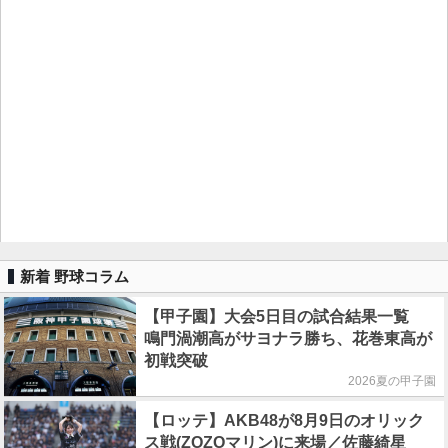
新着 野球コラム
【甲子園】大会5日目の試合結果一覧
鳴門渦潮高がサヨナラ勝ち、花巻東高が
初戦突破
2026夏の甲子園
【ロッテ】AKB48が8月9日のオリック
ス戦(ZOZOマリン)に来場／佐藤綺星