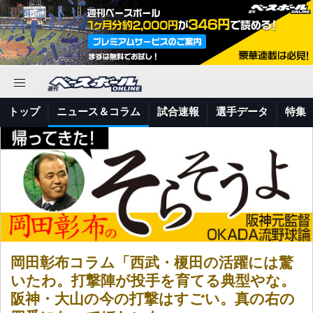
トップ
ニュース＆コラム
試合速報
選手データ
特集
岡田彰布コラム「西武・榎田の活躍には驚
いたわ。打撃陣が投手を育てる典型やな。
阪神・大山の今の打撃はすごい。真の右の