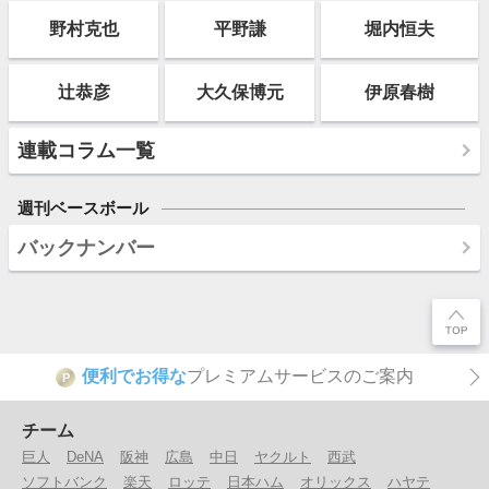
野村克也
平野謙
堀内恒夫
辻恭彦
大久保博元
伊原春樹
連載コラム一覧
週刊ベースボール
バックナンバー
便利でお得な
プレミアムサービスのご案内
P
チーム
巨人
DeNA
阪神
広島
中日
ヤクルト
西武
ソフトバンク
楽天
ロッテ
日本ハム
オリックス
ハヤテ