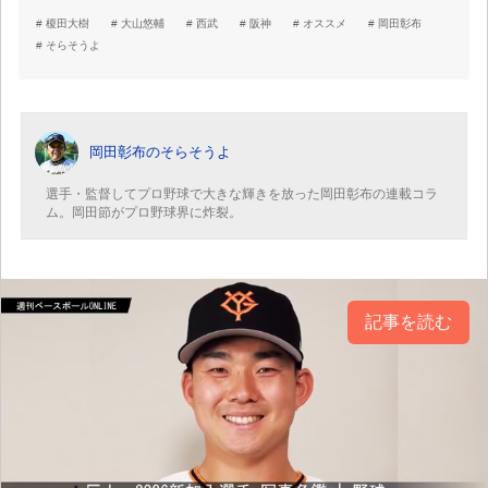
榎田大樹
大山悠輔
西武
阪神
オススメ
岡田彰布
そらそうよ
岡田彰布のそらそうよ
選手・監督してプロ野球で大きな輝きを放った岡田彰布の連載コラ
ム。岡田節がプロ野球界に炸裂。
記事を読む