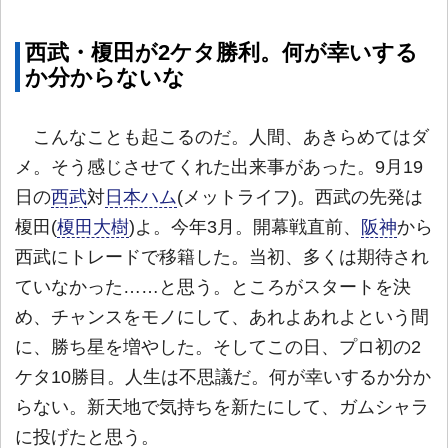
西武・榎田が2ケタ勝利。何が幸いする
か分からないな
こんなことも起こるのだ。人間、あきらめてはダ
メ。そう感じさせてくれた出来事があった。9月19
日の
西武
対
日本ハム
(メットライフ)。西武の先発は
榎田(
榎田大樹
)よ。今年3月。開幕戦直前、
阪神
から
西武にトレードで移籍した。当初、多くは期待され
ていなかった……と思う。ところがスタートを決
め、チャンスをモノにして、あれよあれよという間
に、勝ち星を増やした。そしてこの日、プロ初の2
ケタ10勝目。人生は不思議だ。何が幸いするか分か
らない。新天地で気持ちを新たにして、ガムシャラ
に投げたと思う。