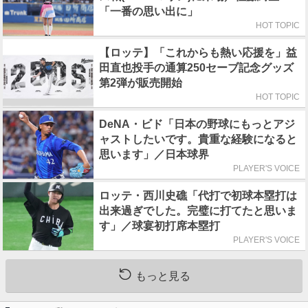
「一番の思い出に」
HOT TOPIC
【ロッテ】「これからも熱い応援を」益
田直也投手の通算250セーブ記念グッズ
第2弾が販売開始
HOT TOPIC
DeNA・ビド「日本の野球にもっとアジ
ャストしたいです。貴重な経験になると
思います」／日本球界
PLAYER'S VOICE
ロッテ・西川史礁「代打で初球本塁打は
出来過ぎでした。完璧に打てたと思いま
す」／球宴初打席本塁打
PLAYER'S VOICE
もっと見る