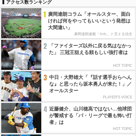
アクセス数ランキング
1
廣岡達朗コラム「オールスター、面白
ければ何をやってもいいという発想は
大間違い」
廣岡達朗連載「やれ」と言える信念
2
「ファイターズ以外に戻る気はなかっ
た」 三冠王狙える頼もしい強打者は
HOT TOPIC
3
中日・大野雄大「『話す選手おらへん
な』と思ったら坂本勇人が来た！」／
オールスター
PLAYER'S VOICE
4
近藤健介、山川穂高ではない…他球団
が警戒する「パ・リーグで最も怖い打
者」は
HOT TOPIC