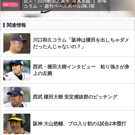
関連情報
川口和久コラム「阪神は榎田を出しちゃダメ
だったんじゃないの？」
西武・榎田大樹インタビュー 粘り強さが身
上の左腕
西武 榎田大樹 安定感抜群のピッチング
阪神 大山悠輔、プロ入り初の1試合2本塁打