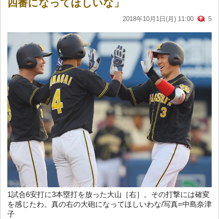
四番になってほしいな」
2018年10月1日(月) 11:00
5
1試合6安打に3本塁打を放った大山［右］。その打撃には確変
を感じたわ。真の右の大砲になってほしいわな/写真=中島奈津
子