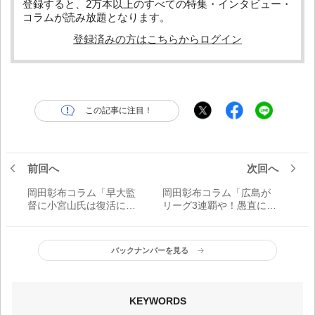
登録すると、2万本以上のすべての特集・インタビュー・
コラムが読み放題となります。
登録済みの方はこちらからログイン
この記事に注目！
前回へ
次回へ
岡田彰布コラム「早大監
岡田彰布コラム「広島が
督に小宮山氏は復活に向
リーグ3連覇や！愚直に積
け大いに期待するよ。ラ
み重ねてきた土台の強さ
ッキーゾーン復活構想は
が根を張り底力になり
疑問や。阪神はこれから
『広島王国』になったよ
バックナンバーを見る
連戦日程で……」
ね」
KEYWORDS