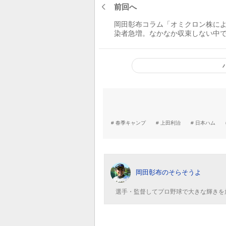
前回へ
岡田彰布コラム「オミクロン株に
染者急増。なかなか収束しない中
は12回まで試合ができる。阪神に
になるかもな」
春季キャンプ
上田利治
日本ハム
岡田彰布のそらそうよ
選手・監督してプロ野球で大きな輝きを