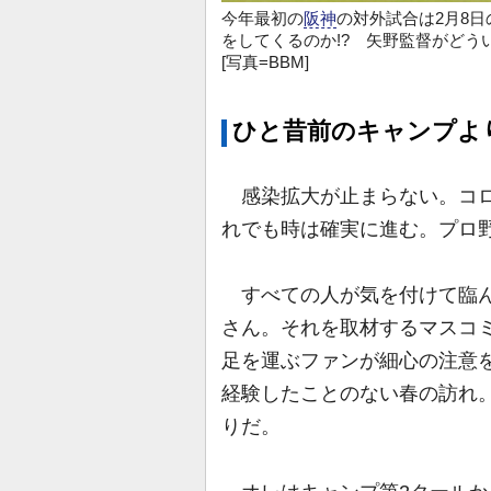
今年最初の
阪神
の対外試合は2月8日
をしてくるのか!? 矢野監督がど
[写真=BBM]
ひと昔前のキャンプよ
感染拡大が止まらない。コロ
れでも時は確実に進む。プロ
すべての人が気を付けて臨ん
さん。それを取材するマスコ
足を運ぶファンが細心の注意
経験したことのない春の訪れ
りだ。