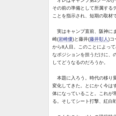
オレはキャンプ第2クールか
その前の準備として所属する
ことを指示され、短期の取材
実はキャンプ直前、阪神にま
崎(
岩崎優
)と藤井(
藤井彰人
)
から8人目。このことによっ
なポジションを担うだけに、
してどうなるのだろうか。
本題に入ろう。時代の移り変
変化してきた。とにかく今はす
体になっていること。これが
る。そしてシート打撃、紅白