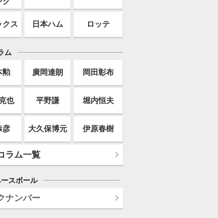
ンク
ックス
日本ハム
ロッテ
ラム
本勲
廣岡達朗
岡田彰布
克也
平野謙
堀内恒夫
恭彦
大久保博元
伊原春樹
コラム一覧
ベースボール
クナンバー