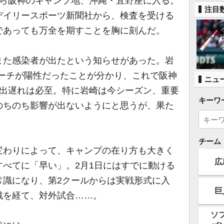
ら阪神のキャンプ地、沖縄・宜野座に入る。
注目
デイリースポーツ新聞社から、検査を受ける
であっても万全を期すことを胸に刻んだ。
た感染者が出たという知らせがあった。岩
コーチが陽性だったことが分かり、これで阪神
ニュ
て出遅れは必至。特に岩崎は今シーズン、重要
キーワ
のちのち影響が出ないようにと思うが、果た
チーム
わりによって、キャンプの在り方も大きく
広
べてに「早い」。2月1日にはすでに動ける
常識になり、第2クールからは実戦形式に入
巨
戦を経て、対外試合……。
ソ