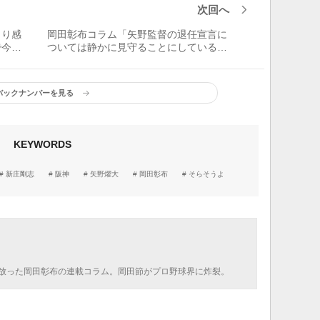
次回へ
より感
岡田彰布コラム「矢野監督の退任宣言に
で今季
ついては静かに見守ることにしている。
は有利
阪神は四番の争いに注目もレギュラーと
若手に差を感じるわ」
バックナンバーを見る
KEYWORDS
新庄剛志
阪神
矢野燿大
岡田彰布
そらそうよ
放った岡田彰布の連載コラム。岡田節がプロ野球界に炸裂。