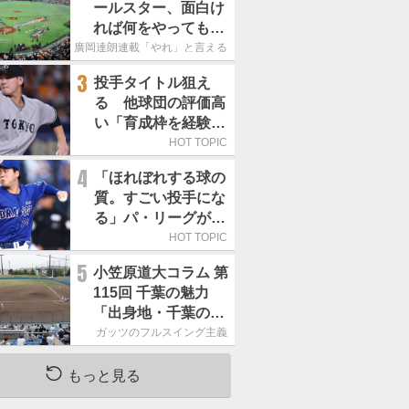
ールスター、面白け
れば何をやってもい
いという発想は大間
廣岡達朗連載「やれ」と言える信念
違い」
3
投手タイトル狙え
る 他球団の評価高
い「育成枠を経験し
た巨人の左腕」は
HOT TOPIC
4
「ほれぼれする球の
質。すごい投手にな
る」パ・リーグが驚
いた「中日の左腕」
HOT TOPIC
は
5
小笠原道大コラム 第
115回 千葉の魅力
「出身地・千葉の話
の続き。昔から野球
ガッツのフルスイング主義
熱の高い土地柄で
す」
もっと見る