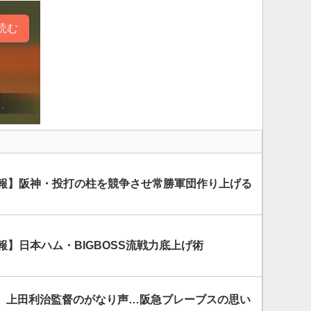
読む
情報】阪神・投打の柱を競争させ常勝軍団作り上げる
報】日本ハム・BIGBOSS流戦力底上げ術
、上田利治監督のがなり声…阪急ブレーブスの思い