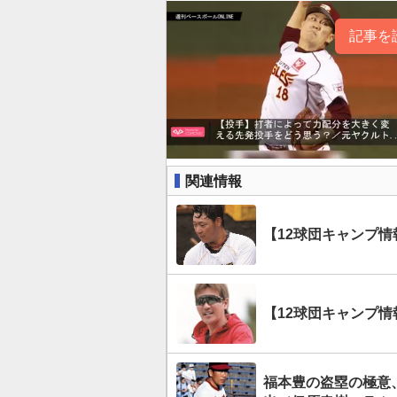
記事を
関連情報
【12球団キャンプ
【12球団キャンプ情
福本豊の盗塁の極意