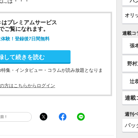
代には・・・
バ
オリ
きはプレミアムサービス
でご覧になれます。
連載コ
は体験！登録後7日間無料
張
録して続きを読む
野村
の特集・インタビュー・コラムが読み放題となりま
辻
の方はこちらからログイン
連載
週刊
注目！
バッ