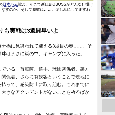
の
日本ハム
戦よ。そこで新庄BIGBOSSがどんな仕掛け
ういなすのか。そして勝敗は……。楽しみにしてますわ
りも実戦は3週間早いよ
ナ禍に見舞われて迎える3度目の春……。そ
野球はまさに嵐の中、キャンプに入った。
でいる。首脳陣、選手、球団関係者、裏方
ミ関係者、さらに有観客ということで現地に
を払って、感染防止に取り組む。これまでに
。大きなアクシデントがないことを祈るばか