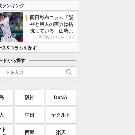
数ランキング
1
岡田彰布コラム「阪
神と巨人の実力は拮
抗している 山崎、
小笠原の存在は大き
岡田彰布のそらそうよ
い」
ース&コラムを探す
ードから探す
島
阪神
DeNA
人
中日
ヤクルト
フト
西武
楽天