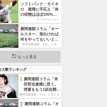
ームの力になれるよう
ソフトバンク・モイネ
に」／後半戦に息巻
ロ 復帰に手応え「体
く！
の状態はほぼ100%」
／後半戦に息巻く！
オーロラビジョン
廣岡達朗コラム「オー
ルスター、面白ければ
何をやってもいいとい
う発想は大間違い」
廣岡達朗連載「やれ」と言え
る信念
もっと見る
セス数ランキング
1
廣岡達朗コラム「米
田哲也逮捕に思う。
球宴をもう1試合開催
でOB救済を」
廣岡達朗連載「やれ」と言える信念
2
廣岡達朗コラム「オ