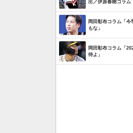
出／伊原春樹コラム
岡田彰布コラム「今
もな」
岡田彰布コラム「2
待よ」