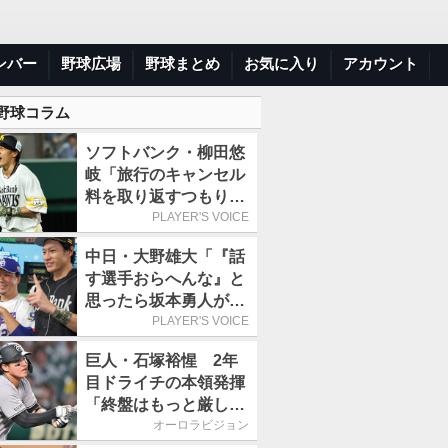
ンバー
野球広場
野球まとめ
お気に入り
アカウント
 野球コラム
ソフトバンク・柳田悠
岐「旅行のキャンセル
料を取り返すつもりで
出場しました(笑)」／
PLAYER'S VOICE
オールスター
中日・大野雄大「『話
す選手おらへんな』と
思ったら坂本勇人が来
た！」／オールスター
PLAYER'S VOICE
巨人・石塚裕惺 2年
目ドライチの本領発揮
「終盤はもっと厳しい
戦いが続いていく。チ
オーロラビジョン