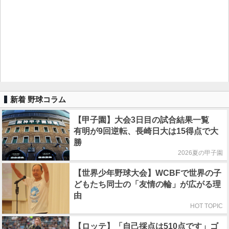
新着 野球コラム
【甲子園】大会3日目の試合結果一覧
有明が9回逆転、長崎日大は15得点で大
勝
2026夏の甲子園
【世界少年野球大会】WCBFで世界の子
どもたち同士の「友情の輪」が広がる理
由
HOT TOPIC
【ロッテ】「自己採点は510点です」ゴ