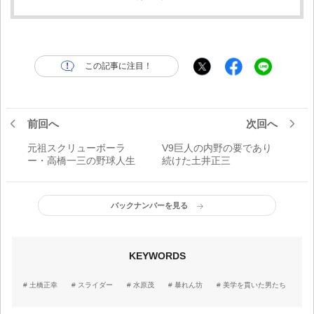
この記事に注目！
前回へ
次回へ
元祖スクリューボーラ
V9巨人の内野の要であり
ー・高橋一三の野球人生
続けた土井正三
バックナンバーを見る
KEYWORDS
土橋正幸
スライダー
水原茂
暴れん坊
美学を貫いた男たち