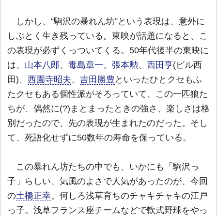
しかし、“駒沢の暴れん坊”という表現は、意外に
しぶとく生き残っている。東映が話題になると、こ
の表現が必ずくっついてくる。50年代後半の東映に
は、
山本八郎
、
毒島章一
、
張本勲
、
西田亨
(ビル西
田)、
西園寺昭夫
、
吉田勝豊
といったひとクセもふ
たクセもある個性派がそろっていて、この一匹狼た
ちが、偶然に(?)まとまったときの強さ、楽しさは格
別だったので、先の表現が生まれたのだった。そし
て、死語化せずに50数年の寿命を保っている。
この暴れん坊たちの中でも、いかにも「駒沢っ
子」らしい、気風のよさで人気があったのが、今回
の
土橋正幸
。何しろ浅草育ちのチャキチャキの江戸
っ子。浅草フランス座チームなどで軟式野球をやっ