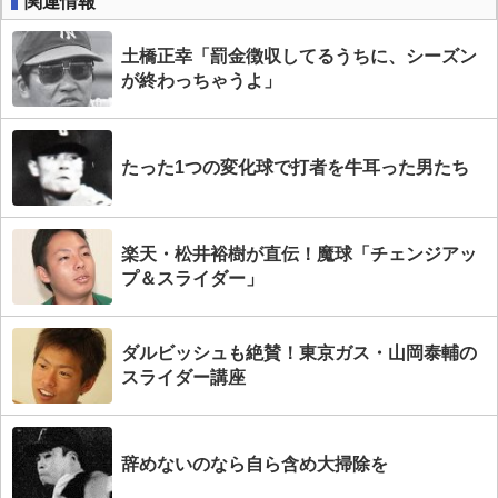
関連情報
土橋正幸「罰金徴収してるうちに、シーズン
が終わっちゃうよ」
たった1つの変化球で打者を牛耳った男たち
楽天・松井裕樹が直伝！魔球「チェンジアッ
プ＆スライダー」
ダルビッシュも絶賛！東京ガス・山岡泰輔の
スライダー講座
辞めないのなら自ら含め大掃除を