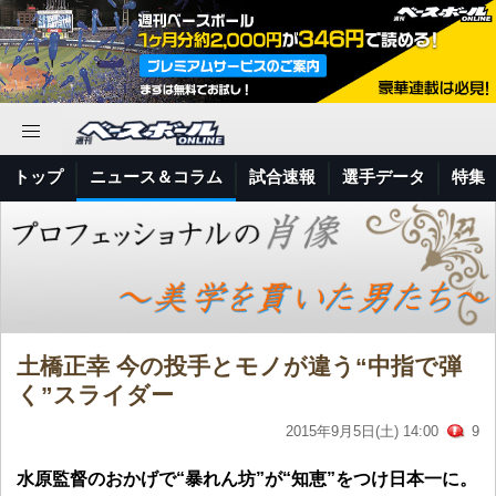
トップ
ニュース＆コラム
試合速報
選手データ
特集
土橋正幸 今の投手とモノが違う“中指で弾
く”スライダー
2015年9月5日(土) 14:00
9
水原監督のおかげで“暴れん坊”が“知恵”をつけ日本一に。