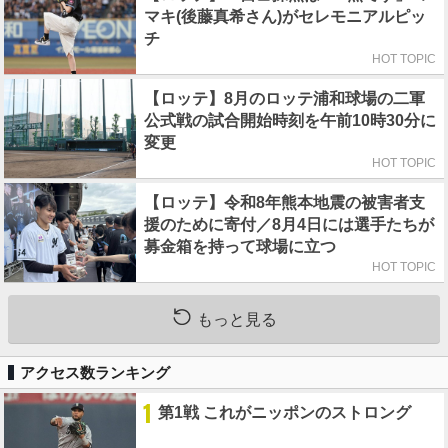
マキ(後藤真希さん)がセレモニアルピッ
チ
HOT TOPIC
【ロッテ】8月のロッテ浦和球場の二軍
公式戦の試合開始時刻を午前10時30分に
変更
HOT TOPIC
【ロッテ】令和8年熊本地震の被害者支
援のために寄付／8月4日には選手たちが
募金箱を持って球場に立つ
HOT TOPIC
もっと見る
アクセス数ランキング
1
第1戦 これがニッポンのストロング