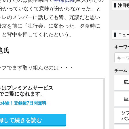
を受けたのは熊本県内で
井端弘和
(巨人)らとの
注目
も分かっていなくて意味が分からなかった」と
トレのメンバーに話しても皆、冗談だと思い
帰京を前に『壮行会』に変わった。夕食時に
」と背中を押してくれたという。
ニュ
キーワ
也氏
プでまず取り組んだのは・・・
チーム
広
きはプレミアムサービス
でご覧になれます。
巨
は体験！登録後7日間無料
ソ
バ
録して続きを読む