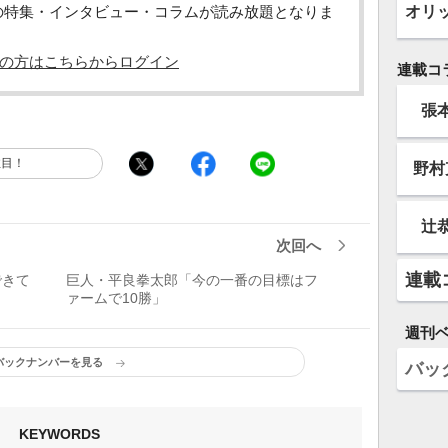
オリ
の特集・インタビュー・コラムが読み放題となりま
の方はこちらからログイン
連載コ
張
注目！
野村
辻
次回へ
連載
できて
巨人・平良拳太郎「今の一番の目標はフ
ァームで10勝」
週刊
バックナンバーを見る
バッ
KEYWORDS