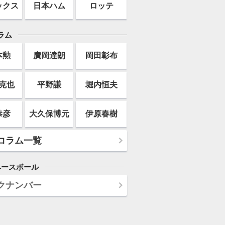
ックス
日本ハム
ロッテ
ラム
本勲
廣岡達朗
岡田彰布
克也
平野謙
堀内恒夫
恭彦
大久保博元
伊原春樹
コラム一覧
ベースボール
クナンバー