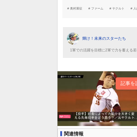
奥村展征
ファーム
ヤクルト
人
輝け！未来のスターたち
1軍での活躍を目標に2軍で力を蓄える
記事を
関連情報