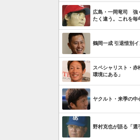
広島・一岡竜司 強
たく違う。これを毎
鶴岡一成 引退惜別イ
スペシャリスト・赤
環境にある」
ヤクルト・来季の中
野村克也が語る「選