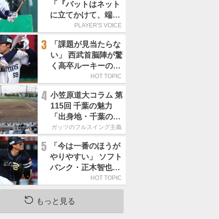
「『バットはネット
に立てかけて、端に
置くんだぞ』と栗山
PLAYER'S VOICE
巧さんに教えていた
3
「課題が見当たらな
だきました」／憧れ
い」 西武首脳陣が驚
の人からの金言
く高卒ルーキーの高
い“完成度”
HOT TOPIC
4
小笠原道大コラム 第
115回 千葉の魅力
「出身地・千葉の話
の続き。昔から野球
ガッツのフルスイング主義
熱の高い土地柄で
5
「今は一番のほうが
す」
やりやすい」 ソフト
バンク・正木智也が
覚醒した理由
HOT TOPIC
もっと見る