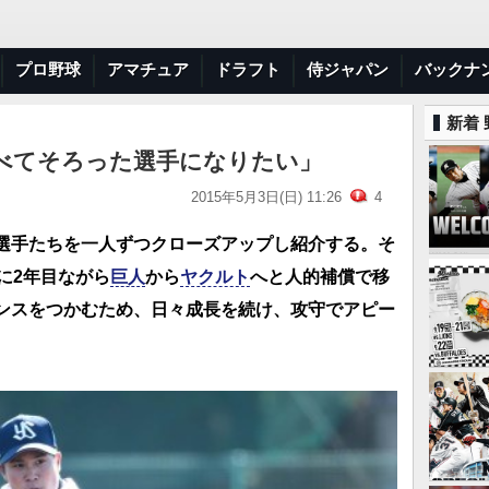
プロ野球
アマチュア
ドラフト
侍ジャパン
バックナ
新着
べてそろった選手になりたい」
2015年5月3日(日) 11:26
4
選手たちを一人ずつクローズアップし紹介する。そ
に2年目ながら
巨人
から
ヤクルト
へと人的補償で移
ンスをつかむため、日々成長を続け、攻守でアピー