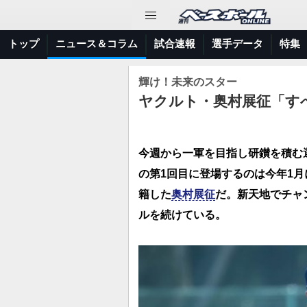
トップ
ニュース＆コラム
試合速報
選手データ
特集
輝け！未来のスター
ヤクルト・奥村展征「す
今週から一軍を目指し研鑚を積む
の第1回目に登場するのは今年1月
籍した
奥村展征
だ。新天地でチャ
ルを続けている。