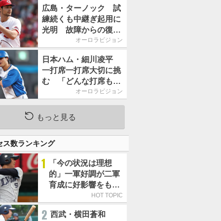
2026」、11月23日開
広島・ターノック 試
催
練続くも中継ぎ起用に
光明 故障からの復帰
期す／助っ人前半戦通
オーロラビジョン
信簿
日本ハム・細川凌平
一打席一打席大切に挑
む 「どんな打席も何
か意味のある打席にし
オーロラビジョン
たい」／後半戦に息巻
く！
もっと見る
セス数ランキング
1
「今の状況は理想
的」一軍好調が二軍
育成に好影響をもた
らす西武 象徴は高
HOT TOPIC
卒新人・横田蒼和
2
西武・横田蒼和