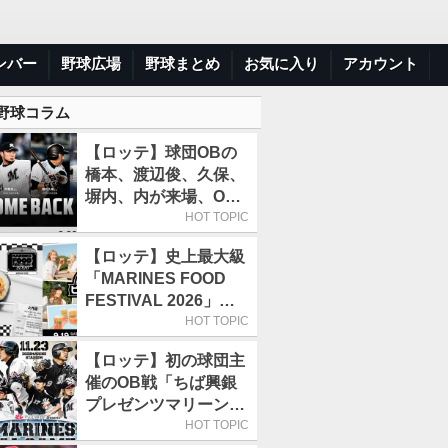
ンバー
野球広場
野球まとめ
お気に入り
アカウント
 野球コラム
【ロッテ】球団OBの
橋本、渡辺俊、久保、
塀内、内が来場、OB
解説も／9月22日開催
HOT TOPIC
の「TEAM26デー」
【ロッテ】史上最大級
「MARINES FOOD
FESTIVAL 2026」第4
弾「KOREAN
HOT TOPIC
FOOD」は9月19～22
【ロッテ】初の球団主
日／初日はビール半額
催のOB戦「ちば興銀
デー
プレゼンツマリーンズ
スペシャルゲーム
HOT TOPIC