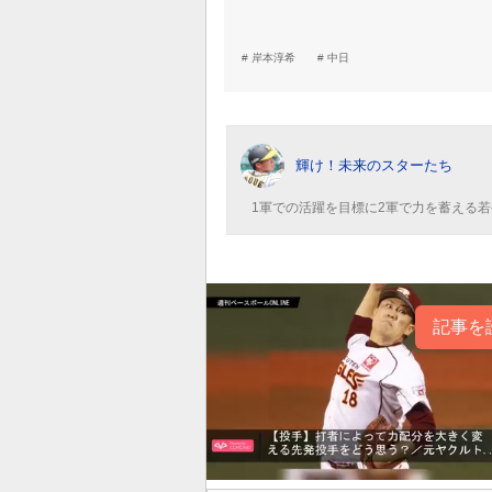
岸本淳希
中日
輝け！未来のスターたち
1軍での活躍を目標に2軍で力を蓄える
記事を