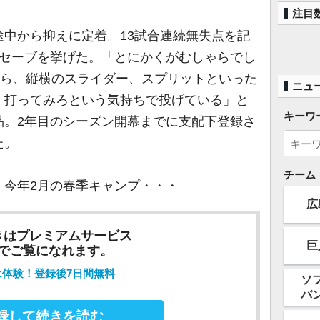
注目
中から抑えに定着。13試合連続無失点を記
6セーブを挙げた。「とにかくがむしゃらでし
がら、縦横のスライダー、スプリットといった
ニュ
「打ってみろという気持ちで投げている」と
キーワ
品。2年目のシーズン開幕までに支配下登録さ
た。
チーム
今年2月の春季キャンプ・・・
広
きはプレミアムサービス
巨
でご覧になれます。
は体験！登録後7日間無料
ソ
バ
録して続きを読む