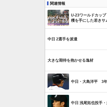
関連情報
U-23ワールドカッ
穫を手にした若きサ
中日 2選手を派遣
大きな期待を抱かせる逸材
中日・大島洋平 3年
中日 浅尾拓也投手・