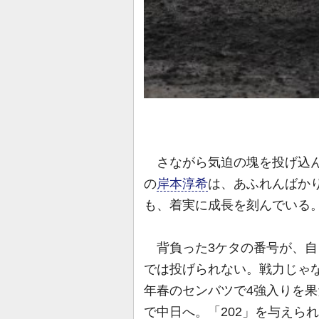
さながら気迫の塊を投げ込ん
の
岸本淳希
は、あふれんばか
も、着実に成長を刻んでいる
背負った3ケタの番号が、自
では投げられない。戦力じゃ
年春のセンバツで4強入りを果
で中日へ。「202」を与えら