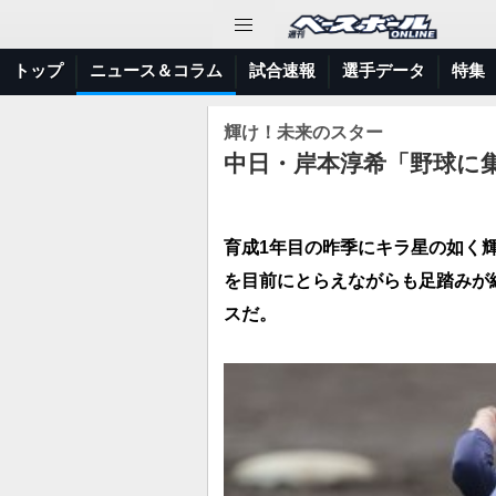
トップ
ニュース＆コラム
試合速報
選手データ
特集
輝け！未来のスター
中日・岸本淳希「野球に
育成1年目の昨季にキラ星の如く
を目前にとらえながらも足踏みが
スだ。