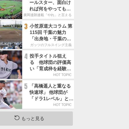
ールスター、面白け
れば何をやってもい
いという発想は大間
廣岡達朗連載「やれ」と言える信念
違い」
3
小笠原道大コラム 第
115回 千葉の魅力
「出身地・千葉の話
の続き。昔から野球
ガッツのフルスイング主義
熱の高い土地柄で
4
投手タイトル狙え
す」
る 他球団の評価高
い「育成枠を経験し
た巨人の左腕」は
HOT TOPIC
5
「高橋遥人と重なる
快速球」 他球団が
「ドラ1レベル」と評
する巨人の左腕は
HOT TOPIC
もっと見る