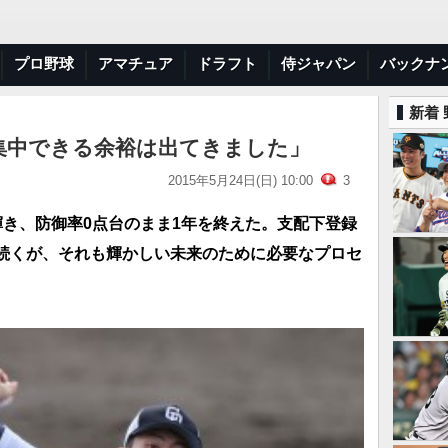
プロ野球
アマチュア
ドラフト
侍ジャパン
バックナ
新着
集中できる余裕は出てきました」
2015年5月24日(日) 10:00
3
輝き、防御率0点台のまま1年を終えた。支配下登録
続くが、それも輝かしい未来のために必要なプロセ