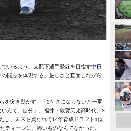
でいるよう。支配下選手登録を目指す
中日
りの闘志を体現する。厳しさと直面しながら
。
らを突き動かす。「2ケタにならないと一軍
ないんで、自分」。福井・敦賀気比高時代、3
たし、未来を買われて14年育成ドラフト1位
れたティーンに、怖いものなんてなかった。