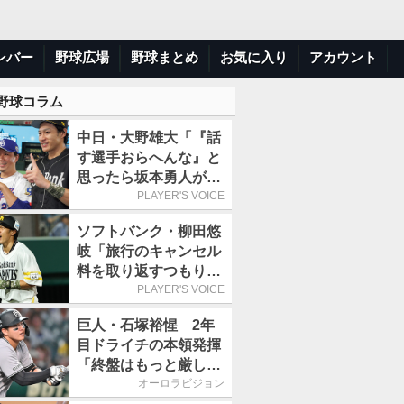
ンバー
野球広場
野球まとめ
お気に入り
アカウント
 野球コラム
中日・大野雄大「『話
す選手おらへんな』と
思ったら坂本勇人が来
た！」／オールスター
PLAYER'S VOICE
ソフトバンク・柳田悠
岐「旅行のキャンセル
料を取り返すつもりで
出場しました(笑)」／
PLAYER'S VOICE
オールスター
巨人・石塚裕惺 2年
目ドライチの本領発揮
「終盤はもっと厳しい
戦いが続いていく。チ
オーロラビジョン