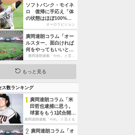
ームの力になれるよう
ソフトバンク・モイネ
に」／後半戦に息巻
ロ 復帰に手応え「体
く！
の状態はほぼ100%」
／後半戦に息巻く！
オーロラビジョン
廣岡達朗コラム「オー
ルスター、面白ければ
何をやってもいいとい
う発想は大間違い」
廣岡達朗連載「やれ」と言え
る信念
もっと見る
セス数ランキング
1
廣岡達朗コラム「米
田哲也逮捕に思う。
球宴をもう1試合開催
でOB救済を」
廣岡達朗連載「やれ」と言える信念
2
廣岡達朗コラム「オ