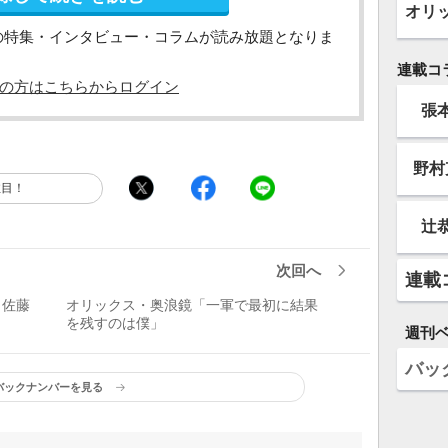
オリ
の特集・インタビュー・コラムが読み放題となりま
連載コ
の方はこちらからログイン
張
野村
注目！
辻
次回へ
連載
・佐藤
オリックス・奥浪鏡「一軍で最初に結果
を残すのは僕」
週刊
バッ
バックナンバーを見る