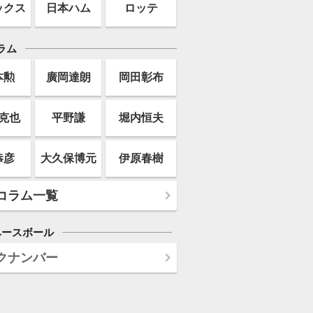
ックス
日本ハム
ロッテ
ラム
本勲
廣岡達朗
岡田彰布
克也
平野謙
堀内恒夫
恭彦
大久保博元
伊原春樹
コラム一覧
ベースボール
クナンバー