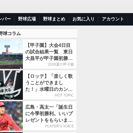
ンバー
野球広場
野球まとめ
お気に入り
アカウント
 野球コラム
【甲子園】大会4日目
の試合結果一覧 東日
大昌平が甲子園初勝
利、青森山田は1点差
2026夏の甲子園
で逃げ切り
【ロッテ】「楽しく歌
うことができまし
た！」水曜日のカンパ
ネラ、8月8日のオリッ
HOT TOPIC
クス戦(ZOZOマリン)
広島・高太一「誕生日
に来場
に今季初勝利。いいプ
レゼントをもらいまし
た」／バースデー星
PLAYER'S VOICE