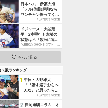
日本ハム・伊藤大海
「テル(佐藤輝明)なら
ワンチャン振ってくれ
るかなと思って超スロ
PLAYER'S VOICE
ーカーブを投げまし
ドジャース・大谷翔
た」／魔球
平 2本塁打も左膝の
状態は△「数%に違和
感があるなら、まだ休
WEEKLY SHOHEI OTANI 二
刀流で呼び込む3連覇
もうという全体的な方
針」
もっと見る
セス数ランキング
1
中日・大野雄大
「『話す選手おらへ
んな』と思ったら坂
本勇人が来た！」／
PLAYER'S VOICE
オールスター
2
廣岡達朗コラム「オ