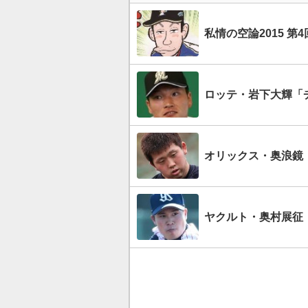
私情の空論2015 第
ロッテ・岩下大輝「
オリックス・奥浪鏡
ヤクルト・奥村展征