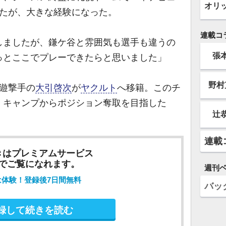
オリ
ったが、大きな経験になった。
連載コ
しましたが、鎌ケ谷と雰囲気も選手も違うの
張
っとここでプレーできたらと思いました」
野村
遊撃手の
大引啓次
が
ヤクルト
へ移籍。このチ
。キャンプからポジション奪取を目指した
辻
連載
きはプレミアムサービス
でご覧になれます。
週刊
は体験！登録後7日間無料
バッ
録して続きを読む