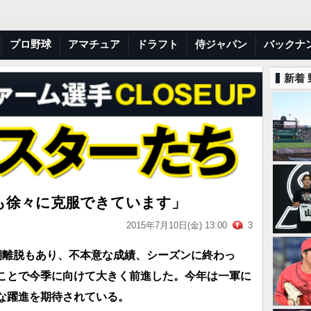
プロ野球
アマチュア
ドラフト
侍ジャパン
バックナ
新着
も徐々に克服できています」
2015年7月10日(金) 13:00
3
期離脱もあり、不本意な成績、シーズンに終わっ
ことで今季に向けて大きく前進した。今年は一軍に
な躍進を期待されている。