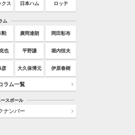
ックス
日本ハム
ロッテ
ラム
本勲
廣岡達朗
岡田彰布
克也
平野謙
堀内恒夫
恭彦
大久保博元
伊原春樹
コラム一覧
ベースボール
クナンバー