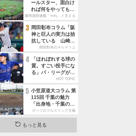
ールスター、面白け
れば何をやってもい
いという発想は大間
廣岡達朗連載「やれ」と言える信念
違い」
3
岡田彰布コラム「阪
神と巨人の実力は拮
抗している 山崎、
小笠原の存在は大き
岡田彰布のそらそうよ
い」
4
「ほれぼれする球の
質。すごい投手にな
る」パ・リーグが驚
いた「中日の左腕」
HOT TOPIC
は
5
小笠原道大コラム 第
115回 千葉の魅力
「出身地・千葉の話
の続き。昔から野球
ガッツのフルスイング主義
熱の高い土地柄で
す」
もっと見る