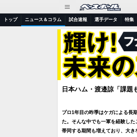
トップ
ニュース＆コラム
試合速報
選手データ
特集
日本ハム・渡邉諒「課題
プロ1年目の昨季はケガによる長
た。そんな中でも一軍を経験した
帯同する期間も増えており、大き