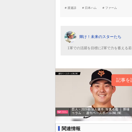
渡邉諒
日本ハム
ファーム
輝け！未来のスターたち
1軍での活躍を目標に2軍で力を蓄える
記事を
関連情報