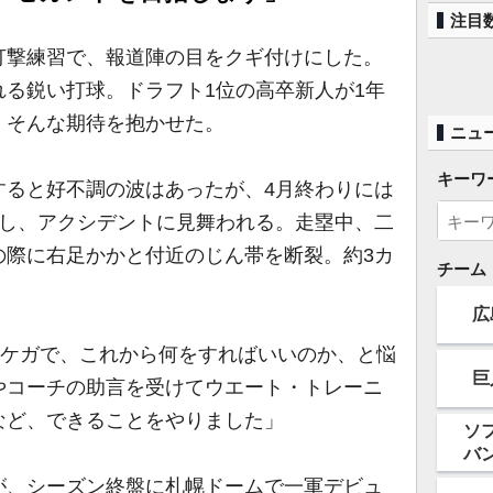
注目
撃練習で、報道陣の目をクギ付けにした。
る鋭い打球。ドラフト1位の高卒新人が1年
。そんな期待を抱かせた。
ニュ
キーワ
ると好不調の波はあったが、4月終わりには
かし、アクシデントに見舞われる。走塁中、二
の際に右足かかと付近のじん帯を断裂。約3カ
チーム
。
広
なケガで、これから何をすればいいのか、と悩
巨
やコーチの助言を受けてウエート・トレーニ
など、できることをやりました」
ソ
バ
、シーズン終盤に札幌ドームで一軍デビュ