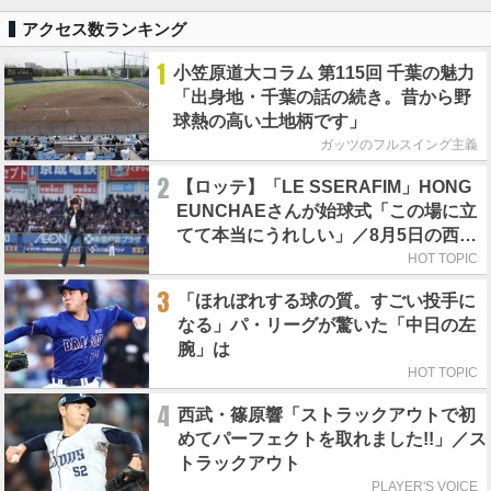
アクセス数ランキング
1
小笠原道大コラム 第115回 千葉の魅力
「出身地・千葉の話の続き。昔から野
球熱の高い土地柄です」
ガッツのフルスイング主義
2
【ロッテ】「LE SSERAFIM」HONG
EUNCHAEさんが始球式「この場に立
てて本当にうれしい」／8月5日の西武
戦（ZOZOマリン）
HOT TOPIC
3
「ほれぼれする球の質。すごい投手に
なる」パ・リーグが驚いた「中日の左
腕」は
HOT TOPIC
4
西武・篠原響「ストラックアウトで初
めてパーフェクトを取れました!!」／ス
トラックアウト
PLAYER'S VOICE