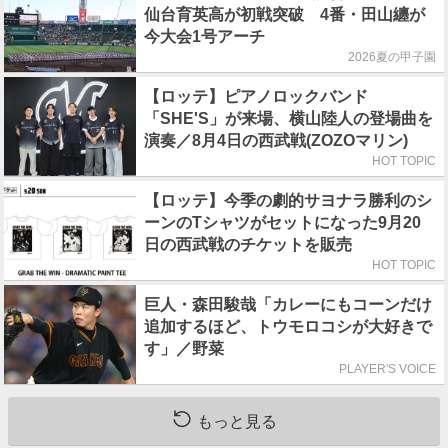
仙台育英高が初戦突破 4番・田山纏が
今大会1号アーチ
2026夏の甲子園
【ロッテ】ピアノロックバンド
「SHE'S」が来場、横山陸人の登場曲を
演奏／8月4日の西武戦(ZOZOマリン)
HOT TOPIC
【ロッテ】今季の劇的サヨナラ勝利のシ
ーンのTシャツがセットになった9月20
日の西武戦のチケットを販売
HOT TOPIC
巨人・森田駿哉「カレーにもコーンだけ
追加するほど、トウモロコシが大好きで
す」／野菜
PLAYER'S VOICE
もっと見る