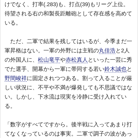
けでなく、打率(.283)も、打点(39)もリーグ上位。
待望される右の和製長距離砲として存在感を高めて
いる。
ただ、二軍で結果を残してはいるが、今季まだ一
軍昇格はない。一軍の外野には主戦の
丸佳浩
と2人
の外国人に、
松山竜平
や
赤松真人
といった一芸に秀
でた選手、開幕から一軍に帯同する若い
鈴木誠也
と
野間峻祥
に固定されつつある。割って入ることが厳
しい状況に、不平や不満が爆発しても不思議ではな
い。しかし、下水流は現実を冷静に受け入れてい
る。
「数字がすべてですから。後半戦に入ってあまり打
てなくなっているのは事実。二軍で調子の波があっ