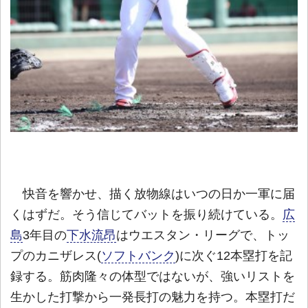
快音を響かせ、描く放物線はいつの日か一軍に届
くはずだ。そう信じてバットを振り続けている。
広
島
3年目の
下水流昂
はウエスタン・リーグで、トッ
プのカニザレス(
ソフトバンク
)に次ぐ12本塁打を記
録する。筋肉隆々の体型ではないが、強いリストを
生かした打撃から一発長打の魅力を持つ。本塁打だ