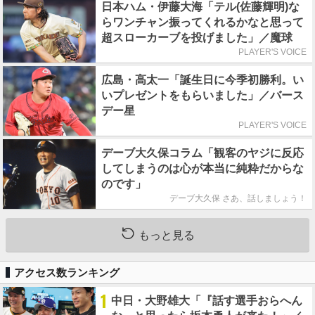
日本ハム・伊藤大海「テル(佐藤輝明)な
らワンチャン振ってくれるかなと思って
超スローカーブを投げました」／魔球
PLAYER'S VOICE
広島・高太一「誕生日に今季初勝利。い
いプレゼントをもらいました」／バース
デー星
PLAYER'S VOICE
デーブ大久保コラム「観客のヤジに反応
してしまうのは心が本当に純粋だからな
のです」
デーブ大久保 さあ、話しましょう！
もっと見る
アクセス数ランキング
1
中日・大野雄大「『話す選手おらへん