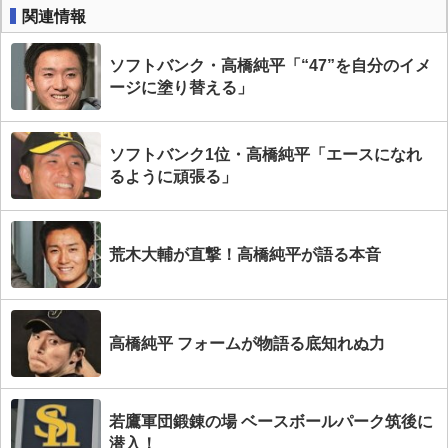
関連情報
ソフトバンク・高橋純平「“47”を自分のイメ
ージに塗り替える」
ソフトバンク1位・高橋純平「エースになれ
るように頑張る」
荒木大輔が直撃！高橋純平が語る本音
高橋純平 フォームが物語る底知れぬ力
若鷹軍団鍛錬の場 ベースボールパーク筑後に
潜入！