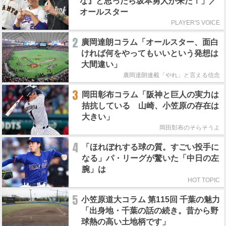
な』と思ったら坂本勇人が来た！」／
オールスター
PLAYER'S VOICE
2
廣岡達朗コラム「オールスター、面白
ければ何をやってもいいという発想は
大間違い」
廣岡達朗連載「やれ」と言える信念
3
岡田彰布コラム「阪神と巨人の実力は
拮抗している 山崎、小笠原の存在は
大きい」
岡田彰布のそらそうよ
4
「ほれぼれする球の質。すごい投手に
なる」パ・リーグが驚いた「中日の左
腕」は
HOT TOPIC
5
小笠原道大コラム 第115回 千葉の魅力
「出身地・千葉の話の続き。昔から野
球熱の高い土地柄です」