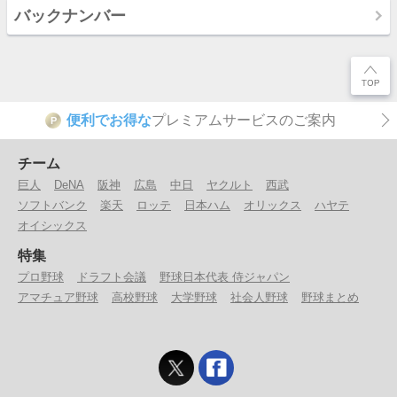
バックナンバー
便利でお得な
プレミアムサービスのご案内
P
チーム
巨人
DeNA
阪神
広島
中日
ヤクルト
西武
ソフトバンク
楽天
ロッテ
日本ハム
オリックス
ハヤテ
オイシックス
特集
プロ野球
ドラフト会議
野球日本代表 侍ジャパン
アマチュア野球
高校野球
大学野球
社会人野球
野球まとめ