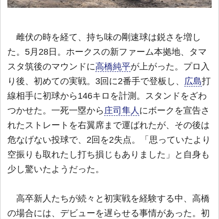
雌伏の時を経て、持ち味の剛速球は鋭さを増し
た。5月28日。ホークスの新ファーム本拠地、タマ
スタ筑後のマウンドに
高橋純平
が上がった。プロ入
り後、初めての実戦。3回に2番手で登板し、
広島
打
線相手に初球から146キロを計測。スタンドをざわ
つかせた。一死一塁から
庄司隼人
にボークを宣告さ
れたストレートを右翼席まで運ばれたが、その後は
危なげない投球で、2回を2失点。「思っていたより
空振りも取れたし打ち損じもありました」と自身も
少し驚いたようだった。
高卒新人たちが続々と初実戦を経験する中、高橋
の場合には、デビューを遅らせる事情があった。初