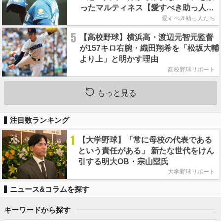
ったマルティネス【愛すべき助っ人た
ち】
愛すべき助っ人たち
5
【高校野球】横浜高・渡辺元智元監督
が157キロ右腕・織田翔希を「松坂大輔
より上」と明かす理由
高校野球リポート
もっと見る
注目数ランキング
1
【大学野球】「常に母校の代表である
という責任がある」 新たな世代をけん
引する明大OB・宗山塁氏
大学野球リポート
ニュース&コラムを探す
キーワードから探す