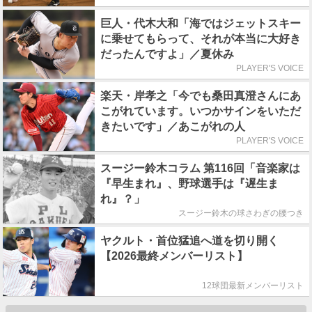
巨人・代木大和「海ではジェットスキー
に乗せてもらって、それが本当に大好き
だったんですよ」／夏休み
PLAYER'S VOICE
楽天・岸孝之「今でも桑田真澄さんにあ
こがれています。いつかサインをいただ
きたいです」／あこがれの人
PLAYER'S VOICE
スージー鈴木コラム 第116回「音楽家は
『早生まれ』、野球選手は『遅生ま
れ』？」
スージー鈴木の球さわぎの腰つき
ヤクルト・首位猛追へ道を切り開く
【2026最終メンバーリスト】
12球団最新メンバーリスト