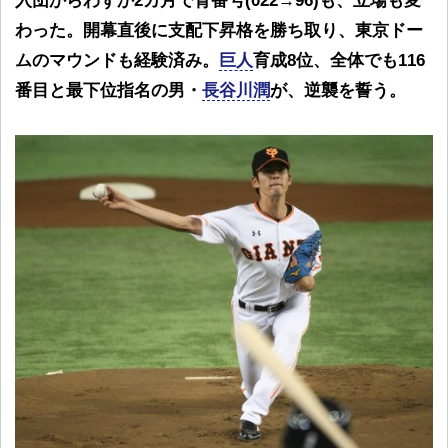
入団からわずか2カ月で背番号(022→96)も、立場も変
わった。開幕直後に支配下昇格を勝ち取り、東京ドー
ムのマウンドも経験済み。
巨人
育成8位、全体でも116
番目と最下位指名の男・
長谷川潤
が、逆襲を誓う。