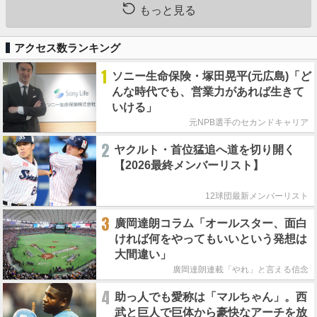
もっと見る
アクセス数ランキング
1
ソニー生命保険・塚田晃平(元広島)「ど
んな時代でも、営業力があれば生きて
いける」
元NPB選手のセカンドキャリア
2
ヤクルト・首位猛追へ道を切り開く
【2026最終メンバーリスト】
12球団最新メンバーリスト
3
廣岡達朗コラム「オールスター、面白
ければ何をやってもいいという発想は
大間違い」
廣岡達朗連載「やれ」と言える信念
4
助っ人でも愛称は「マルちゃん」。西
武と巨人で巨体から豪快なアーチを放