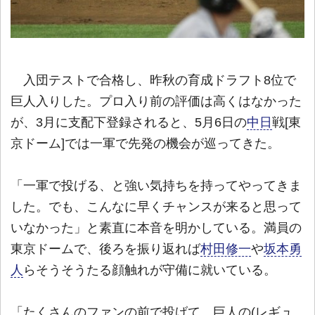
入団テストで合格し、昨秋の育成ドラフト8位で
巨人入りした。プロ入り前の評価は高くはなかった
が、3月に支配下登録されると、5月6日の
中日
戦[東
京ドーム]では一軍で先発の機会が巡ってきた。
「一軍で投げる、と強い気持ちを持ってやってきま
した。でも、こんなに早くチャンスが来ると思って
いなかった」と素直に本音を明かしている。満員の
東京ドームで、後ろを振り返れば
村田修一
や
坂本勇
人
らそうそうたる顔触れが守備に就いている。
「たくさんのファンの前で投げて、巨人の(レギュ