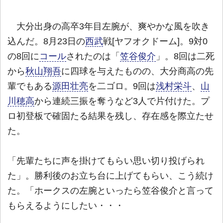
大分出身の高卒3年目左腕が、爽やかな風を吹き
込んだ。8月23日の
西武
戦[ヤフオクドーム]。9対0
の8回に
コール
されたのは「
笠谷俊介
」。8回は二死
から
秋山翔吾
に四球を与えたものの、大分商高の先
輩でもある
源田壮亮
を二ゴロ。9回は
浅村栄斗
、
山
川穂高
から連続三振を奪うなど3人で片付けた。プ
ロ初登板で確固たる結果を残し、存在感を際立たせ
た。
「先輩たちに声を掛けてもらい思い切り投げられ
た」。勝利後のお立ち台に上げてもらい、こう続け
た。「ホークスの左腕といったら笠谷俊介と言って
もらえるようにしたい・・・