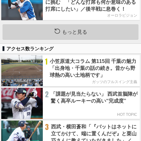
に挑む 「どんな打席も何か意味のある
打席にしたい」／後半戦に息巻く！
オーロラビジョン
もっと見る
アクセス数ランキング
1
小笠原道大コラム 第115回 千葉の魅力
「出身地・千葉の話の続き。昔から野
球熱の高い土地柄です」
ガッツのフルスイング主義
2
「課題が見当たらない」 西武首脳陣が
驚く高卒ルーキーの高い“完成度”
HOT TOPIC
3
西武・横田蒼和「『バットはネットに
立てかけて、端に置くんだぞ』と栗山
巧さんに教えていただきました」／憧