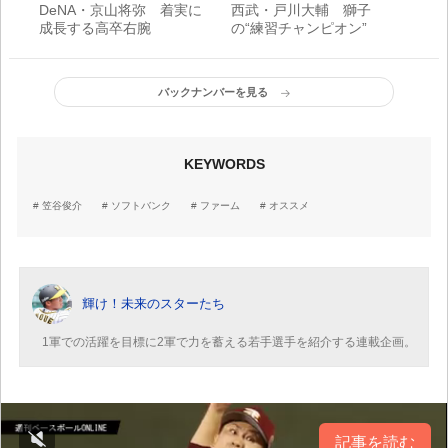
DeNA・京山将弥 着実に
西武・戸川大輔 獅子
成長する高卒右腕
の“練習チャンピオン”
バックナンバーを見る
KEYWORDS
笠谷俊介
ソフトバンク
ファーム
オススメ
輝け！未来のスターたち
1軍での活躍を目標に2軍で力を蓄える若手選手を紹介する連載企画。
記事を読む