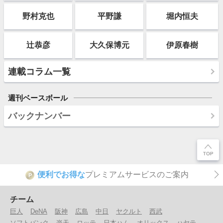
野村克也
平野謙
堀内恒夫
辻恭彦
大久保博元
伊原春樹
連載コラム一覧
週刊ベースボール
バックナンバー
便利でお得な
プレミアムサービスのご案内
P
チーム
巨人
DeNA
阪神
広島
中日
ヤクルト
西武
ソフトバンク
楽天
ロッテ
日本ハム
オリックス
ハヤテ