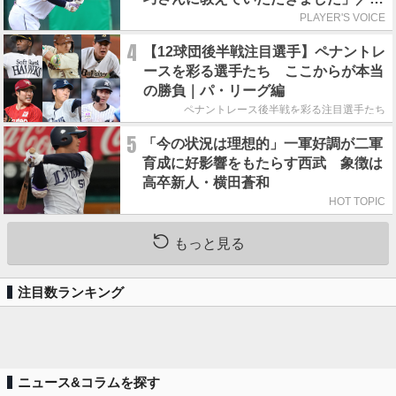
れの人からの金言
PLAYER'S VOICE
4
【12球団後半戦注目選手】ペナントレ
ースを彩る選手たち ここからが本当
の勝負｜パ・リーグ編
ペナントレース後半戦を彩る注目選手たち
5
「今の状況は理想的」一軍好調が二軍
育成に好影響をもたらす西武 象徴は
高卒新人・横田蒼和
HOT TOPIC
もっと見る
注目数ランキング
ニュース&コラムを探す