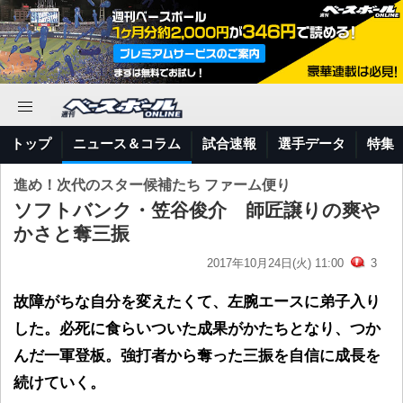
トップ
ニュース＆コラム
試合速報
選手データ
特集
進め！次代のスター候補たち ファーム便り
ソフトバンク・笠谷俊介 師匠譲りの爽や
かさと奪三振
2017年10月24日(火) 11:00
3
故障がちな自分を変えたくて、左腕エースに弟子入り
した。必死に食らいついた成果がかたちとなり、つか
んだ一軍登板。強打者から奪った三振を自信に成長を
続けていく。