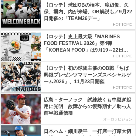
【ロッテ】球団OBの橋本、渡辺俊、久
保、塀内、内が来場、OB解説も／9月22
日開催の「TEAM26デー」
HOT TOPIC
【ロッテ】史上最大級「MARINES
FOOD FESTIVAL 2026」第4弾
「KOREAN FOOD」は9月19～22日／
初日はビール半額デー
HOT TOPIC
【ロッテ】初の球団主催のOB戦「ちば
興銀プレゼンツマリーンズスペシャルゲ
ーム2026」、11月23日開催
HOT TOPIC
広島・ターノック 試練続くも中継ぎ起
用に光明 故障からの復帰期す／助っ人
前半戦通信簿
オーロラビジョン
日本ハム・細川凌平 一打席一打席大切