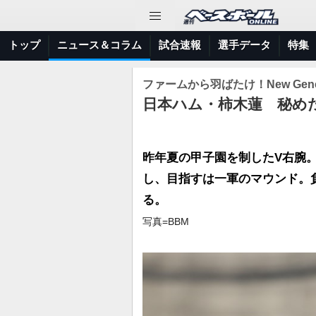
トップ
ニュース＆コラム
試合速報
選手データ
特集
ファームから羽ばたけ！New Gener
日本ハム・柿木蓮 秘め
昨年夏の甲子園を制したV右腕
し、目指すは一軍のマウンド。
る。
写真=BBM