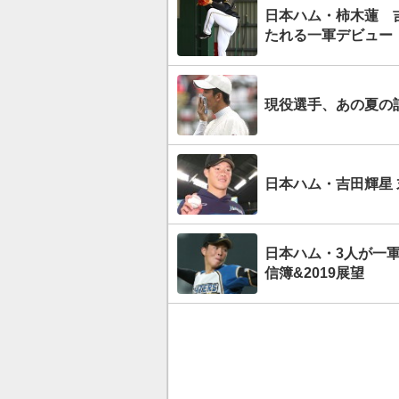
日本ハム・柿木蓮 
たれる一軍デビュー
現役選手、あの夏の
日本ハム・吉田輝星 
日本ハム・3人が一軍
信簿&2019展望