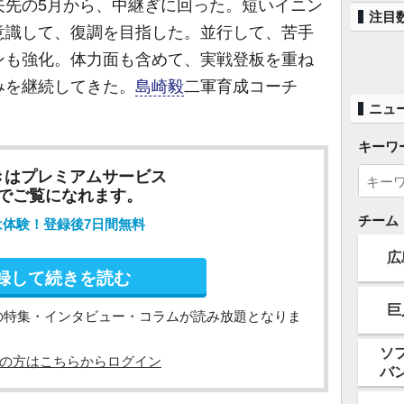
先の5月から、中継ぎに回った。短いイニン
注目
意識して、復調を目指した。並行して、苦手
ンも強化。体力面も含めて、実戦登板を重ね
みを継続してきた。
島崎毅
二軍育成コーチ
ニュ
キーワ
きはプレミアムサービス
でご覧になれます。
チーム
は体験！登録後7日間無料
広
録して続きを読む
巨
の特集・インタビュー・コラムが読み放題となりま
ソ
の方はこちらからログイン
バ