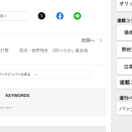
オリ
注目！
連載コ
張
次回へ
野村
は打撃
西武・牧野翔矢 2回り小さい森友哉
辻
バックナンバーを見る
連載
KEYWORDS
週刊
バッ
19ルーキー