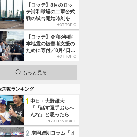
【ロッテ】8月のロッ
テ浦和球場の二軍公式
戦の試合開始時刻を午
前10時30分に変更
HOT TOPIC
【ロッテ】令和8年熊
本地震の被害者支援の
ために寄付／8月4日に
は選手たちが募金箱を
HOT TOPIC
持って球場に立つ
もっと見る
セス数ランキング
1
中日・大野雄大
「『話す選手おらへ
んな』と思ったら坂
本勇人が来た！」／
PLAYER'S VOICE
オールスター
2
廣岡達朗コラム「オ