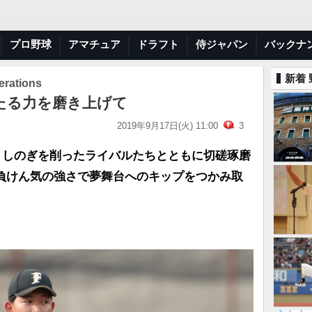
プロ野球
アマチュア
ドラフト
侍ジャパン
バックナ
新着
ations
たる力を磨き上げて
2019年9月17日(火) 11:00
3
。しのぎを削ったライバルたちとともに切磋琢磨
負けん気の強さで夢舞台へのキップをつかみ取