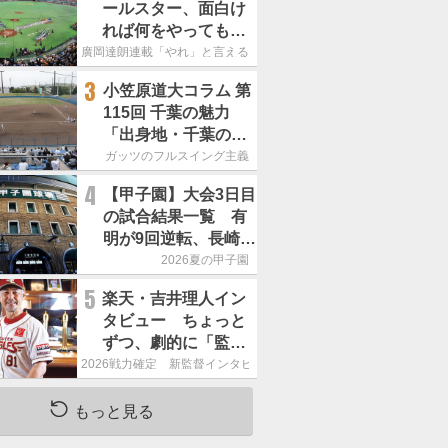
ールスター、面白け
れば何をやってもい
いという発想は大間
廣岡達朗連載「やれ」と言える信念
違い」
3
小笠原道大コラム 第
115回 千葉の魅力
「出身地・千葉の話
の続き。昔から野球
ガッツのフルスイング主義
熱の高い土地柄で
4
【甲子園】大会3日目
す」
の試合結果一覧 有
明が9回逆転、長崎日
大は15得点で大勝
2026夏の甲子園
5
楽天・吉井理人イン
タビュー ちょっと
ずつ、劇的に「監督
が代わると何もかも
2026戦力確定 新監督インタビュー
が変わるというの
は、チームにとって
もっと見る
良くないことなんで