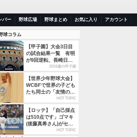
ンバー
野球広場
野球まとめ
お気に入り
アカウント
 野球コラム
【甲子園】大会3日目
の試合結果一覧 有明
が9回逆転、長崎日大
は15得点で大勝
2026夏の甲子園
【世界少年野球大会】
WCBFで世界の子ども
たち同士の「友情の
輪」が広がる理由
HOT TOPIC
【ロッテ】「自己採点
は510点です」ゴマキ
(後藤真希さん)がセレ
モニアルピッチ
HOT TOPIC