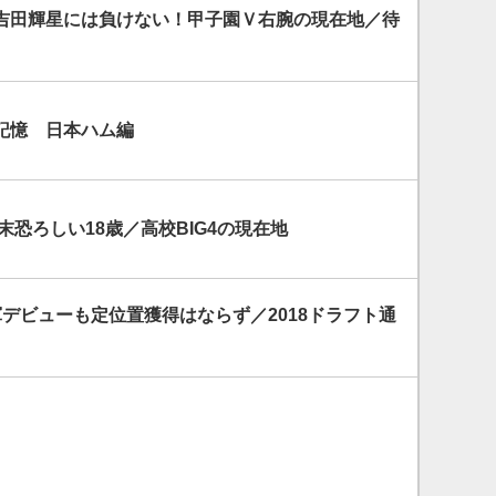
吉田輝星には負けない！甲子園Ｖ右腕の現在地／待
記憶 日本ハム編
末恐ろしい18歳／高校BIG4の現在地
デビューも定位置獲得はならず／2018ドラフト通