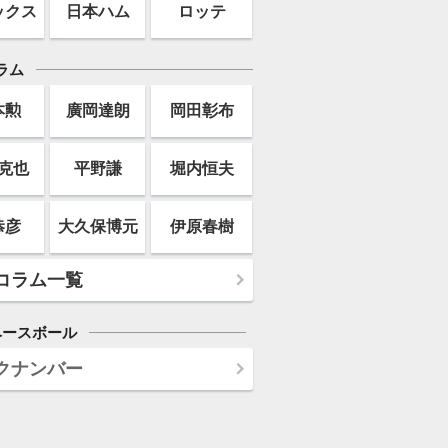
ックス
日本ハム
ロッテ
ラム
本勲
廣岡達朗
岡田彰布
克也
平野謙
堀内恒夫
恭彦
大久保博元
伊原春樹
コラム一覧
ベースボール
クナンバー