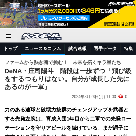
トップ
ニュース＆コラム
試合速報
選手データ
特集
ファームから熱き魂で挑む！ 未来を拓くキラ星たち
DeNA・庄司陽斗 階段は一歩ずつ「飛び級
をするつもりはない。自分が成長した先に
あるのが一軍」
2024年8月26日(月) 11:00
0
力のある速球と破壊力抜群のチェンジアップを武器と
する先発左腕は、育成入団1年目から二軍での先発ロー
テーションを守りアピールを続けている。まだ調子に