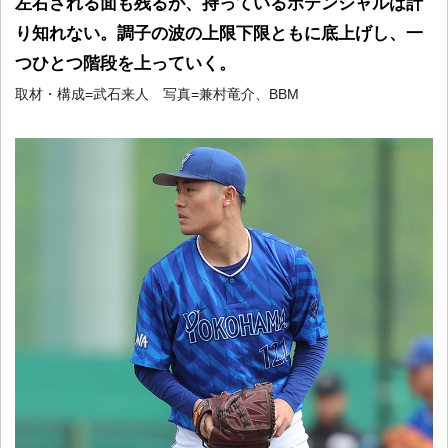
左右される面も残るが、持っているポテンシャルは計
り知れない。調子の波の上限下限ともに底上げし、一
つひとつ階段を上っていく。
取材・構成=武石来人 写真=兼村竜介、BBM