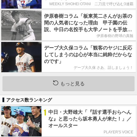
WEEKLY SHOHEI OTANI 二刀流で呼び込む3連覇
伊原春樹コラム「板東英二さんがお茶の
間の人気者になった理由 甲子園の伝
説、中日の名投手も大学ノートを手放さ
なかった」
伊原春樹の野球の真髄
デーブ大久保コラム「観客のヤジに反応
してしまうのは心が本当に純粋だからな
のです」
デーブ大久保 さあ、話しましょう！
もっと見る
アクセス数ランキング
1
中日・大野雄大「『話す選手おらへん
な』と思ったら坂本勇人が来た！」／
オールスター
PLAYER'S VOICE