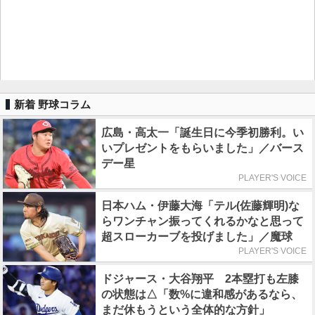
新着 野球コラム
広島・高太一「誕生日に今季初勝利。い
いプレゼントをもらいました」／バース
デー星
PLAYER'S VOICE
日本ハム・伊藤大海「テル(佐藤輝明)な
らワンチャン振ってくれるかなと思って
超スローカーブを投げました」／魔球
PLAYER'S VOICE
ドジャース・大谷翔平 2本塁打も左膝
の状態は△「数%に違和感があるなら、
まだ休もうという全体的な方針」