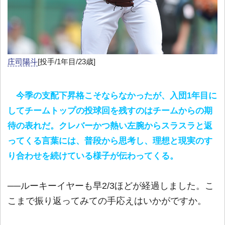
庄司陽斗
[投手/1年目/23歳]
今季の支配下昇格こそならなかったが、入団1年目に
してチームトップの投球回を残すのはチームからの期
待の表れだ。クレバーかつ熱い左腕からスラスラと返
ってくる言葉には、普段から思考し、理想と現実のす
り合わせを続けている様子が伝わってくる。
──ルーキーイヤーも早2/3ほどが経過しました。こ
こまで振り返ってみての手応えはいかがですか。