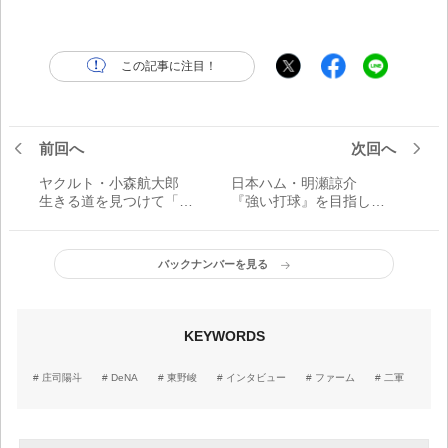
この記事に注目！
前回へ
次回へ
ヤクルト・小森航大郎
日本ハム・明瀬諒介
生きる道を見つけて「負
『強い打球』を目指して
けない武器はある。1個ず
「いずれは一軍でレギュ
つ課題をつぶして、追い
ラーとして出場できるよ
つき追い越せるように」
うに。強い打球を目指し
バックナンバーを見る
て、中途半端なスイング
はしない」
KEYWORDS
庄司陽斗
DeNA
東野峻
インタビュー
ファーム
二軍