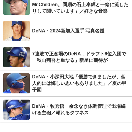
Mr.Children。同期の石上泰輝と一緒に流した
りして聞いています」／好きな音楽
DeNA・2024新加入選手 写真名鑑
7連敗で正念場のDeNA…ドラフト6位入団で
「秋山翔吾と重なる」新星に期待が
DeNA・小深田大地「優勝できましたが、個
人的には悔しい思いもありました」／夏の甲
子園
DeNA・牧秀悟 余念なき体調管理で出場続
ける主砲／頼れるタフネス