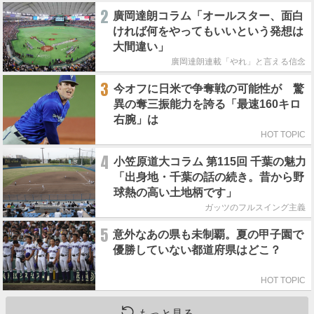
2
廣岡達朗コラム「オールスター、面白
ければ何をやってもいいという発想は
大間違い」
廣岡達朗連載「やれ」と言える信念
3
今オフに日米で争奪戦の可能性が 驚
異の奪三振能力を誇る「最速160キロ
右腕」は
HOT TOPIC
4
小笠原道大コラム 第115回 千葉の魅力
「出身地・千葉の話の続き。昔から野
球熱の高い土地柄です」
ガッツのフルスイング主義
5
意外なあの県も未制覇。夏の甲子園で
優勝していない都道府県はどこ？
HOT TOPIC
もっと見る