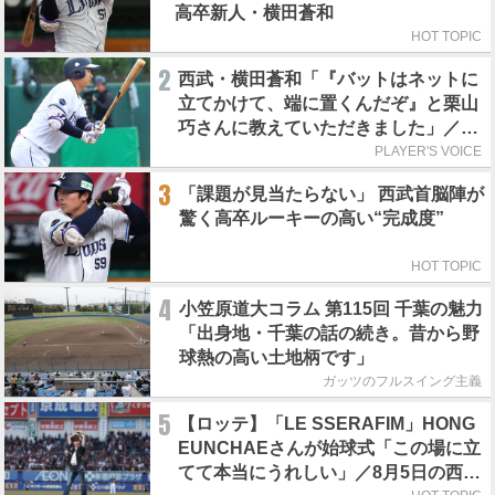
高卒新人・横田蒼和
HOT TOPIC
2
西武・横田蒼和「『バットはネットに
立てかけて、端に置くんだぞ』と栗山
巧さんに教えていただきました」／憧
れの人からの金言
PLAYER'S VOICE
3
「課題が見当たらない」 西武首脳陣が
驚く高卒ルーキーの高い“完成度”
HOT TOPIC
4
小笠原道大コラム 第115回 千葉の魅力
「出身地・千葉の話の続き。昔から野
球熱の高い土地柄です」
ガッツのフルスイング主義
5
【ロッテ】「LE SSERAFIM」HONG
EUNCHAEさんが始球式「この場に立
てて本当にうれしい」／8月5日の西武