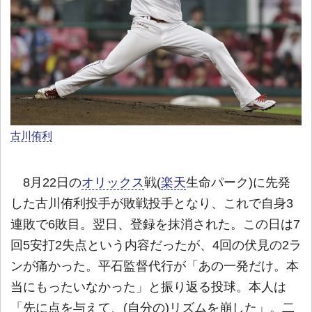
古川侑利
8月22日の
オリックス
戦(
楽天
生命パーク)に先発
した古川侑利投手が敗戦投手となり、これで自身3
連敗で6敗目。翌日、登録を抹消された。この日は7
回5安打2失点という内容だったが、4回の伏見の2ラ
ンが痛かった。平石監督代行が「あの一発だけ。本
当にもったいなかった」と振り返る投球。本人は
「先に点を与えて、(自分の)リズムを崩した」。二