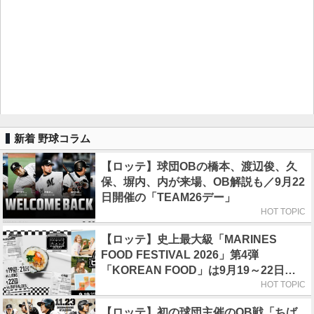
新着 野球コラム
【ロッテ】球団OBの橋本、渡辺俊、久
保、塀内、内が来場、OB解説も／9月22
日開催の「TEAM26デー」
HOT TOPIC
【ロッテ】史上最大級「MARINES
FOOD FESTIVAL 2026」第4弾
「KOREAN FOOD」は9月19～22日／
初日はビール半額デー
HOT TOPIC
【ロッテ】初の球団主催のOB戦「ちば