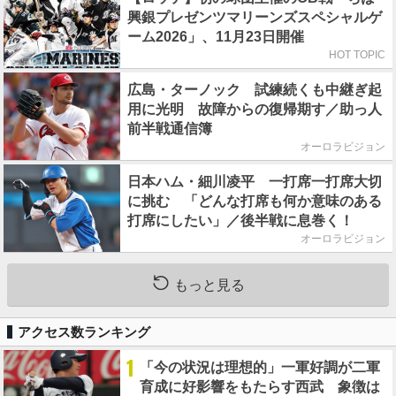
興銀プレゼンツマリーンズスペシャルゲ
ーム2026」、11月23日開催
HOT TOPIC
広島・ターノック 試練続くも中継ぎ起
用に光明 故障からの復帰期す／助っ人
前半戦通信簿
オーロラビジョン
日本ハム・細川凌平 一打席一打席大切
に挑む 「どんな打席も何か意味のある
打席にしたい」／後半戦に息巻く！
オーロラビジョン
もっと見る
アクセス数ランキング
1
「今の状況は理想的」一軍好調が二軍
育成に好影響をもたらす西武 象徴は