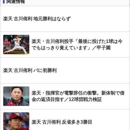
関連情報
楽天 古川侑利 地元勝利はならず
楽天・古川侑利投手「最後に投げた1球は今
でもはっきり覚えています」／甲子園
楽天 古川侑利 パに初勝利
楽天・指揮官が電撃辞任の衝撃。新体制で借
金の返済目指す／12球団戦力検証
楽天 古川侑利 反省多き3勝目