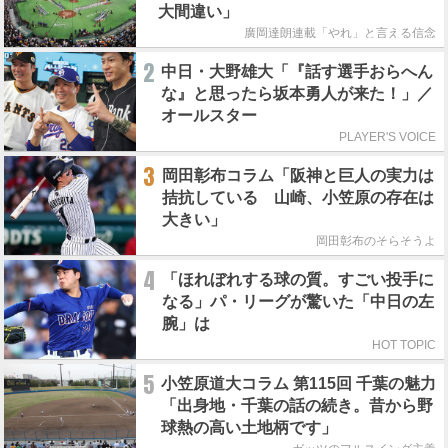
大間違い」
廣岡達朗連載「やれ」と言える信念
2
中日・大野雄大「『話す選手おらへん
な』と思ったら坂本勇人が来た！」／
オールスター
PLAYER'S VOICE
3
岡田彰布コラム「阪神と巨人の実力は
拮抗している 山崎、小笠原の存在は
大きい」
岡田彰布のそらそうよ
4
「ほれぼれする球の質。すごい投手に
なる」パ・リーグが驚いた「中日の左
腕」は
HOT TOPIC
5
小笠原道大コラム 第115回 千葉の魅力
「出身地・千葉の話の続き。昔から野
球熱の高い土地柄です」