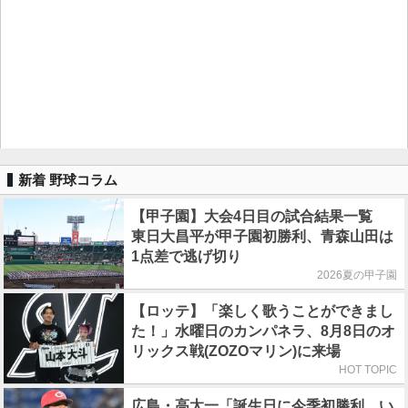
新着 野球コラム
【甲子園】大会4日目の試合結果一覧
東日大昌平が甲子園初勝利、青森山田は
1点差で逃げ切り
2026夏の甲子園
【ロッテ】「楽しく歌うことができまし
た！」水曜日のカンパネラ、8月8日のオ
リックス戦(ZOZOマリン)に来場
HOT TOPIC
広島・高太一「誕生日に今季初勝利。い