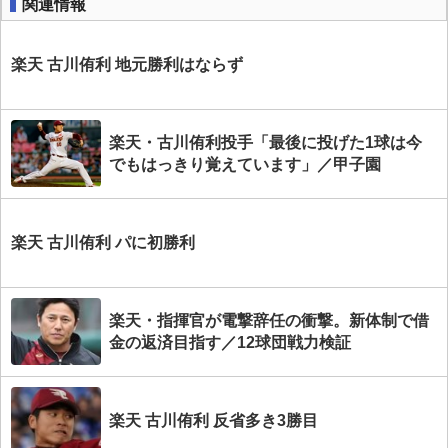
関連情報
楽天 古川侑利 地元勝利はならず
楽天・古川侑利投手「最後に投げた1球は今
でもはっきり覚えています」／甲子園
楽天 古川侑利 パに初勝利
楽天・指揮官が電撃辞任の衝撃。新体制で借
金の返済目指す／12球団戦力検証
楽天 古川侑利 反省多き3勝目