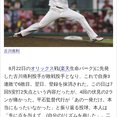
古川侑利
8月22日の
オリックス
戦(
楽天
生命パーク)に先発
した古川侑利投手が敗戦投手となり、これで自身3
連敗で6敗目。翌日、登録を抹消された。この日は7
回5安打2失点という内容だったが、4回の伏見の2ラ
ンが痛かった。平石監督代行が「あの一発だけ。本
当にもったいなかった」と振り返る投球。本人は
「先に点を与えて、(自分の)リズムを崩した」。二