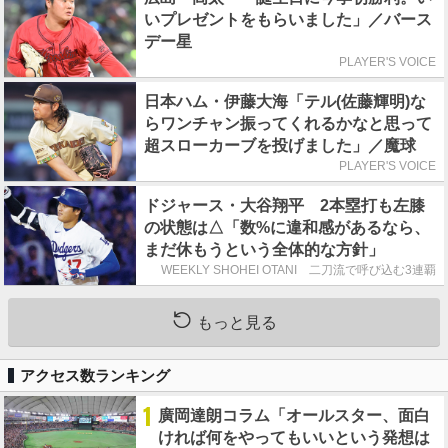
いプレゼントをもらいました」／バース
デー星
PLAYER'S VOICE
日本ハム・伊藤大海「テル(佐藤輝明)な
らワンチャン振ってくれるかなと思って
超スローカーブを投げました」／魔球
PLAYER'S VOICE
ドジャース・大谷翔平 2本塁打も左膝
の状態は△「数%に違和感があるなら、
まだ休もうという全体的な方針」
WEEKLY SHOHEI OTANI 二刀流で呼び込む3連覇
もっと見る
アクセス数ランキング
1
廣岡達朗コラム「オールスター、面白
ければ何をやってもいいという発想は