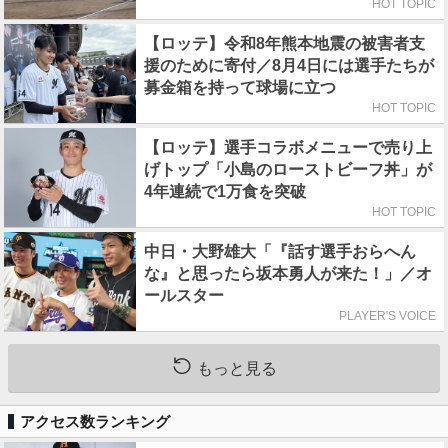
HOT TOPIC
【ロッテ】令和8年熊本地震の被害者支
援のために寄付／8月4日には選手たちが
募金箱を持って球場に立つ
HOT TOPIC
【ロッテ】選手コラボメニューで売り上
げトップ「小島のローストビーフ丼」が
4年連続で1万食を突破
HOT TOPIC
中日・大野雄大「『話す選手おらへん
な』と思ったら坂本勇人が来た！」／オ
ールスター
PLAYER'S VOICE
もっと見る
アクセス数ランキング