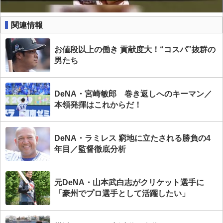
関連情報
お値段以上の働き 貢献度大！“コスパ”抜群の
男たち
DeNA・宮崎敏郎 巻き返しへのキーマン／
本領発揮はこれからだ！
DeNA・ラミレス 窮地に立たされる勝負の4
年目／監督徹底分析
元DeNA・山本武白志がクリケット選手に
「豪州でプロ選手として活躍したい」