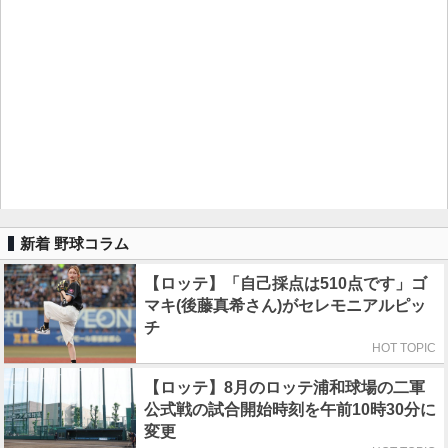
新着 野球コラム
【ロッテ】「自己採点は510点です」ゴ
マキ(後藤真希さん)がセレモニアルピッ
チ
HOT TOPIC
【ロッテ】8月のロッテ浦和球場の二軍
公式戦の試合開始時刻を午前10時30分に
変更