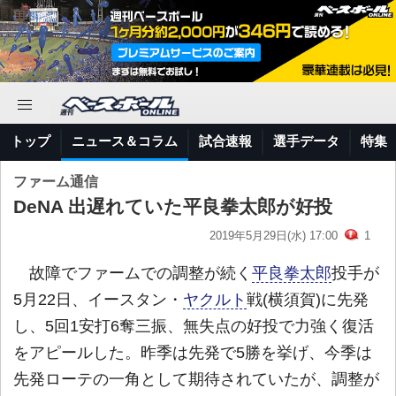
トップ
ニュース＆コラム
試合速報
選手データ
特集
ファーム通信
DeNA 出遅れていた平良拳太郎が好投
2019年5月29日(水) 17:00
1
故障でファームでの調整が続く
平良拳太郎
投手が
5月22日、イースタン・
ヤクルト
戦(横須賀)に先発
し、5回1安打6奪三振、無失点の好投で力強く復活
をアピールした。昨季は先発で5勝を挙げ、今季は
先発ローテの一角として期待されていたが、調整が