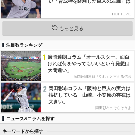
い「育成枠を経験した巨人の左腕」は
HOT TOPIC
もっと見る
注目数ランキング
1
廣岡達朗コラム「オールスター、面白
ければ何をやってもいいという発想は
大間違い」
廣岡達朗連載「やれ」と言える信念
2
岡田彰布コラム「阪神と巨人の実力は
拮抗している 山崎、小笠原の存在は
大きい」
岡田彰布のそらそうよ
ニュース&コラムを探す
キーワードから探す