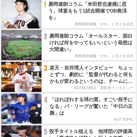
1
廣岡達朗コラム「米田哲也逮捕に思
う。球宴をもう1試合開催でOB救済
を」
廣岡達朗連載「やれ」と言える信念
2
廣岡達朗コラム「オールスター、面白
ければ何をやってもいいという発想は
大間違い」
廣岡達朗連載「やれ」と言える信念
3
楽天・吉井理人インタビュー ちょっ
とずつ、劇的に「監督が代わると何も
かもが変わるというのは、チームにと
って良くないことなんです」
2026戦力確定 新監督インタビュー
4
「ほれぼれする球の質。すごい投手に
なる」パ・リーグが驚いた「中日の左
腕」は
HOT TOPIC
5
投手タイトル狙える 他球団の評価高