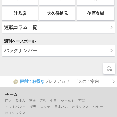
辻恭彦
大久保博元
伊原春樹
連載コラム一覧
週刊ベースボール
バックナンバー
便利でお得な
プレミアムサービスのご案内
P
チーム
巨人
DeNA
阪神
広島
中日
ヤクルト
西武
ソフトバンク
楽天
ロッテ
日本ハム
オリックス
ハヤテ
オイシックス