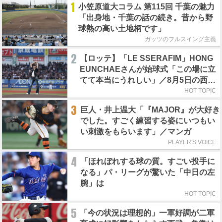
1
小笠原道大コラム 第115回 千葉の魅力
「出身地・千葉の話の続き。昔から野
球熱の高い土地柄です」
ガッツのフルスイング主義
2
【ロッテ】「LE SSERAFIM」HONG
EUNCHAEさんが始球式「この場に立
てて本当にうれしい」／8月5日の西武
戦（ZOZOマリン）
HOT TOPIC
3
巨人・井上温大「『MAJOR』が大好き
でした。すごく練習する姿にいつもい
い刺激をもらいます」／マンガ
PLAYER'S VOICE
4
「ほれぼれする球の質。すごい投手に
なる」パ・リーグが驚いた「中日の左
腕」は
HOT TOPIC
5
「今の状況は理想的」一軍好調が二軍