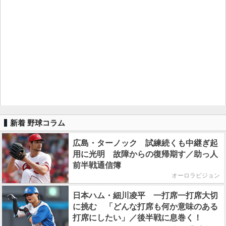
新着 野球コラム
広島・ターノック 試練続くも中継ぎ起
用に光明 故障からの復帰期す／助っ人
前半戦通信簿
オーロラビジョン
日本ハム・細川凌平 一打席一打席大切
に挑む 「どんな打席も何か意味のある
打席にしたい」／後半戦に息巻く！