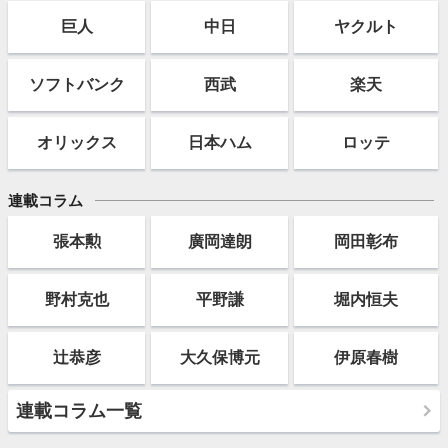
巨人
中日
ヤクルト
ソフト
バンク
西武
楽天
オリックス
日本ハム
ロッテ
連載コラム
張本勲
廣岡達朗
岡田彰布
野村克也
平野謙
堀内恒夫
辻恭彦
大久保博元
伊原春樹
連載コラム一覧