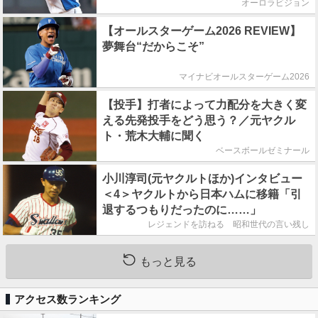
オーロラビジョン
【オールスターゲーム2026 REVIEW】
夢舞台“だからこそ”
マイナビオールスターゲーム2026
【投手】打者によって力配分を大きく変
える先発投手をどう思う？／元ヤクル
ト・荒木大輔に聞く
ベースボールゼミナール
小川淳司(元ヤクルトほか)インタビュー
＜4＞ヤクルトから日本ハムに移籍「引
退するつもりだったのに……」
レジェンドを訪ねる 昭和世代の言い残し
もっと見る
アクセス数ランキング