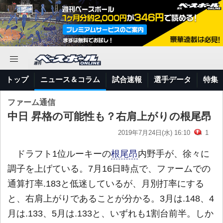
トップ
ニュース＆コラム
試合速報
選手データ
特集
ファーム通信
中日 昇格の可能性も？右肩上がりの根尾昂
2019年7月24日(水) 16:10
1
ドラフト1位ルーキーの
根尾昂
内野手が、徐々に
調子を上げている。7月16日時点で、ファームでの
通算打率.183と低迷しているが、月別打率にする
と、右肩上がりであることが分かる。3月は.148、4
月は.133、5月は.133と、いずれも1割台前半。しか