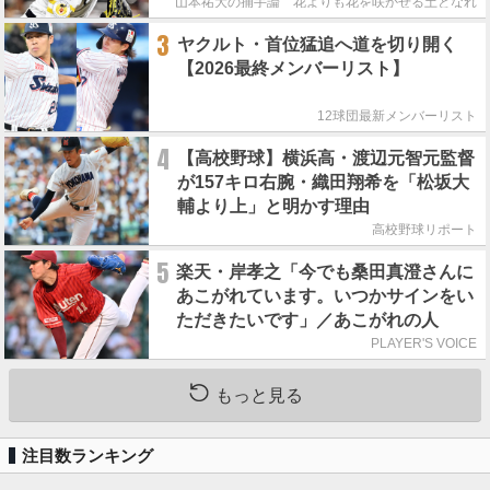
山本祐大の捕手論 花よりも花を咲かせる土となれ
3
ヤクルト・首位猛追へ道を切り開く
【2026最終メンバーリスト】
12球団最新メンバーリスト
4
【高校野球】横浜高・渡辺元智元監督
が157キロ右腕・織田翔希を「松坂大
輔より上」と明かす理由
高校野球リポート
5
楽天・岸孝之「今でも桑田真澄さんに
あこがれています。いつかサインをい
ただきたいです」／あこがれの人
PLAYER'S VOICE
もっと見る
注目数ランキング