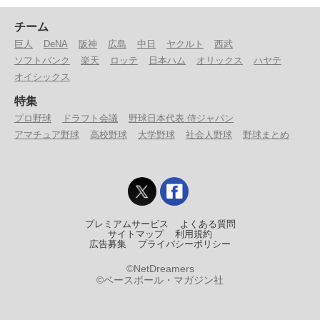
チーム
巨人
DeNA
阪神
広島
中日
ヤクルト
西武
ソフトバンク
楽天
ロッテ
日本ハム
オリックス
ハヤテ
オイシックス
特集
プロ野球
ドラフト会議
野球日本代表 侍ジャパン
アマチュア野球
高校野球
大学野球
社会人野球
野球まとめ
プレミアムサービス
よくある質問
サイトマップ
利用規約
広告募集
プライバシーポリシー
©NetDreamers
©ベースボール・マガジン社