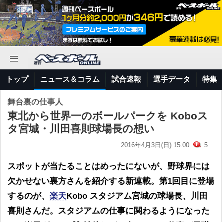
トップ
ニュース＆コラム
試合速報
選手データ
特集
舞台裏の仕事人
東北から世界一のボールパークを Koboス
タ宮城・川田喜則球場長の想い
2016年4月3日(日) 15:00
5
スポットが当たることはめったにないが、野球界には
欠かせない裏方さんを紹介する新連載。第1回目に登場
するのが、
楽天
Kobo スタジアム宮城の球場長、川田
喜則さんだ。スタジアムの仕事に関わるようになった