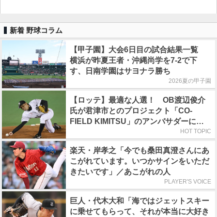
新着 野球コラム
【甲子園】大会6日目の試合結果一覧
横浜が昨夏王者・沖縄尚学を7-2で下
す、日南学園はサヨナラ勝ち
2026夏の甲子園
【ロッテ】最適な人選！ OB渡辺俊介
氏が君津市とのプロジェクト「CO-
FIELD KIMITSU」のアンバサダーに就
任
HOT TOPIC
楽天・岸孝之「今でも桑田真澄さんにあ
こがれています。いつかサインをいただ
きたいです」／あこがれの人
PLAYER'S VOICE
巨人・代木大和「海ではジェットスキー
に乗せてもらって、それが本当に大好き