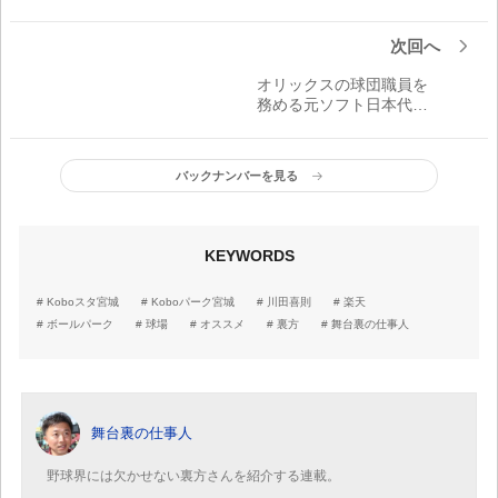
次回へ
オリックスの球団職員を
務める元ソフト日本代表
捕手・乾絵美
バックナンバーを見る
KEYWORDS
Koboスタ宮城
Koboパーク宮城
川田喜則
楽天
ボールパーク
球場
オススメ
裏方
舞台裏の仕事人
舞台裏の仕事人
野球界には欠かせない裏方さんを紹介する連載。