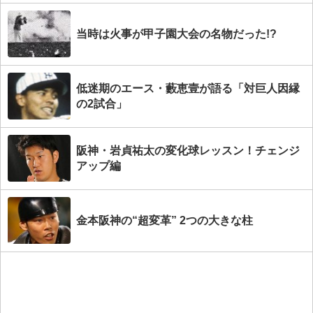
当時は火事が甲子園大会の名物だった!?
低迷期のエース・藪恵壹が語る「対巨人因縁
の2試合」
阪神・岩貞祐太の変化球レッスン！チェンジ
アップ編
金本阪神の“超変革” 2つの大きな柱