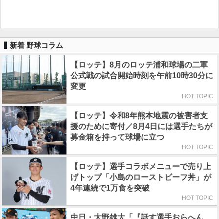
新着 野球コラム
【ロッテ】8月のロッテ浦和球場の二軍
公式戦の試合開始時刻を午前10時30分に
変更
HOT TOPIC
【ロッテ】令和8年熊本地震の被害者支
援のために寄付／8月4日には選手たちが
募金箱を持って球場に立つ
HOT TOPIC
【ロッテ】選手コラボメニューで売り上
げトップ「小島のローストビーフ丼」が
4年連続で1万食を突破
HOT TOPIC
中日・大野雄大「『話す選手おらへん