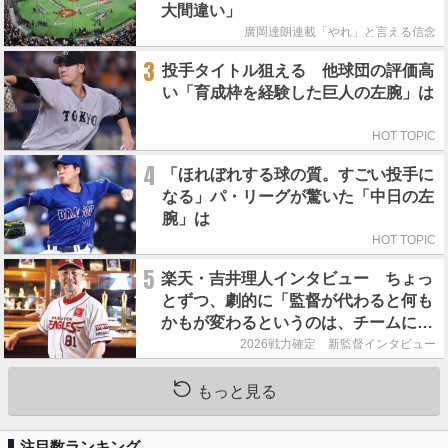
大間違い」
廣岡達朗連載「やれ」と言える信念
3
投手タイトル狙える 他球団の評価高
い「育成枠を経験した巨人の左腕」は
HOT TOPIC
4
「ほれぼれする球の質。すごい投手に
なる」パ・リーグが驚いた「中日の左
腕」は
HOT TOPIC
5
楽天・吉井理人インタビュー ちょっ
とずつ、劇的に「監督が代わると何も
かもが変わるというのは、チームにと
って良くないことなんです」
2026戦力確定 新監督インタビュー
もっと見る
注目数ランキング