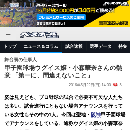
トップ
ニュース＆コラム
試合速報
選手データ
特集
舞台裏の仕事人
甲子園球場ウグイス嬢・小森華奈さんの熱
意 「第一に、間違えないこと」
2016年5月22日(日) 14:00
3
姿は見えども、プロ野球の試合で必要不可欠な人たち
は多い。試合進行にともない場内アナウンスを行って
いる女性もその中の1人。今回は聖地・
阪神
甲子園球場
でアナウンスをしている、通称ウグイス嬢の小森華奈