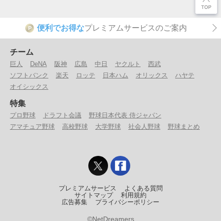
便利でお得な
プレミアムサービスのご案内
P
チーム
巨人
DeNA
阪神
広島
中日
ヤクルト
西武
ソフトバンク
楽天
ロッテ
日本ハム
オリックス
ハヤテ
オイシックス
特集
プロ野球
ドラフト会議
野球日本代表 侍ジャパン
アマチュア野球
高校野球
大学野球
社会人野球
野球まとめ
プレミアムサービス
よくある質問
サイトマップ
利用規約
広告募集
プライバシーポリシー
©NetDreamers