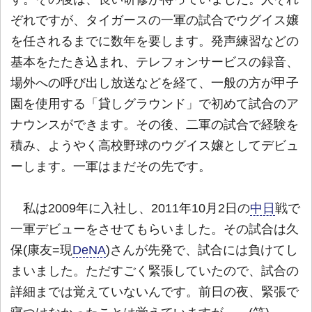
ぞれですが、タイガースの一軍の試合でウグイス嬢
を任されるまでに数年を要します。発声練習などの
基本をたたき込まれ、テレフォンサービスの録音、
場外への呼び出し放送などを経て、一般の方が甲子
園を使用する「貸しグラウンド」で初めて試合のア
ナウンスができます。その後、二軍の試合で経験を
積み、ようやく高校野球のウグイス嬢としてデビュ
ーします。一軍はまだその先です。
私は2009年に入社し、2011年10月2日の
中日
戦で
一軍デビューをさせてもらいました。その試合は久
保(康友=現
DeNA
)さんが先発で、試合には負けてし
まいました。ただすごく緊張していたので、試合の
詳細までは覚えていないんです。前日の夜、緊張で