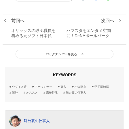
前回へ
次回へ
オリックスの球団職員を
ハマスタをエンタメ空間
務める元ソフト日本代表
に！DeNAボールパーク部
捕手・乾絵美
部長・五十嵐聡氏に聞く
バックナンバーを見る
KEYWORDS
ウグイス嬢
アナウンサー
裏方
小森華奈
甲子園球場
阪神
オススメ
高校野球
舞台裏の仕事人
舞台裏の仕事人