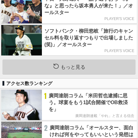
な』と思ったら坂本勇人が来た！」／オ
ールスター
PLAYER'S VOICE
ソフトバンク・柳田悠岐「旅行のキャン
セル料を取り返すつもりで出場しました
(笑)」／オールスター
PLAYER'S VOICE
もっと見る
アクセス数ランキング
1
廣岡達朗コラム「米田哲也逮捕に思
う。球宴をもう1試合開催でOB救済
を」
廣岡達朗連載「やれ」と言える信念
2
廣岡達朗コラム「オールスター、面白
ければ何をやってもいいという発想は