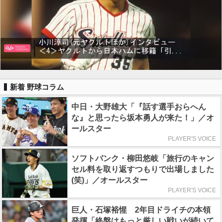
新着 野球コラム
中日・大野雄大「『話す選手おらへん
な』と思ったら坂本勇人が来た！」／オ
ールスター
PLAYER'S VOICE
ソフトバンク・柳田悠岐「旅行のキャン
セル料を取り返すつもりで出場しました
(笑)」／オールスター
PLAYER'S VOICE
巨人・石塚裕惺 2年目ドライチの本領
発揮「終盤はもっと厳しい戦いが続いて