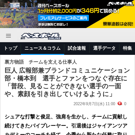
トップ
ニュース＆コラム
試合速報
選手データ
特集
裏方物語 チームを支える仕事人
巨人 広報部兼ブランドコミュニケーション
部・橋本到 選手とファンをつなぐ存在に
「普段、見ることができない選手の一面
や、素顔を引き出していけるように」
2022年9月7日(水) 11:00
0
シュアな打撃と俊足、強肩を生かし、チームに貢献し
続けてきたバイプレーヤー。引退後はジャイアンツア
カデミーのコーチを経て、今季から新たな任務に取り