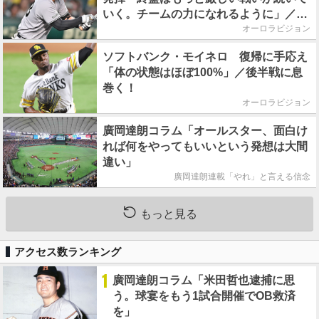
いく。チームの力になれるように」／後
半戦に息巻く！
オーロラビジョン
ソフトバンク・モイネロ 復帰に手応え
「体の状態はほぼ100%」／後半戦に息
巻く！
オーロラビジョン
廣岡達朗コラム「オールスター、面白け
れば何をやってもいいという発想は大間
違い」
廣岡達朗連載「やれ」と言える信念
もっと見る
アクセス数ランキング
1
廣岡達朗コラム「米田哲也逮捕に思
う。球宴をもう1試合開催でOB救済
を」