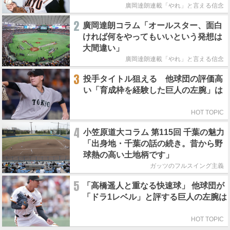
廣岡達朗連載「やれ」と言える信念
2
廣岡達朗コラム「オールスター、面白
ければ何をやってもいいという発想は
大間違い」
廣岡達朗連載「やれ」と言える信念
3
投手タイトル狙える 他球団の評価高
い「育成枠を経験した巨人の左腕」は
HOT TOPIC
4
小笠原道大コラム 第115回 千葉の魅力
「出身地・千葉の話の続き。昔から野
球熱の高い土地柄です」
ガッツのフルスイング主義
5
「高橋遥人と重なる快速球」 他球団が
「ドラ1レベル」と評する巨人の左腕は
HOT TOPIC