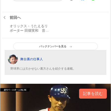
前回へ
オリックス・うたえるリ
ポーター 田畑実和 音楽
でファンと球団の架け橋
に「少しでも観戦を楽し
んでもらえるように。そ
バックナンバーを見る
んな願いを込めて、声を
出しています」
舞台裏の仕事人
野球界には欠かせない裏方さんを紹介する連載。
記事を読む