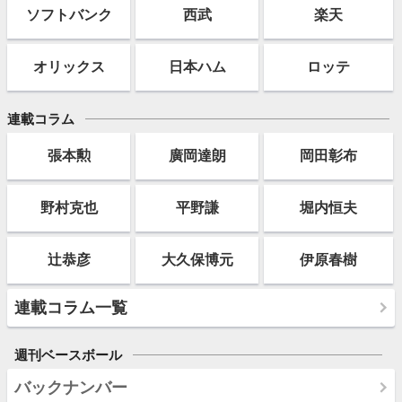
ソフト
バンク
西武
楽天
オリックス
日本ハム
ロッテ
連載コラム
張本勲
廣岡達朗
岡田彰布
野村克也
平野謙
堀内恒夫
辻恭彦
大久保博元
伊原春樹
連載コラム一覧
週刊ベースボール
バックナンバー