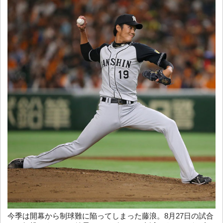
今季は開幕から制球難に陥ってしまった藤浪。8月27日の試合