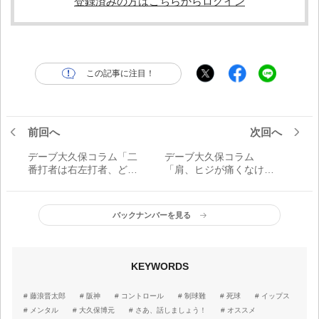
登録済みの方はこちらからログイン
この記事に注目！
前回へ
次回へ
デーブ大久保コラム「二
デーブ大久保コラム
番打者は右左打者、どっ
「肩、ヒジが痛くなけれ
ちがいいのか？一番打者
ば、制球難を克服するこ
の特性に合わせたほうが
とは十分可能なんです」
いいです」
バックナンバーを見る
KEYWORDS
藤浪晋太郎
阪神
コントロール
制球難
死球
イップス
メンタル
大久保博元
さあ、話しましょう！
オススメ