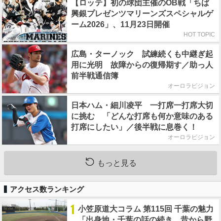
【ロッテ】初の球団主催のOB戦「ちば
興銀プレゼンツマリーンズスペシャルゲ
ーム2026」、11月23日開催
HOT TOPIC
広島・ターノック 試練続くも中継ぎ起
用に光明 故障からの復帰期す／助っ人
前半戦通信簿
オーロラビジョン
日本ハム・細川凌平 一打席一打席大切
に挑む 「どんな打席も何か意味のある
打席にしたい」／後半戦に息巻く！
オーロラビジョン
もっと見る
アクセス数ランキング
1
小笠原道大コラム 第115回 千葉の魅力
「出身地・千葉の話の続き。昔から野