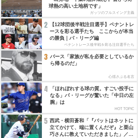
球熱の高い土地柄です」
ガッツのフルスイング主義
2
【12球団後半戦注目選手】ペナントレ
ースを彩る選手たち ここからが本当
の勝負｜パ・リーグ編
ペナントレース後半戦を彩る注目選手たち
3
バース「家族が私を必要としているか
ら帰るのだ」
心揺さぶる名言
4
「ほれぼれする球の質。すごい投手に
なる」パ・リーグが驚いた「中日の左
腕」は
HOT TOPIC
5
西武・横田蒼和「『バットはネットに
立てかけて、端に置くんだぞ』と栗山
巧さんに教えていただきました」／憧