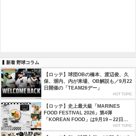
新着 野球コラム
【ロッテ】球団OBの橋本、渡辺俊、久
保、塀内、内が来場、OB解説も／9月22
日開催の「TEAM26デー」
HOT TOPIC
【ロッテ】史上最大級「MARINES
FOOD FESTIVAL 2026」第4弾
「KOREAN FOOD」は9月19～22日／
初日はビール半額デー
HOT TOPIC