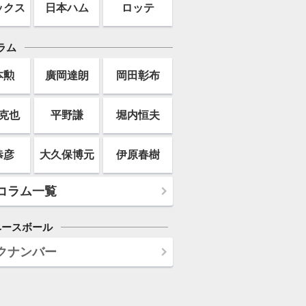
ックス
日本ハム
ロッテ
ラム
本勲
廣岡達朗
岡田彰布
克也
平野謙
堀内恒夫
恭彦
大久保博元
伊原春樹
コラム一覧
ベースボール
クナンバー