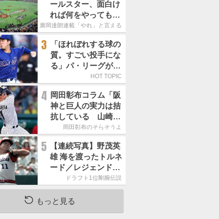
ールスター、面白け
れば何をやってもい
いという発想は大間
廣岡達朗連載「やれ」と言える信念
違い」
3
「ほれぼれする球の
質。すごい投手にな
る」パ・リーグが驚
いた「中日の左腕」
HOT TOPIC
は
4
岡田彰布コラム「阪
神と巨人の実力は拮
抗している 山崎、
小笠原の存在は大き
岡田彰布のそらそうよ
い」
5
【連続写真】野茂英
雄 海を渡ったトルネ
ード／レジェンド剛
腕のピッチングフォ
ドラフト1位剛腕伝説
ーム
もっと見る