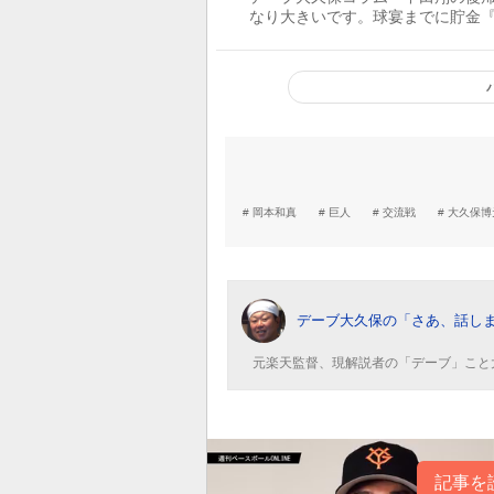
なり大きいです。球宴までに貯金『
を狙います」
岡本和真
巨人
交流戦
大久保博
デーブ大久保の「さあ、話し
元楽天監督、現解説者の「デーブ」こと
記事を