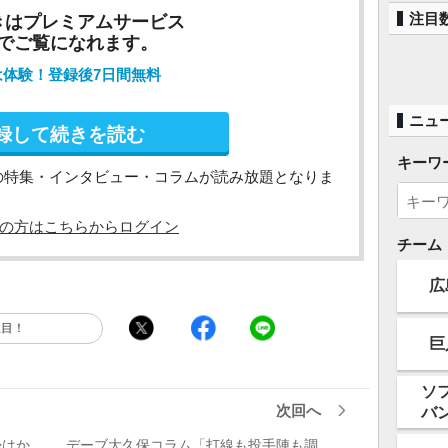
注目
きはプレミアムサービス
でご覧になれます。
は体験！登録後7日間無料
ニュ
録して続きを読む
キーワ
の特集・インタビュー・コラムが読み放題となりま
の方はこちらからログイン
チーム
広
注目！
巨
ソ
次回へ
バ
帰はか
デーブ大久保コラム「打線も投手陣も調