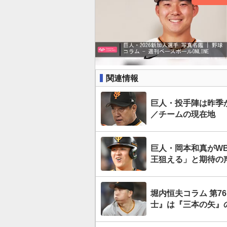
関連情報
巨人・投手陣は昨季
／チームの現在地
巨人・岡本和真がW
王狙える」と期待の
堀内恒夫コラム 第
士』は『三本の矢』