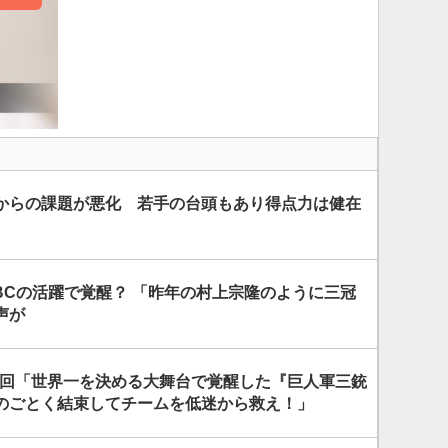
からの課題が悪化 若手の台頭もあり得点力は健在
BCの活躍で覚醒？ 「昨年の村上宗隆のように三冠
声が
76回「世界一を決める大舞台で覚醒した『巨人軍三銃
のごとく結束してチームを低迷から救え！」