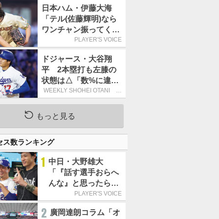
日本ハム・伊藤大海
「テル(佐藤輝明)なら
ワンチャン振ってくれ
るかなと思って超スロ
PLAYER'S VOICE
ーカーブを投げまし
ドジャース・大谷翔
た」／魔球
平 2本塁打も左膝の
状態は△「数%に違和
感があるなら、まだ休
WEEKLY SHOHEI OTANI 二
刀流で呼び込む3連覇
もうという全体的な方
針」
もっと見る
セス数ランキング
1
中日・大野雄大
「『話す選手おらへ
んな』と思ったら坂
本勇人が来た！」／
PLAYER'S VOICE
オールスター
2
廣岡達朗コラム「オ