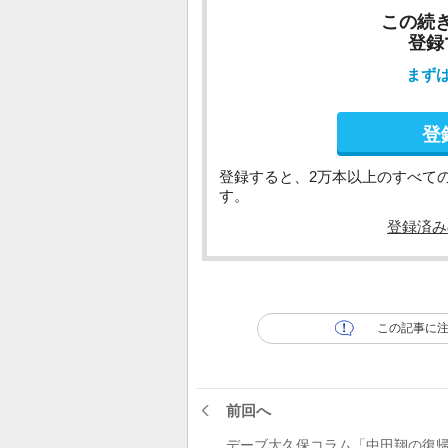
この続
登録
まず
登
登録すると、2万本以上のすべて
す。
登録済み
この記事に
前回へ
デーブ大久保コラム「中田翔の復