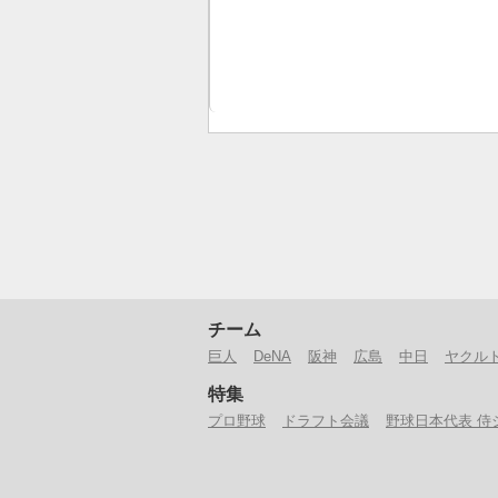
チーム
巨人
DeNA
阪神
広島
中日
ヤクル
特集
プロ野球
ドラフト会議
野球日本代表 侍