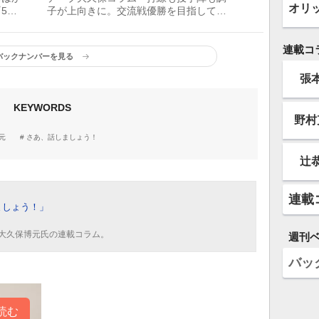
オリ
5』
子が上向きに。交流戦優勝を目指してい
きます」
連載コ
バックナンバーを見る
張
KEYWORDS
野村
元
さあ、話しましょう！
辻
連載
ましょう！」
大久保博元氏の連載コラム。
週刊
バッ
読む