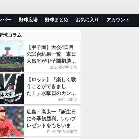
ンバー
野球広場
野球まとめ
お気に入り
アカウント
 野球コラム
【甲子園】大会4日目
の試合結果一覧 東日
大昌平が甲子園初勝
利、青森山田は1点差
2026夏の甲子園
で逃げ切り
【ロッテ】「楽しく歌
うことができまし
た！」水曜日のカンパ
ネラ、8月8日のオリッ
HOT TOPIC
クス戦(ZOZOマリン)
広島・高太一「誕生日
に来場
に今季初勝利。いいプ
レゼントをもらいまし
た」／バースデー星
PLAYER'S VOICE