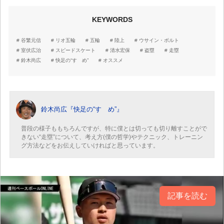
KEYWORDS
谷繁元信
リオ五輪
五輪
陸上
ウサイン・ボルト
室伏広治
スピードスケート
清水宏保
盗塁
走塁
鈴木尚広
快足の“すゝめ”
オススメ
鈴木尚広『快足の“すゝめ”』
普段の様子ももちろんですが、特に僕とは切っても切り離すことがで
きない“走塁”について、考え方(僕の哲学)やテクニック、トレーニン
グ方法などをお伝えしていければと思っています。
記事を読む