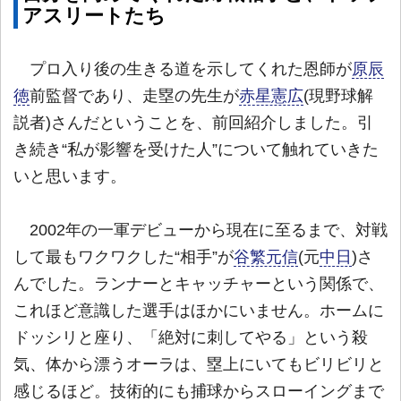
アスリートたち
プロ入り後の生きる道を示してくれた恩師が
原辰
徳
前監督であり、走塁の先生が
赤星憲広
(現野球解
説者)さんだということを、前回紹介しました。引
き続き“私が影響を受けた人”について触れていきた
いと思います。
2002年の一軍デビューから現在に至るまで、対戦
して最もワクワクした“相手”が
谷繁元信
(元
中日
)さ
んでした。ランナーとキャッチャーという関係で、
これほど意識した選手はほかにいません。ホームに
ドッシリと座り、「絶対に刺してやる」という殺
気、体から漂うオーラは、塁上にいてもビリビリと
感じるほど。技術的にも捕球からスローイングまで