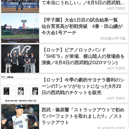
て本当にうれしい」／8月5日の西武戦
（ZOZOマリン）
HOT TOPIC
【甲子園】大会1日目の試合結果一覧
仙台育英高が初戦突破 4番・田山纏が
今大会1号アーチ
2026夏の甲子園
【ロッテ】ピアノロックバンド
「SHE'S」が来場、横山陸人の登場曲を
演奏／8月4日の西武戦(ZOZOマリン)
HOT TOPIC
【ロッテ】今季の劇的サヨナラ勝利のシ
ーンのTシャツがセットになった9月20
日の西武戦のチケットを販売
HOT TOPIC
西武・篠原響「ストラックアウトで初め
てパーフェクトを取れました!!」／スト
ラックアウト
PLAYER'S VOICE