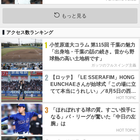
もっと見る
アクセス数ランキング
1
小笠原道大コラム 第115回 千葉の魅力
「出身地・千葉の話の続き。昔から野
球熱の高い土地柄です」
ガッツのフルスイング主義
2
【ロッテ】「LE SSERAFIM」HONG
EUNCHAEさんが始球式「この場に立
てて本当にうれしい」／8月5日の西武
戦（ZOZOマリン）
HOT TOPIC
3
「ほれぼれする球の質。すごい投手に
なる」パ・リーグが驚いた「中日の左
腕」は
HOT TOPIC