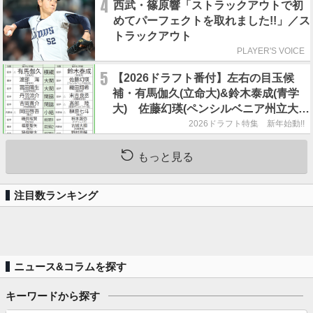
4
西武・篠原響「ストラックアウトで初
めてパーフェクトを取れました!!」／ス
トラックアウト
PLAYER'S VOICE
5
【2026ドラフト番付】左右の目玉候
補・有馬伽久(立命大)&鈴木泰成(青学
大) 佐藤幻瑛(ペンシルベニア州立大)
の強行指名はあるのか？
2026ドラフト特集 新年始動!!
もっと見る
注目数ランキング
ニュース&コラムを探す
キーワードから探す