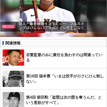
関連情報
谷繁監督のみに責任を負わすのは間違ってい
る
第18回 福本豊「いまは投手がロクにけん制し
ない」
第4回 柴田勲「盗塁は次の塁を奪うんだ、と
いう意欲がすべて」