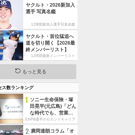
ですよ」／夏休み
ヤクルト・2026新加入
選手 写真名鑑
12球団新加入選手写真名鑑
ヤクルト・首位猛追へ
道を切り開く【2026最
終メンバーリスト】
12球団最新メンバーリスト
もっと見る
セス数ランキング
1
ソニー生命保険・塚
田晃平(元広島)「どん
な時代でも、営業力
があれば生きていけ
元NPB選手のセカンドキャリア
る」
2
廣岡達朗コラム「オ