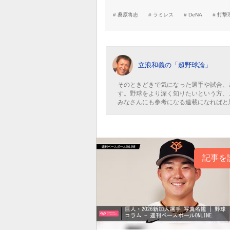
桑原将志
ラミレス
DeNA
打撃
立浪和義の「超野球論」
そのときどきで気になった選手や試合、
す。野球をより深く知りたいという方、
みなさんにも参考になる連載になればと
記事を