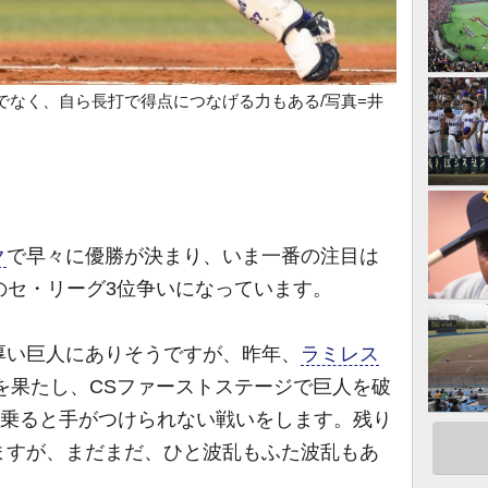
でなく、自ら長打で得点につなげる力もある/写真=井
ク
で早々に優勝が決まり、いま一番の注目は
のセ・リーグ3位争いになっています。
い巨人にありそうですが、昨年、
ラミレス
を果たし、CSファーストステージで巨人を破
の乗ると手がつけられない戦いをします。残り
ますが、まだまだ、ひと波乱もふた波乱もあ