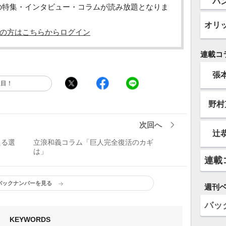
バ
の特集・インタビュー・コラムが読み放題となりま
オリ
の方はこちらからログイン
連載コ
張
注目！
野村
次回へ
辻
える選
立浪和義コラム「巨人完全復活のカギ
は」
連載
バックナンバーを見る
週刊
バッ
KEYWORDS