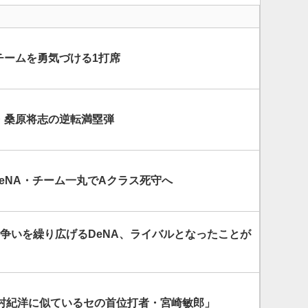
チームを勇気づける1打席
・桑原将志の逆転満塁弾
eNA・チーム一丸でAクラス死守へ
S争いを繰り広げるDeNA、ライバルとなったことが
村紀洋に似ているセの首位打者・宮崎敏郎」