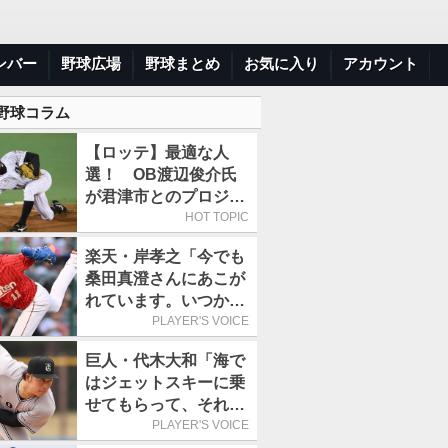
ンバー
野球広場
野球まとめ
お気に入り
アカウント
 野球コラム
【ロッテ】最適な人
選！ OB渡辺俊介氏
が君津市とのプロジェ
クト「CO-FIELD
HOT TOPIC
KIMITSU」のアンバサ
楽天・岸孝之「今でも
ダーに就任
桑田真澄さんにあこが
れています。いつかサ
インをいただきたいで
PLAYER'S VOICE
す」／あこがれの人
巨人・代木大和「海で
はジェットスキーに乗
せてもらって、それが
本当に大好きだったん
PLAYER'S VOICE