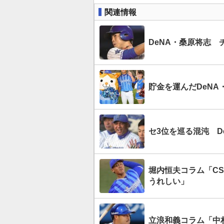
関連情報
DeNA・桑原将志 
貯金を運んだDeNA
セ3位を巡る混沌 D
堀内恒夫コラム「C
うれしい」
立浪和義コラム「中