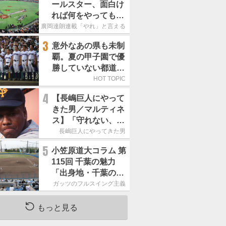
ールスター、面白け
れば何をやってもい
いという発想は大間
廣岡達朗連載「やれ」と言える信念
違い」
3
意外なあの県も未制
覇。夏の甲子園で優
勝していない都道府
県はどこ？
HOT TOPIC
4
【長嶋巨人にやって
きた男／マルティネ
ス】「守れない、走
れない」それでも巨
長嶋巨人にやってきた男
人を救った 西武が
5
小笠原道大コラム 第
手放した助っ人の真
115回 千葉の魅力
価
「出身地・千葉の話
の続き。昔から野球
ガッツのフルスイング主義
熱の高い土地柄で
す」
もっと見る