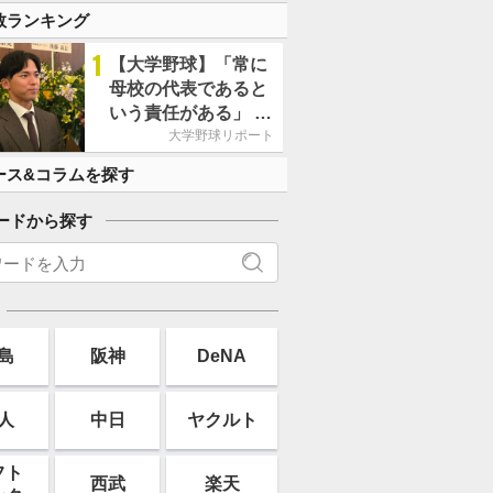
数ランキング
1
【大学野球】「常に
母校の代表であると
いう責任がある」 新
たな世代をけん引す
大学野球リポート
る明大OB・宗山塁氏
ース&コラムを探す
ードから探す
島
阪神
DeNA
人
中日
ヤクルト
フト
西武
楽天