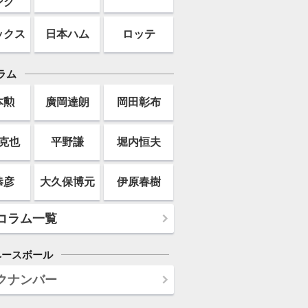
ンク
ックス
日本ハム
ロッテ
ラム
本勲
廣岡達朗
岡田彰布
克也
平野謙
堀内恒夫
恭彦
大久保博元
伊原春樹
コラム一覧
ベースボール
クナンバー