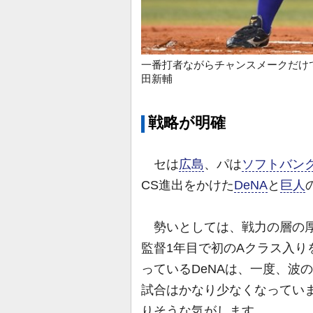
一番打者ながらチャンスメークだけ
田新輔
戦略が明確
セは
広島
、パは
ソフトバン
CS進出をかけた
DeNA
と
巨人
勢いとしては、戦力の層の厚
監督1年目で初のAクラス入り
っているDeNAは、一度、波
試合はかなり少なくなってい
りそうな気がします。