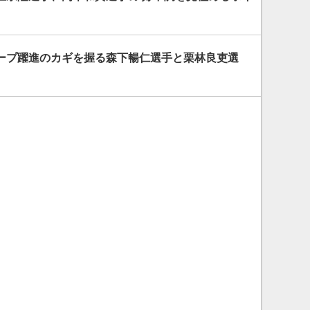
ープ躍進のカギを握る森下暢仁選手と栗林良吏選