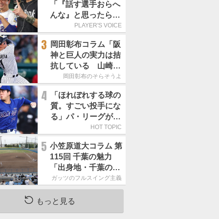
「『話す選手おらへ
んな』と思ったら坂
本勇人が来た！」／
PLAYER'S VOICE
オールスター
3
岡田彰布コラム「阪
神と巨人の実力は拮
抗している 山崎、
小笠原の存在は大き
岡田彰布のそらそうよ
い」
4
「ほれぼれする球の
質。すごい投手にな
る」パ・リーグが驚
いた「中日の左腕」
HOT TOPIC
は
5
小笠原道大コラム 第
115回 千葉の魅力
「出身地・千葉の話
の続き。昔から野球
ガッツのフルスイング主義
熱の高い土地柄で
す」
もっと見る