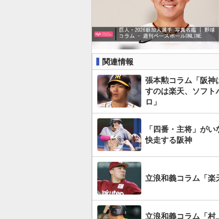
関連情報
張本勲コラム「阪神
すのは楽天、ソフト
ロ」
「四番・主将」がい
快走する阪神
立浪和義コラム「楽
立浪和義コラム「村