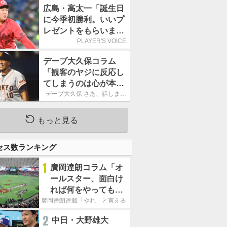
ーカーブを投げまし
広島・高太一「誕生日
た」／魔球
に今季初勝利。いいプ
レゼントをもらいまし
た」／バースデー星
PLAYER'S VOICE
デーブ大久保コラム
「観客のヤジに反応し
てしまうのは心が本当
に純粋だからなので
デーブ大久保 さあ、話しまし
ょう！
す」
もっと見る
セス数ランキング
1
廣岡達朗コラム「オ
ールスター、面白け
れば何をやってもい
いという発想は大間
廣岡達朗連載「やれ」と言える信念
違い」
2
中日・大野雄大