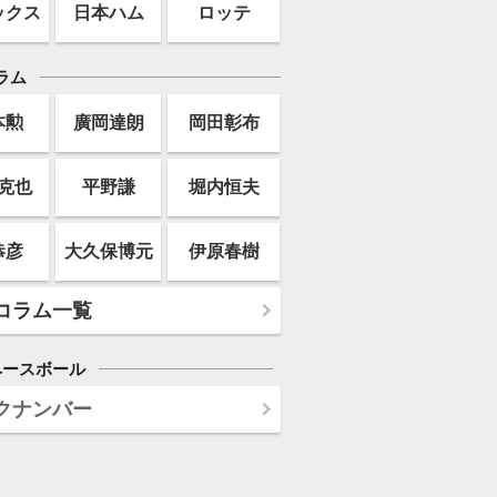
ックス
日本ハム
ロッテ
ラム
本勲
廣岡達朗
岡田彰布
克也
平野謙
堀内恒夫
恭彦
大久保博元
伊原春樹
コラム一覧
ベースボール
クナンバー