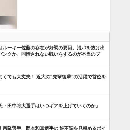
はルーキー佐藤の存在が好調の要因。混パを抜け出
バンクか。同情されない戦いをするのが本当のプ
なくても大丈夫！ 近大の“先輩後輩”の活躍で首位を
天・田中将大選手はいつギアを上げていくのか」
上宗隆選手、岡本和真選手の 好不調を見極めるポイ