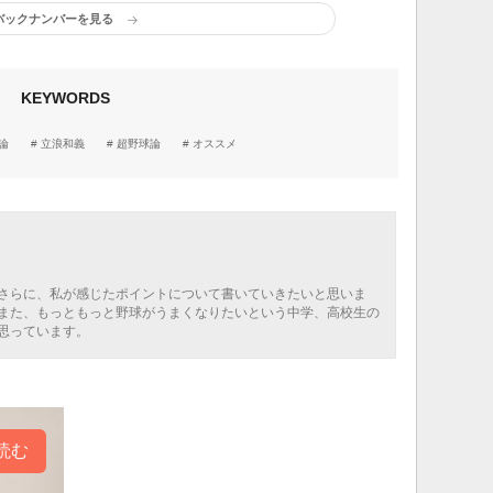
バックナンバーを見る
KEYWORDS
論
立浪和義
超野球論
オススメ
さらに、私が感じたポイントについて書いていきたいと思いま
また、もっともっと野球がうまくなりたいという中学、高校生の
思っています。
読む