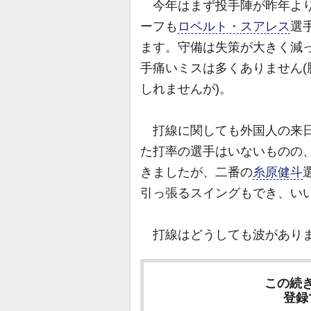
今年はまず投手陣が昨年より
ーフも
ロベルト・スアレス
選
ます。守備は失策が大きく減
手痛いミスは多くありません
しれませんが)。
打線に関しても外国人の来日
た打率の選手はいないものの
きましたが、二番の
糸原健斗
引っ張るスイングもでき、い
打線はどうしても波がありま
この続
登録