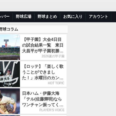
ンバー
野球広場
野球まとめ
お気に入り
アカウント
 野球コラム
【甲子園】大会4日目
の試合結果一覧 東日
大昌平が甲子園初勝
利、青森山田は1点差
2026夏の甲子園
で逃げ切り
【ロッテ】「楽しく歌
うことができまし
た！」水曜日のカンパ
ネラ、8月8日のオリッ
HOT TOPIC
クス戦(ZOZOマリン)
日本ハム・伊藤大海
に来場
「テル(佐藤輝明)なら
ワンチャン振ってくれ
るかなと思って超スロ
PLAYER'S VOICE