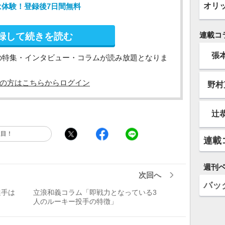
オリ
は体験！登録後7日間無料
連載コ
録して続きを読む
張
の特集・インタビュー・コラムが読み放題となりま
の方はこちらからログイン
野村
辻
注目！
連載
週刊
次回へ
バッ
選手は
立浪和義コラム「即戦力となっている3
人のルーキー投手の特徴」