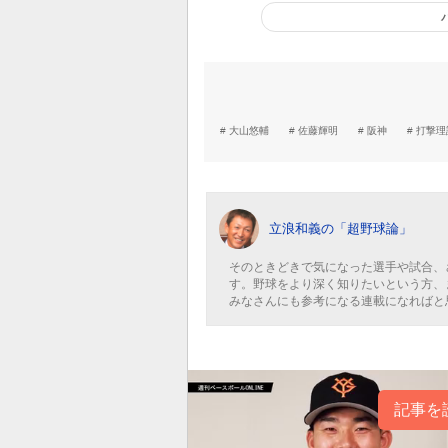
大山悠輔
佐藤輝明
阪神
打撃理
立浪和義の「超野球論」
そのときどきで気になった選手や試合、
す。野球をより深く知りたいという方、
みなさんにも参考になる連載になればと
記事を