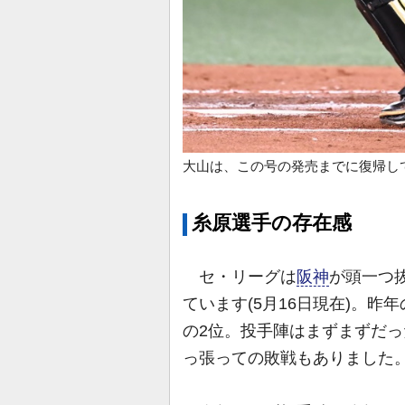
大山は、この号の発売までに復帰し
糸原選手の存在感
セ・リーグは
阪神
が頭一つ
ています(5月16日現在)。
の2位。投手陣はまずまずだ
っ張っての敗戦もありました