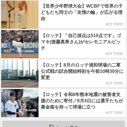
【世界少年野球大会】WCBFで世界の子
どもたち同士の「友情の輪」が広がる理
由
HOT TOPIC
【ロッテ】「自己採点は510点です」ゴ
マキ(後藤真希さん)がセレモニアルピッ
チ
HOT TOPIC
【ロッテ】8月のロッテ浦和球場の二軍
公式戦の試合開始時刻を午前10時30分に
変更
HOT TOPIC
【ロッテ】令和8年熊本地震の被害者支
援のために寄付／8月4日には選手たちが
募金箱を持って球場に立つ
HOT TOPIC