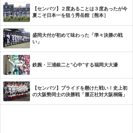
【センバツ】２度あることは３度あったが今
夏こそ日本一を狙う秀岳館［熊本］
盛岡大付が初めて味わった「準々決勝の戦
い」
鉄腕・三浦銀二と“心中”する福岡大大濠
【センバツ】プライドを懸けた戦い！史上初
の大阪勢同士の決勝戦「履正社対大阪桐蔭」