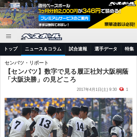
トップ
ニュース＆コラム
試合速報
選手データ
特集
センバツ・リポート
【センバツ】数字で見る履正社対大阪桐蔭
「大阪決勝」の見どころ
2017年4月1日(土) 9:30
1