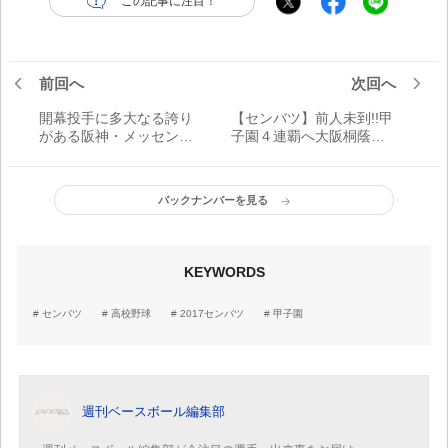
この記事に注目！
前回へ
次回へ
開幕投手に多大なる誇り
【センバツ】前人未到!!甲
がある阪神・メッセンジ
子園４連覇へ大阪桐蔭２
ャー
年生の挑戦
バックナンバーを見る
KEYWORDS
センバツ
高校野球
2017センバツ
甲子園
週刊ベースボール編集部