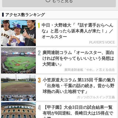
もっと見る
アクセス数ランキング
1
中日・大野雄大「『話す選手おらへん
な』と思ったら坂本勇人が来た！」／
オールスター
PLAYER'S VOICE
2
廣岡達朗コラム「オールスター、面白
ければ何をやってもいいという発想は
大間違い」
廣岡達朗連載「やれ」と言える信念
3
小笠原道大コラム 第115回 千葉の魅力
「出身地・千葉の話の続き。昔から野
球熱の高い土地柄です」
ガッツのフルスイング主義
4
【甲子園】大会3日目の試合結果一覧
有明が9回逆転、長崎日大は15得点で