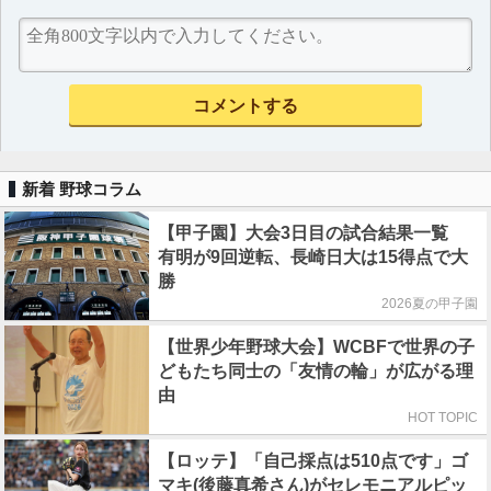
新着 野球コラム
【甲子園】大会3日目の試合結果一覧
有明が9回逆転、長崎日大は15得点で大
勝
2026夏の甲子園
【世界少年野球大会】WCBFで世界の子
どもたち同士の「友情の輪」が広がる理
由
HOT TOPIC
【ロッテ】「自己採点は510点です」ゴ
マキ(後藤真希さん)がセレモニアルピッ