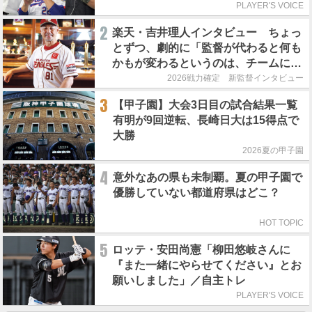
PLAYER'S VOICE
2
楽天・吉井理人インタビュー ちょっ
とずつ、劇的に「監督が代わると何も
かもが変わるというのは、チームにと
って良くないことなんです」
2026戦力確定 新監督インタビュー
3
【甲子園】大会3日目の試合結果一覧
有明が9回逆転、長崎日大は15得点で
大勝
2026夏の甲子園
4
意外なあの県も未制覇。夏の甲子園で
優勝していない都道府県はどこ？
HOT TOPIC
5
ロッテ・安田尚憲「柳田悠岐さんに
『また一緒にやらせてください』とお
願いしました」／自主トレ
PLAYER'S VOICE