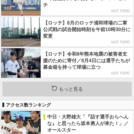
チ
HOT TOPIC
【ロッテ】8月のロッテ浦和球場の二軍
公式戦の試合開始時刻を午前10時30分に
変更
HOT TOPIC
【ロッテ】令和8年熊本地震の被害者支
援のために寄付／8月4日には選手たちが
募金箱を持って球場に立つ
HOT TOPIC
もっと見る
アクセス数ランキング
1
中日・大野雄大「『話す選手おらへん
な』と思ったら坂本勇人が来た！」／
オールスター