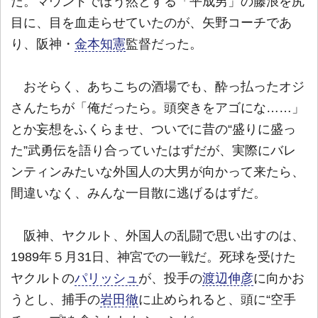
だ。マウンドでぼう然とする「平成男」の藤浪を尻
目に、目を血走らせていたのが、矢野コーチであ
り、阪神・
金本知憲
監督だった。
おそらく、あちこちの酒場でも、酔っ払ったオジ
さんたちが「俺だったら。頭突きをアゴにな……」
とか妄想をふくらませ、ついでに昔の“盛りに盛っ
た”武勇伝を語り合っていたはずだが、実際にバレ
ンティンみたいな外国人の大男が向かって来たら、
間違いなく、みんな一目散に逃げるはずだ。
阪神、ヤクルト、外国人の乱闘で思い出すのは、
1989年５月31日、神宮での一戦だ。死球を受けた
ヤクルトの
パリッシュ
が、投手の
渡辺伸彦
に向かお
うとし、捕手の
岩田徹
に止められると、頭に“空手