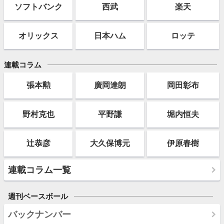
ソフト
バンク
西武
楽天
オリックス
日本ハム
ロッテ
連載コラム
張本勲
廣岡達朗
岡田彰布
野村克也
平野謙
堀内恒夫
辻恭彦
大久保博元
伊原春樹
連載コラム一覧
週刊ベースボール
バックナンバー