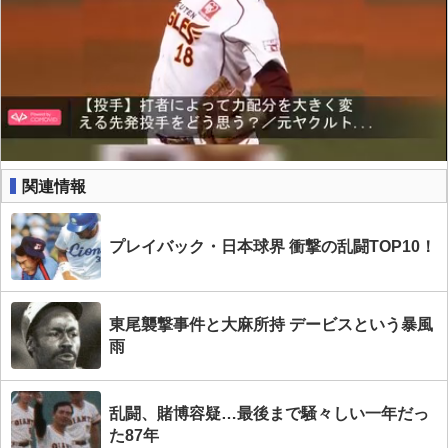
関連情報
プレイバック・日本球界 衝撃の乱闘TOP10！
東尾襲撃事件と大麻所持 デービスという暴風
雨
乱闘、賭博容疑…最後まで騒々しい一年だっ
た87年