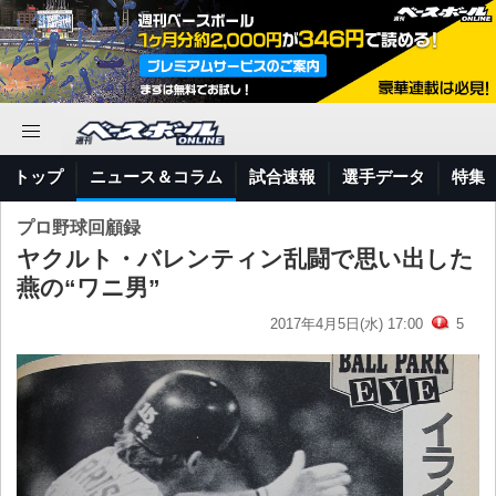
トップ
ニュース＆コラム
試合速報
選手データ
特集
プロ野球回顧録
ヤクルト・バレンティン乱闘で思い出した
燕の“ワニ男”
2017年4月5日(水) 17:00
5