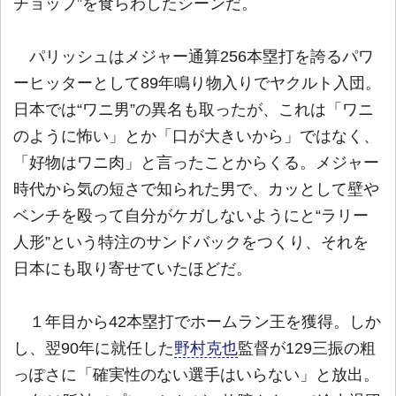
チョップ”を食らわしたシーンだ。
パリッシュはメジャー通算256本塁打を誇るパワ
ーヒッターとして89年鳴り物入りでヤクルト入団。
日本では“ワニ男”の異名も取ったが、これは「ワニ
のように怖い」とか「口が大きいから」ではなく、
「好物はワニ肉」と言ったことからくる。メジャー
時代から気の短さで知られた男で、カッとして壁や
ベンチを殴って自分がケガしないようにと“ラリー
人形”という特注のサンドバックをつくり、それを
日本にも取り寄せていたほどだ。
１年目から42本塁打でホームラン王を獲得。しか
し、翌90年に就任した
野村克也
監督が129三振の粗
っぽさに「確実性のない選手はいらない」と放出。