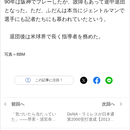
90年は阪神でプレーしたが、故障もあって途中退団
となった。ただ、ふだんは本当にジェントルマンで
選手にも記者たちにも慕われていたという。
退団後は米球界で長く指導者を務めた。
写真＝BBM
この記事に注目！
前回へ
次回へ
「気づいたら当たってい
DeNA・ラミレスが日本通
た」――早実・清宮幸太
算2000安打達成【2013年
郎の驚愕の打球
4月6日】