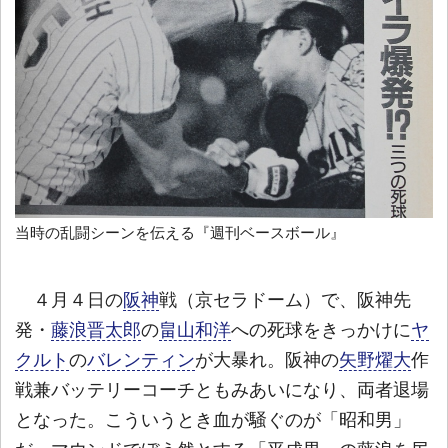
当時の乱闘シーンを伝える『週刊ベースボール』
４月４日の
阪神
戦（京セラドーム）で、阪神先
発・
藤浪晋太郎
の
畠山和洋
への死球をきっかけに
ヤ
クルト
の
バレンティン
が大暴れ。阪神の
矢野燿大
作
戦兼バッテリーコーチともみあいになり、両者退場
となった。こういうとき血が騒ぐのが「昭和男」