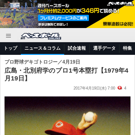
トップ
ニュース＆コラム
試合速報
選手データ
特集
プロ野球デキゴトロジー／4月19日
広島・北別府学のプロ1号本塁打【1979年4
月19日】
2017年4月19日(水) 7:00
4