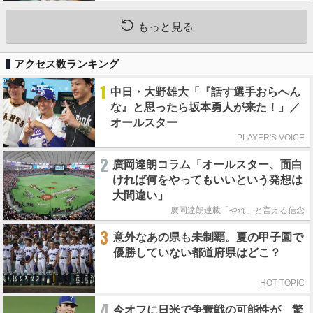
もっと見る
アクセス数ランキング
1
中日・大野雄大「『話す選手おらへん
な』と思ったら坂本勇人が来た！」／
オールスター
PLAYER'S VOICE
2
廣岡達朗コラム「オールスター、面白
ければ何をやってもいいという発想は
大間違い」
廣岡達朗連載「やれ」と言える信念
3
意外なあの県も未制覇。夏の甲子園で
優勝していない都道府県はどこ？
HOT TOPIC
4
今オフに日米で争奪戦の可能性が 驚