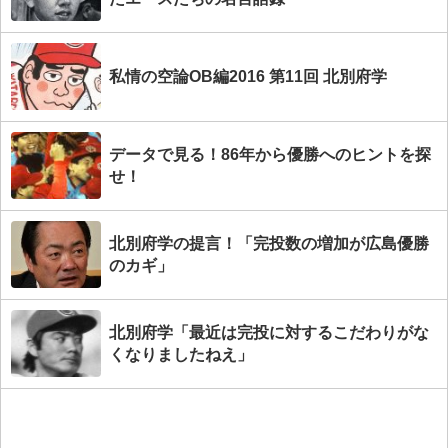
私情の空論OB編2016 第11回 北別府学
データで見る！86年から優勝へのヒントを探
せ！
北別府学の提言！「完投数の増加が広島優勝
のカギ」
北別府学「最近は完投に対するこだわりがな
くなりましたねえ」