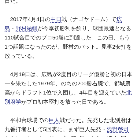
日だ。
2017年4月4日の
中日
戦（ナゴヤドーム）で
広
島
・
野村祐輔
が今季初勝利を飾り、球団最速となる
110試合目でのプロ50勝に到達した。この日、もう
1つ話題になったのが、野村のバット。見事2安打を
放っている。
4月19日は、広島が2度目のリーグ優勝と初の日本
一を果たした1979年、のちの200勝右腕で、都城農
高からドラフト1位で入団し、4年目を迎えていた
北
別府学
がプロ初本塁打を放った日である。
平和台球場での
巨人
戦だった。先発した北別府は
九番打者として5回表に、まず巨人先発・
浅野啓司