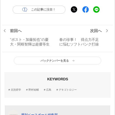
この記事に注目！
前回へ
次回へ
“ポスト・加藤拓也”の慶
春の珍事！ 得点力不足
大・関根智輝は超優等生
に悩むソフトバンク打線
バックナンバーを見る
KEYWORDS
北別府学
野村祐輔
広島
デキゴトロジー
週刊ベースボール編集部