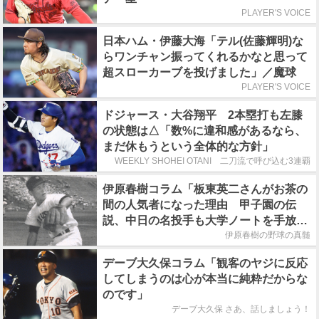
PLAYER'S VOICE
日本ハム・伊藤大海「テル(佐藤輝明)な
らワンチャン振ってくれるかなと思って
超スローカーブを投げました」／魔球
PLAYER'S VOICE
ドジャース・大谷翔平 2本塁打も左膝
の状態は△「数%に違和感があるなら、
まだ休もうという全体的な方針」
WEEKLY SHOHEI OTANI 二刀流で呼び込む3連覇
伊原春樹コラム「板東英二さんがお茶の
間の人気者になった理由 甲子園の伝
説、中日の名投手も大学ノートを手放さ
なかった」
伊原春樹の野球の真髄
デーブ大久保コラム「観客のヤジに反応
してしまうのは心が本当に純粋だからな
のです」
デーブ大久保 さあ、話しましょう！