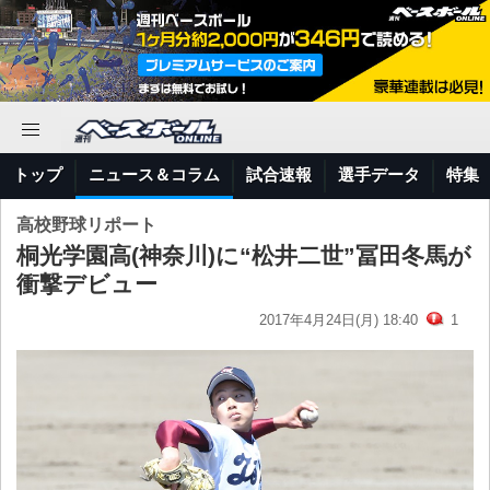
トップ
ニュース＆コラム
試合速報
選手データ
特集
高校野球リポート
桐光学園高(神奈川)に“松井二世”冨田冬馬が
衝撃デビュー
2017年4月24日(月) 18:40
1