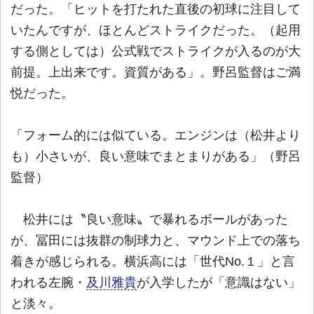
だった。「ヒットを打たれた直後の初球に注目して
いたんですが、ほとんどストライクだった。（起用
する側としては）公式戦でストライクが入るのが大
前提。上出来です。資質がある」。野呂監督はご満
悦だった。
「フォーム的には似ている。エンジンは（松井より
も）小さいが、良い意味でまとまりがある」（野呂
監督）
松井には〝良い意味〟で暴れるボールがあった
が、冨田には抜群の制球力と、マウンド上での落ち
着きが感じられる。横浜高には「世代No.１」と言
われる左腕・
及川雅貴
が入学したが「意識はない」
と淡々。