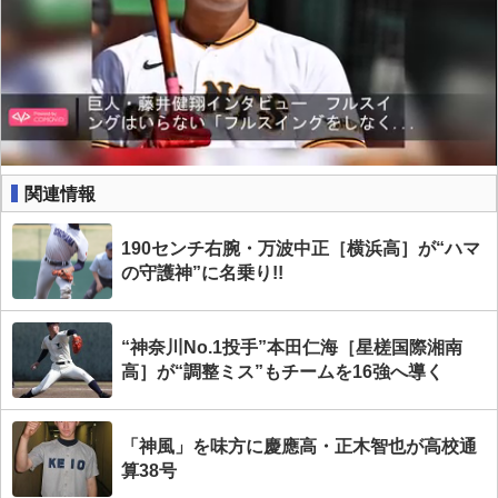
関連情報
190センチ右腕・万波中正［横浜高］が“ハマ
の守護神”に名乗り!!
“神奈川No.1投手”本田仁海［星槎国際湘南
高］が“調整ミス”もチームを16強へ導く
「神風」を味方に慶應高・正木智也が高校通
算38号