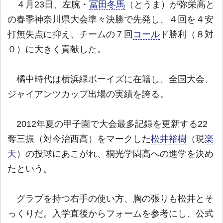
４月23日、左腕・
冨田冬馬
（とうま）が弥栄高と
の春季神奈川県大会準々決勝で先発し、４回を４安
打無失点に抑え、チームの７回
コール
ド勝利（８対
０）に大きく貢献した。
橘中時代は横浜緑ボーイズに在籍し、全国大会、
ジャイアンツカップ出場の実績を誇る。
2012年夏の甲子園で大会最多記録を更新する22
奪三振（対今治西高）をマークした
松井裕樹
（現
楽
天
）の投球にあこがれ、桐光学園高への進学を決め
たという。
グラブを持つ右手の使い方、胸の張りも松井とそ
っくりだ。入学直後からフォームを参考にし、公式