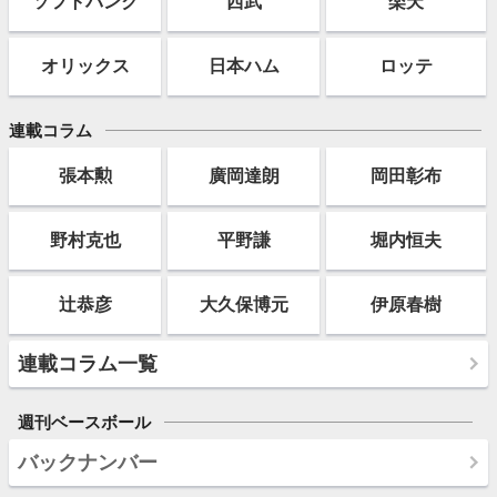
ソフト
バンク
西武
楽天
オリックス
日本ハム
ロッテ
連載コラム
張本勲
廣岡達朗
岡田彰布
野村克也
平野謙
堀内恒夫
辻恭彦
大久保博元
伊原春樹
連載コラム一覧
週刊ベースボール
バックナンバー