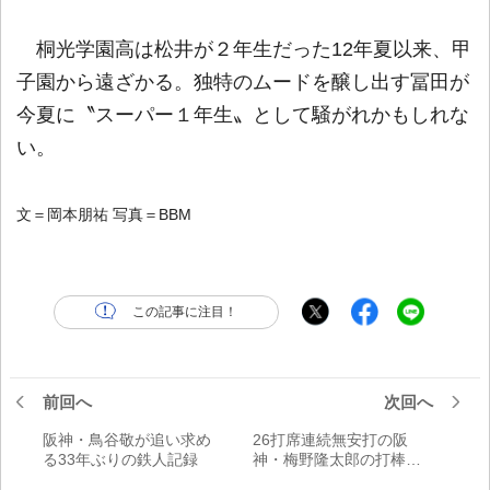
桐光学園高は松井が２年生だった12年夏以来、甲
子園から遠ざかる。独特のムードを醸し出す冨田が
今夏に〝スーパー１年生〟として騒がれかもしれな
い。
文＝岡本朋祐 写真＝BBM
この記事に注目！
前回へ
次回へ
阪神・鳥谷敬が追い求め
26打席連続無安打の阪
る33年ぶりの鉄人記録
神・梅野隆太郎の打棒復
活なるか!?