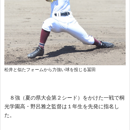
松井と似たフォームから力強い球を投じる冨田
８強（夏の県大会第２シード）をかけた一戦で桐
光学園高・野呂雅之監督は１年生を先発に指名し
た。