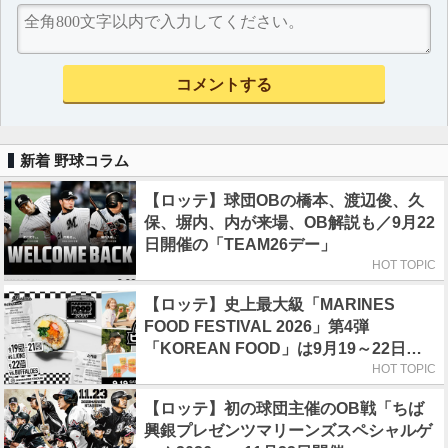
新着 野球コラム
【ロッテ】球団OBの橋本、渡辺俊、久
保、塀内、内が来場、OB解説も／9月22
日開催の「TEAM26デー」
HOT TOPIC
【ロッテ】史上最大級「MARINES
FOOD FESTIVAL 2026」第4弾
「KOREAN FOOD」は9月19～22日／
初日はビール半額デー
HOT TOPIC
【ロッテ】初の球団主催のOB戦「ちば
興銀プレゼンツマリーンズスペシャルゲ