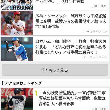
ーム2026」、11月23日開催
HOT TOPIC
広島・ターノック 試練続くも中継ぎ起
用に光明 故障からの復帰期す／助っ人
前半戦通信簿
オーロラビジョン
日本ハム・細川凌平 一打席一打席大切
に挑む 「どんな打席も何か意味のある
打席にしたい」／後半戦に息巻く！
オーロラビジョン
もっと見る
アクセス数ランキング
1
「今の状況は理想的」一軍好調が二軍
育成に好影響をもたらす西武 象徴は
高卒新人・横田蒼和
HOT TOPIC