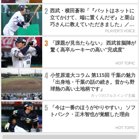
2
西武・横田蒼和「『バットはネットに
立てかけて、端に置くんだぞ』と栗山
巧さんに教えていただきました」／憧
れの人からの金言
PLAYER'S VOICE
3
「課題が見当たらない」 西武首脳陣が
驚く高卒ルーキーの高い“完成度”
HOT TOPIC
4
小笠原道大コラム 第115回 千葉の魅力
「出身地・千葉の話の続き。昔から野
球熱の高い土地柄です」
ガッツのフルスイング主義
5
「今は一番のほうがやりやすい」 ソフ
トバンク・正木智也が覚醒した理由
HOT TOPIC