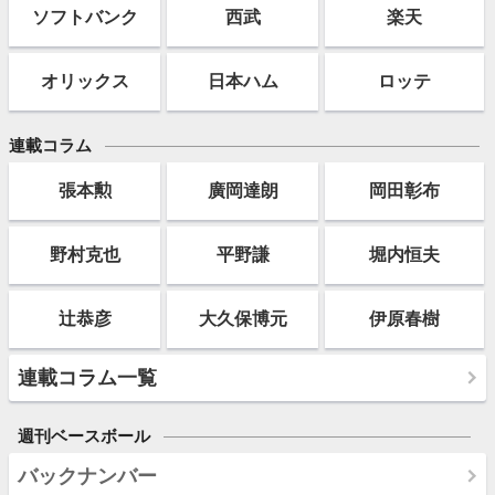
ソフト
バンク
西武
楽天
オリックス
日本ハム
ロッテ
連載コラム
張本勲
廣岡達朗
岡田彰布
野村克也
平野謙
堀内恒夫
辻恭彦
大久保博元
伊原春樹
連載コラム一覧
週刊ベースボール
バックナンバー