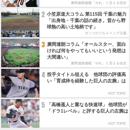
廣岡達朗連載「やれ」と言える信念
2
小笠原道大コラム 第115回 千葉の魅力
「出身地・千葉の話の続き。昔から野
球熱の高い土地柄です」
ガッツのフルスイング主義
3
廣岡達朗コラム「オールスター、面白
ければ何をやってもいいという発想は
大間違い」
廣岡達朗連載「やれ」と言える信念
4
投手タイトル狙える 他球団の評価高
い「育成枠を経験した巨人の左腕」は
HOT TOPIC
5
「高橋遥人と重なる快速球」 他球団が
「ドラ1レベル」と評する巨人の左腕は
HOT TOPIC