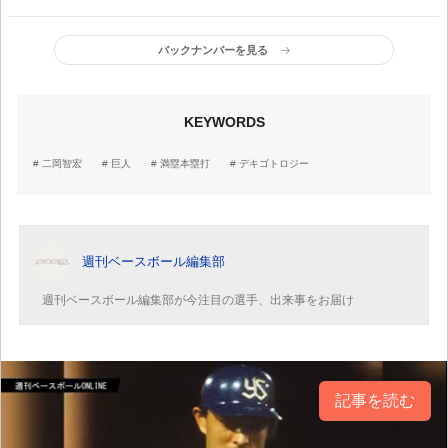
だ？
【2010年5月1日】
バックナンバーを見る
KEYWORDS
二岡智宏
巨人
満塁本塁打
デキゴトロジー
週刊ベースボール編集部
週刊ベースボール編集部が今注目の選手、出来事をお届け
記事を読む