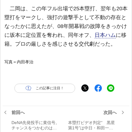
二岡は、この年フル出場で25本塁打、翌年も20本
塁打をマークし、強打の遊撃手として不動の存在と
なったかに思えたが、08年開幕戦の故障をきっかけ
に坂本に定位置を奪われ、同年オフ、
日本ハム
に移
籍。プロの厳しさを感じさせる交代劇だった。
写真＝内田孝治
この記事に注目！
前回へ
次回へ
DeNA先発投手に黄信号。
本塁打ビデオ判定“ 黒星
チャンスをつかむのは誰
第1号”は中日・和田一浩