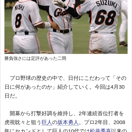
勝負強さには定評があった二岡
プロ野球の歴史の中で、日付にこだわって「その
日に何があったのか」紹介していく。今回は4月30
日だ。
開幕から打撃好調を維持し、2年連続首位打者を
虎視眈々と狙う
巨人
の
坂本勇人
。プロ2年目、2008
年にセカンドとして巨人の10代では
松井秀喜
以来の