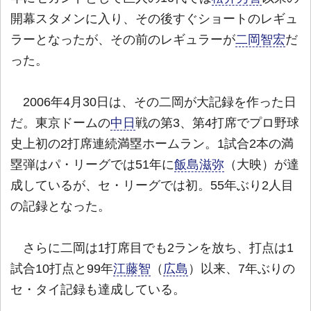
開幕スタメンに入り、その後すぐショートのレギュ
ラーとなったが、その前のレギュラーが
二岡智宏
だ
った。
2006年4月30日は、その二岡が大記録を作った日
だ。東京ドームの
中日
戦の第3、第4打席でプロ野球
史上初の2打席連続満塁ホームラン。1試合2本の満
塁弾はパ・リーグでは51年に
飯島滋弥
（大映）が達
成しているが、セ・リーグでは初。55年ぶり2人目
の記録となった。
さらに二岡は1打席目でも2ランを放ち、打点は1
試合10打点と99年
江藤智
（
広島
）以来、7年ぶりの
セ・タイ記録も達成している。