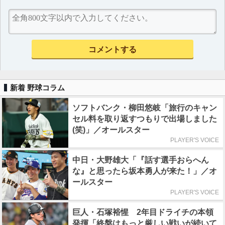
新着 野球コラム
ソフトバンク・柳田悠岐「旅行のキャン
セル料を取り返すつもりで出場しました
(笑)」／オールスター
PLAYER'S VOICE
中日・大野雄大「『話す選手おらへん
な』と思ったら坂本勇人が来た！」／オ
ールスター
PLAYER'S VOICE
巨人・石塚裕惺 2年目ドライチの本領
発揮「終盤はもっと厳しい戦いが続いて