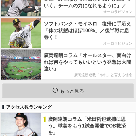
いく。チームの力になれるように」／後
半戦に息巻く！
オーロラビジョン
ソフトバンク・モイネロ 復帰に手応え
「体の状態はほぼ100%」／後半戦に息
巻く！
オーロラビジョン
廣岡達朗コラム「オールスター、面白け
れば何をやってもいいという発想は大間
違い」
廣岡達朗連載「やれ」と言える信念
もっと見る
アクセス数ランキング
1
廣岡達朗コラム「米田哲也逮捕に思
う。球宴をもう1試合開催でOB救済
を」