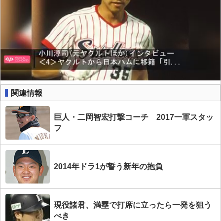
関連情報
巨人・二岡智宏打撃コーチ 2017一軍スタッ
フ
2014年ドラ1が誓う新年の抱負
現役諸君、満塁で打席に立ったら一発を狙う
べき