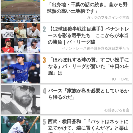
「出身地・千葉の話の続き。昔から野
球熱の高い土地柄です」
ガッツのフルスイング主義
2
【12球団後半戦注目選手】ペナントレ
ースを彩る選手たち ここからが本当
の勝負｜パ・リーグ編
ペナントレース後半戦を彩る注目選手たち
3
「ほれぼれする球の質。すごい投手に
なる」パ・リーグが驚いた「中日の左
腕」は
HOT TOPIC
4
バース「家族が私を必要としているか
ら帰るのだ」
心揺さぶる名言
5
西武・横田蒼和「『バットはネットに
立てかけて、端に置くんだぞ』と栗山