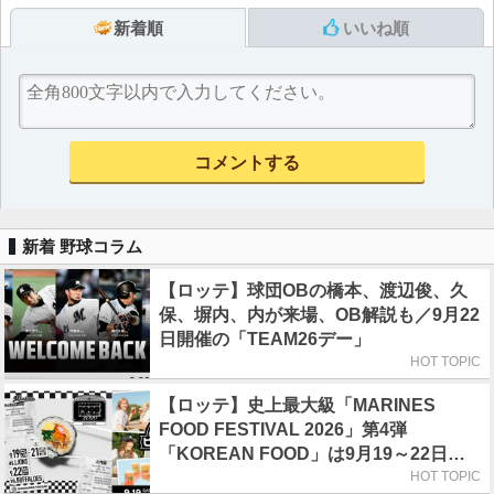
新着順
いいね順
新着 野球コラム
【ロッテ】球団OBの橋本、渡辺俊、久
保、塀内、内が来場、OB解説も／9月22
日開催の「TEAM26デー」
HOT TOPIC
【ロッテ】史上最大級「MARINES
FOOD FESTIVAL 2026」第4弾
「KOREAN FOOD」は9月19～22日／
初日はビール半額デー
HOT TOPIC