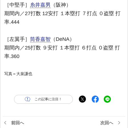
［中堅手］
糸井嘉男
（阪神）
期間内／27打数 12安打 １本塁打 ７打点 ０盗塁 打
率.444
［左翼手］
筒香嘉智
（DeNA）
期間内／25打数 ９安打 １本塁打 ６打点 ０盗塁 打
率.360
写真＝大泉謙也
この記事に注目！
前回へ
次回へ