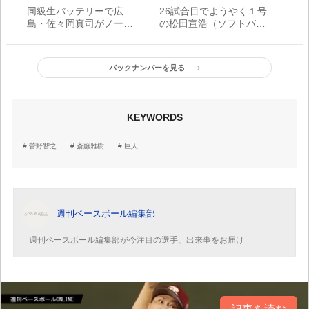
同級生バッテリーで広
26試合目でようやく１号
島・佐々岡真司がノーヒ
の松田宣浩（ソフトバン
ットノーラン【1999年5
ク）が期間内３本塁打
月8日】
バックナンバーを見る
KEYWORDS
菅野智之
斎藤雅樹
巨人
週刊ベースボール編集部
週刊ベースボール編集部が今注目の選手、出来事をお届け