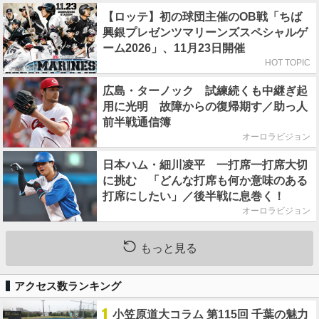
【ロッテ】初の球団主催のOB戦「ちば
興銀プレゼンツマリーンズスペシャルゲ
ーム2026」、11月23日開催
HOT TOPIC
広島・ターノック 試練続くも中継ぎ起
用に光明 故障からの復帰期す／助っ人
前半戦通信簿
オーロラビジョン
日本ハム・細川凌平 一打席一打席大切
に挑む 「どんな打席も何か意味のある
打席にしたい」／後半戦に息巻く！
オーロラビジョン
もっと見る
アクセス数ランキング
1
小笠原道大コラム 第115回 千葉の魅力