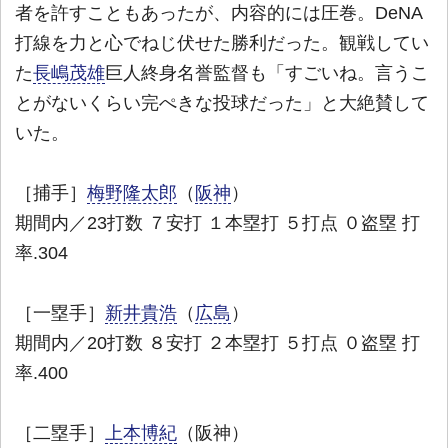
者を許すこともあったが、内容的には圧巻。DeNA
打線を力と心でねじ伏せた勝利だった。観戦してい
た
長嶋茂雄
巨人終身名誉監督も「すごいね。言うこ
とがないくらい完ぺきな投球だった」と大絶賛して
いた。
［捕手］
梅野隆太郎
（
阪神
）
期間内／23打数 ７安打 １本塁打 ５打点 ０盗塁 打
率.304
［一塁手］
新井貴浩
（
広島
）
期間内／20打数 ８安打 ２本塁打 ５打点 ０盗塁 打
率.400
［二塁手］
上本博紀
（阪神）