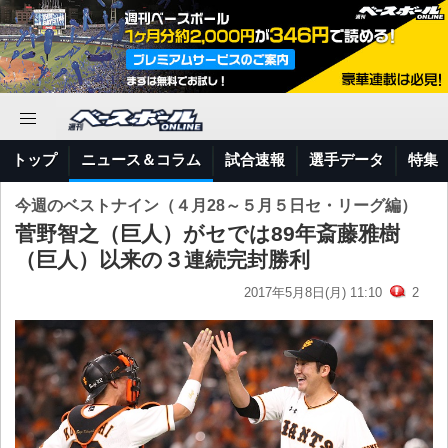
トップ
ニュース＆コラム
試合速報
選手データ
特集
今週のベストナイン（４月28～５月５日セ・リーグ編）
菅野智之（巨人）がセでは89年斎藤雅樹
（巨人）以来の３連続完封勝利
2017年5月8日(月) 11:10
2