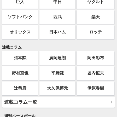
巨人
中日
ヤクルト
ソフト
バンク
西武
楽天
オリックス
日本ハム
ロッテ
連載コラム
張本勲
廣岡達朗
岡田彰布
野村克也
平野謙
堀内恒夫
辻恭彦
大久保博元
伊原春樹
連載コラム一覧
週刊ベースボール