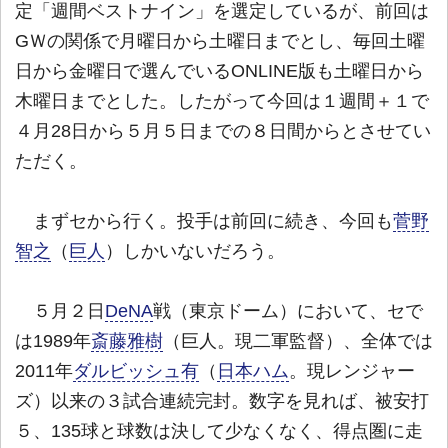
定「週間ベストナイン」を選定しているが、前回は
GＷの関係で月曜日から土曜日までとし、毎回土曜
日から金曜日で選んでいるONLINE版も土曜日から
木曜日までとした。したがって今回は１週間＋１で
４月28日から５月５日までの８日間からとさせてい
ただく。
まずセから行く。投手は前回に続き、今回も
菅野
智之
（
巨人
）しかいないだろう。
５月２日
DeNA
戦（東京ドーム）において、セで
は1989年
斎藤雅樹
（巨人。現二軍監督）、全体では
2011年
ダルビッシュ有
（
日本ハム
。現レンジャー
ズ）以来の３試合連続完封。数字を見れば、被安打
５、135球と球数は決して少なくなく、得点圏に走