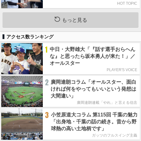
HOT TOPIC
もっと見る
アクセス数ランキング
1
中日・大野雄大「『話す選手おらへん
な』と思ったら坂本勇人が来た！」／
オールスター
PLAYER'S VOICE
2
廣岡達朗コラム「オールスター、面白
ければ何をやってもいいという発想は
大間違い」
廣岡達朗連載「やれ」と言える信念
3
小笠原道大コラム 第115回 千葉の魅力
「出身地・千葉の話の続き。昔から野
球熱の高い土地柄です」
ガッツのフルスイング主義