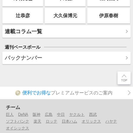
辻恭彦
大久保博元
伊原春樹
連載コラム一覧
週刊ベースボール
バックナンバー
便利でお得な
プレミアムサービスのご案内
P
チーム
巨人
DeNA
阪神
広島
中日
ヤクルト
西武
ソフトバンク
楽天
ロッテ
日本ハム
オリックス
ハヤテ
オイシックス