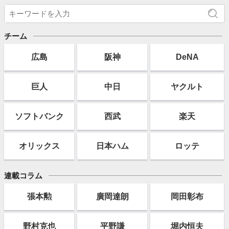
チーム
広島
阪神
DeNA
巨人
中日
ヤクルト
ソフト
バンク
西武
楽天
オリックス
日本ハム
ロッテ
連載コラム
張本勲
廣岡達朗
岡田彰布
野村克也
平野謙
堀内恒夫