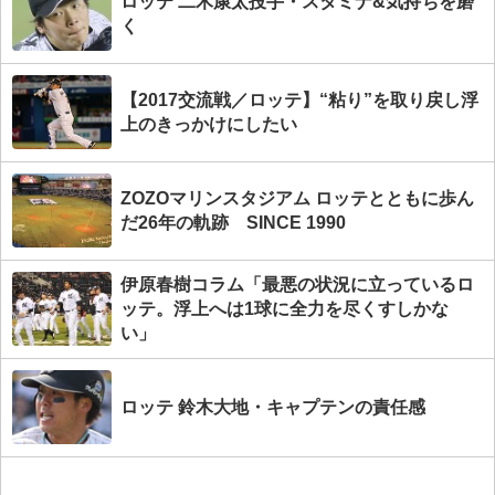
ロッテ 二木康太投手・スタミナ&気持ちを磨
く
【2017交流戦／ロッテ】“粘り”を取り戻し浮
上のきっかけにしたい
ZOZOマリンスタジアム ロッテとともに歩ん
だ26年の軌跡 SINCE 1990
伊原春樹コラム「最悪の状況に立っているロ
ッテ。浮上へは1球に全力を尽くすしかな
い」
ロッテ 鈴木大地・キャプテンの責任感