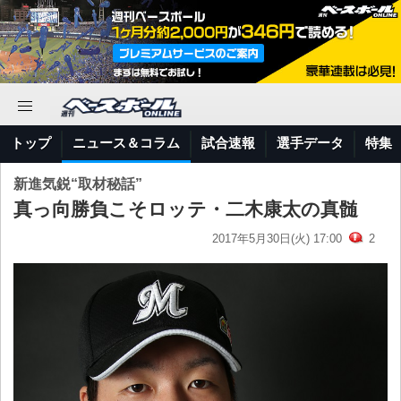
トップ
ニュース＆コラム
試合速報
選手データ
特集
新進気鋭“取材秘話”
真っ向勝負こそロッテ・二木康太の真髄
2017年5月30日(火) 17:00
2