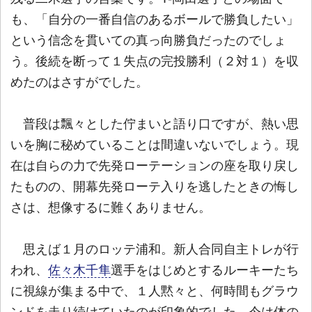
も、「自分の一番自信のあるボールで勝負したい」
という信念を貫いての真っ向勝負だったのでしょ
う。後続を断って１失点の完投勝利（２対１）を収
めたのはさすがでした。
普段は飄々とした佇まいと語り口ですが、熱い思
いを胸に秘めていることは間違いないでしょう。現
在は自らの力で先発ローテーションの座を取り戻し
たものの、開幕先発ローテ入りを逃したときの悔し
さは、想像するに難くありません。
思えば１月のロッテ浦和。新人合同自主トレが行
われ、
佐々木千隼
選手をはじめとするルーキーたち
に視線が集まる中で、１人黙々と、何時間もグラウ