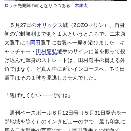
ロッテ
先発陣の軸となりつつある
二木康太
５月27日の
オリックス
戦（ZOZOマリン）、自身
初の完封勝利まであと１人というところで、二木康
太選手は
T-岡田
選手に右翼へ一発を浴びました。キ
ャッチャー・
田村龍弘
選手のサインに首を振って投
げ込んだ渾身のストレートは、田村選手の構える外
角ではなく、ど真ん中に近いインコースへ。T-岡田
選手はその１球を見逃しませんでした。
「逃げたくない――ですね」
週刊ベースボール６月12日号（５月31日発売※一
部地域を除く）のインタビューの中で、最も印象に
残る二木選手の言葉です。T-岡田選手との場面で