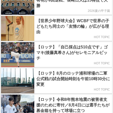
有明が9回逆転、長崎日大は15得点で大
勝
2026夏の甲子園
【世界少年野球大会】WCBFで世界の子
どもたち同士の「友情の輪」が広がる理
由
HOT TOPIC
【ロッテ】「自己採点は510点です」ゴ
マキ(後藤真希さん)がセレモニアルピッ
チ
HOT TOPIC
【ロッテ】8月のロッテ浦和球場の二軍
公式戦の試合開始時刻を午前10時30分に
変更
HOT TOPIC
【ロッテ】令和8年熊本地震の被害者支
援のために寄付／8月4日には選手たちが
募金箱を持って球場に立つ