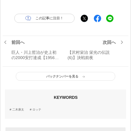
この記事に注目！
前回へ
次回へ
巨人・川上哲治が史上初
【沢村栄治 栄光の伝説
の2000安打達成【1956年
(6)】決戦前夜
5月31日】
バックナンバーを見る
KEYWORDS
二木康太
ロッテ