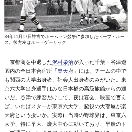
34年11月17日神宮でホームラン競争に参加したベーブ・ルー
ス。後方左はルー・ゲーリッグ
京都商を中退した
沢村栄治
が入った千葉・谷津遊
園内の全日本合宿所「
楽天
府」には、チームの中で
も関西の大学出身者、社会人出身者のみがいた。東
京六大学出身選手はみな日本橋の高級旅館からの通
いだ。谷津で練習だけして、夜は宴会。映画で言え
ば、いわばスターが東京六大学、脇役の大部屋が楽
天府という扱いか。実際に当時の野球界は、東京六
大学、特に早大、慶大中心に動いており、早慶のト