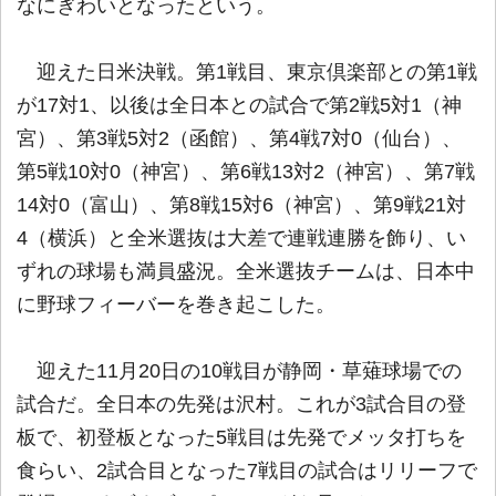
なにぎわいとなったという。
迎えた日米決戦。第1戦目、東京倶楽部との第1戦
が17対1、以後は全日本との試合で第2戦5対1（神
宮）、第3戦5対2（函館）、第4戦7対0（仙台）、
第5戦10対0（神宮）、第6戦13対2（神宮）、第7戦
14対0（富山）、第8戦15対6（神宮）、第9戦21対
4（横浜）と全米選抜は大差で連戦連勝を飾り、い
ずれの球場も満員盛況。全米選抜チームは、日本中
に野球フィーバーを巻き起こした。
迎えた11月20日の10戦目が静岡・草薙球場での
試合だ。全日本の先発は沢村。これが3試合目の登
板で、初登板となった5戦目は先発でメッタ打ちを
食らい、2試合目となった7戦目の試合はリリーフで