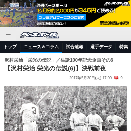
トップ
ニュース＆コラム
試合速報
選手データ
特集
沢村栄治「栄光の伝説」／生誕100年記念企画その6
【沢村栄治 栄光の伝説(6)】決戦前夜
2017年5月30日(火) 17:00
9