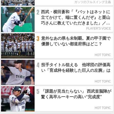
ガッツのフルスイング主義
2
西武・横田蒼和「『バットはネットに
立てかけて、端に置くんだぞ』と栗山
巧さんに教えていただきました」／憧
れの人からの金言
PLAYER'S VOICE
3
意外なあの県も未制覇。夏の甲子園で
優勝していない都道府県はどこ？
HOT TOPIC
4
投手タイトル狙える 他球団の評価高
い「育成枠を経験した巨人の左腕」は
HOT TOPIC
5
「課題が見当たらない」 西武首脳陣が
驚く高卒ルーキーの高い“完成度”
HOT TOPIC