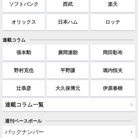
ソフト
バンク
西武
楽天
オリックス
日本ハム
ロッテ
連載コラム
張本勲
廣岡達朗
岡田彰布
野村克也
平野謙
堀内恒夫
辻恭彦
大久保博元
伊原春樹
連載コラム一覧
週刊ベースボール
バックナンバー