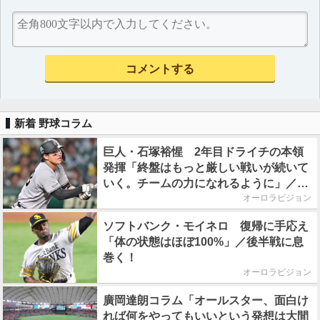
新着 野球コラム
巨人・石塚裕惺 2年目ドライチの本領
発揮「終盤はもっと厳しい戦いが続いて
いく。チームの力になれるように」／後
半戦に息巻く！
オーロラビジョン
ソフトバンク・モイネロ 復帰に手応え
「体の状態はほぼ100%」／後半戦に息
巻く！
オーロラビジョン
廣岡達朗コラム「オールスター、面白け
れば何をやってもいいという発想は大間