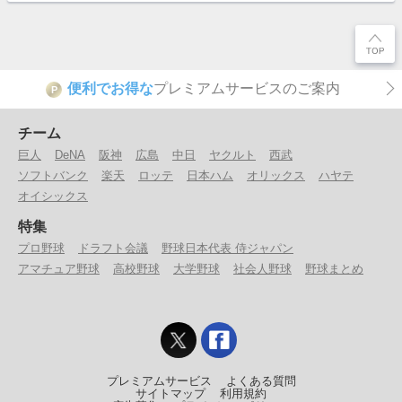
便利でお得な
プレミアムサービスのご案内
P
チーム
巨人
DeNA
阪神
広島
中日
ヤクルト
西武
ソフトバンク
楽天
ロッテ
日本ハム
オリックス
ハヤテ
オイシックス
特集
プロ野球
ドラフト会議
野球日本代表 侍ジャパン
アマチュア野球
高校野球
大学野球
社会人野球
野球まとめ
プレミアムサービス
よくある質問
サイトマップ
利用規約