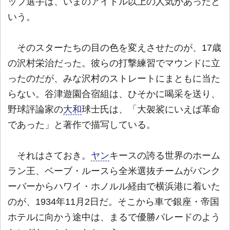
ップ選手は、いまのアイドル以上の人気があったと
いう。
そのスターたちの目の色を変えさせたのが、17歳
の沢村栄治だった。彼らの打撃練習でマウンドに立
ったのだが、みな沢村のストレートにまともに当た
らない。谷津遊園合宿組は、ひそかに喝采を送り、
野球評論家の
大和
球士氏は、「大袈裟にいえば革命
であった」と著作で描写している。
それはさておき。
ヤン
キースの誇る世界のホーム
ラン王、ベーブ・ルースら全米選抜チームがバンク
ーバーからハワイ・ホノルル経由で横浜港に着いた
のが、1934年11月2日だ。そこから車で銀座・帝国
ホテルに向かう途中は、まるで優勝パレードのよう