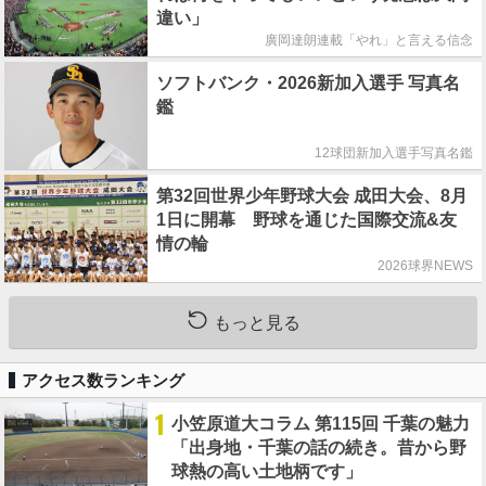
違い」
廣岡達朗連載「やれ」と言える信念
ソフトバンク・2026新加入選手 写真名
鑑
12球団新加入選手写真名鑑
第32回世界少年野球大会 成田大会、8月
1日に開幕 野球を通じた国際交流&友
情の輪
2026球界NEWS
もっと見る
アクセス数ランキング
1
小笠原道大コラム 第115回 千葉の魅力
「出身地・千葉の話の続き。昔から野
球熱の高い土地柄です」